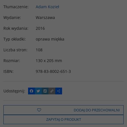
Tłumaczenie
:
Adam Kozieł
Wydanie
:
Warszawa
Rok wydania
:
2016
Typ okładki
:
oprawa miękka
Liczba stron
:
108
Rozmiar
:
130 x 205 mm
ISBN
:
978-83-8002-651-3
Udostępnij
:
F
T
W
C
P
a
w
y
o
o
c
i
k
p
d
e
t
o
y
z
b
t
p
L
i
DODAJ DO PRZECHOWALNI
o
e
i
e
o
r
n
l
ZAPYTAJ O PRODUKT
k
k
s