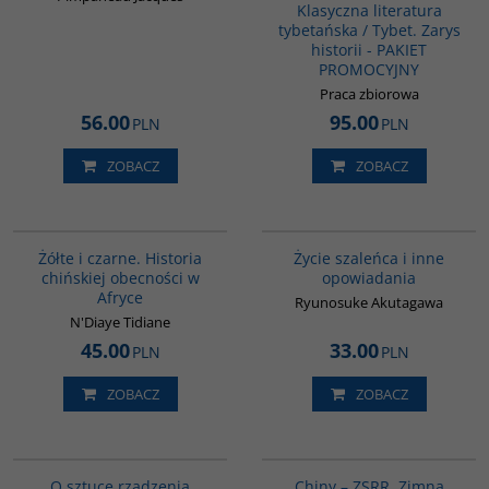
Klasyczna literatura
tybetańska / Tybet. Zarys
historii - PAKIET
PROMOCYJNY
Praca zbiorowa
56.00
95.00
PLN
PLN
ZOBACZ
ZOBACZ
00253G
G388
BESTSELLER
Żółte i czarne. Historia
Życie szaleńca i inne
chińskiej obecności w
opowiadania
Afryce
Ryunosuke Akutagawa
N'Diaye Tidiane
45.00
33.00
PLN
PLN
ZOBACZ
ZOBACZ
G588
00175G
O sztuce rządzenia
Chiny – ZSRR. Zimna