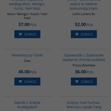
według Mozi, Mengzi,
wojna w świecie
Xunzi, Han Feizi
komunistycznym
Mozi / Mengzi / Xunzi / Han
Lüthi Lorenz M.
Feizi
37.00
52.00
PLN
PLN
ZOBACZ
ZOBACZ
G198
G1018
Niewidoczny Tybet
Opowiastki z Zaświatów
(wydanie chińsko-polskie)
Oser
Praca zbiorowa
45.00
36.00
PLN
PLN
ZOBACZ
ZOBACZ
00068G
G640
BESTSELLER
Zapiski z krajów
Księżyc nad Fuzhou.
buddyjskich
Wiersze z epoki Tang