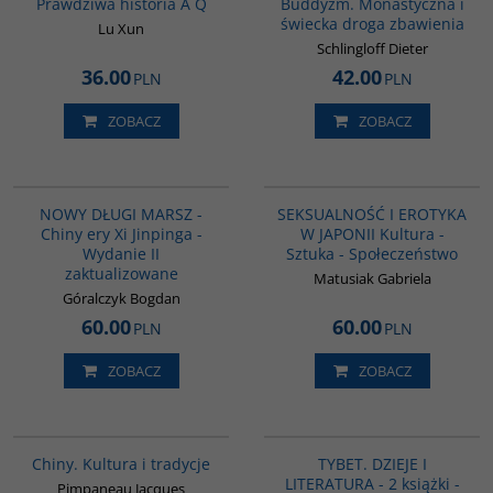
Prawdziwa historia A Q
Buddyzm. Monastyczna i
świecka droga zbawienia
Lu Xun
Schlingloff Dieter
36.00
42.00
PLN
PLN
ZOBACZ
ZOBACZ
G1191
G1217
BESTSELLER
BESTSELLER
NOWY DŁUGI MARSZ -
SEKSUALNOŚĆ I EROTYKA
Chiny ery Xi Jinpinga -
W JAPONII Kultura -
Wydanie II
Sztuka - Społeczeństwo
zaktualizowane
Matusiak Gabriela
Góralczyk Bogdan
60.00
60.00
PLN
PLN
ZOBACZ
ZOBACZ
00258G
G1149
Chiny. Kultura i tradycje
TYBET. DZIEJE I
LITERATURA - 2 książki -
Pimpaneau Jacques