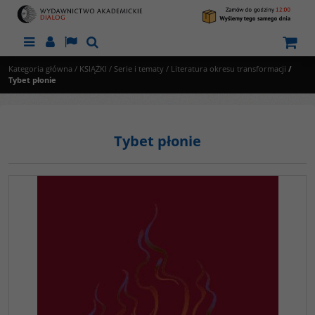
Menu
Panel
Lang
Szukaj
Kategoria główna
/
KSIĄŻKI
/
Serie i tematy
/
Literatura okresu transformacji
/
Tybet płonie
Tybet płonie