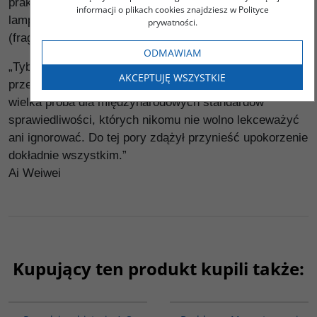
praktyki religijnej. Inni używają określenia „zapalenie
informacji o plikach cookies znajdziesz w Polityce
lampki”. Jak na ołtarzu, przed posągiem Buddy.
prywatności.
(fragment rozdziału "Samospalenie jako protest")
ODMAWIAM
„Tybet to niezwykle trudny przypadek, test
AKCEPTUJĘ WSZYSTKIE
przestrzegania praw człowieka w Chinach i na świecie,
wielka próba dla międzynarodowych standardów
sprawiedliwości, których nikomu nie wolno lekceważyć
ani ignorować. Do tej pory zdążył przynieść upokorzenie
dokładnie wszystkim.”
Ai Weiwei
Kupujący ten produkt kupili także:
G648
00148G