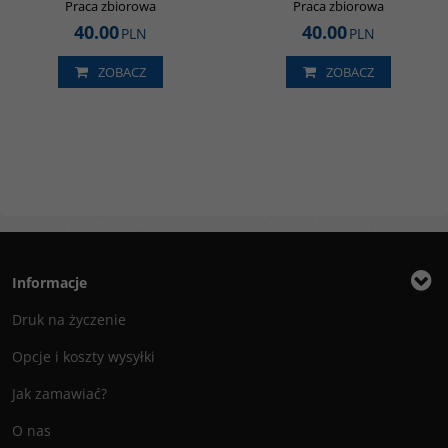
Praca zbiorowa
Praca zbiorowa
40.00
40.00
PLN
PLN
ZOBACZ
ZOBACZ
Informacje
Druk na życzenie
Opcje i koszty wysyłki
Jak zamawiać?
O nas