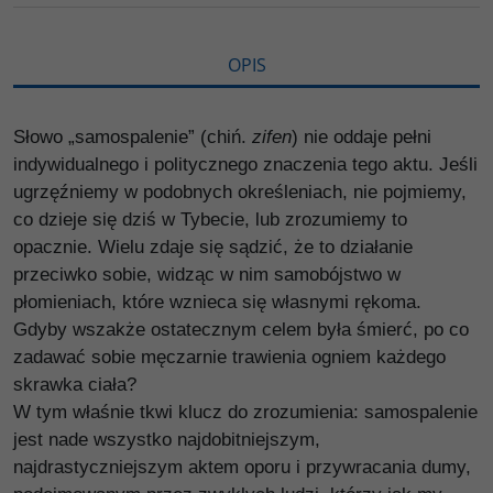
i
ę
OPIS
Słowo „samospalenie” (chiń.
zifen
) nie oddaje pełni
indywidualnego i politycznego znaczenia tego aktu. Jeśli
ugrzęźniemy w podobnych określeniach, nie pojmiemy,
co dzieje się dziś w Tybecie, lub zrozumiemy to
opacznie. Wielu zdaje się sądzić, że to działanie
przeciwko sobie, widząc w nim samobójstwo w
płomieniach, które wznieca się własnymi rękoma.
Gdyby wszakże ostatecznym celem była śmierć, po co
zadawać sobie męczarnie trawienia ogniem każdego
skrawka ciała?
W tym właśnie tkwi klucz do zrozumienia: samospalenie
jest nade wszystko najdobitniejszym,
najdrastyczniejszym aktem oporu i przywracania dumy,