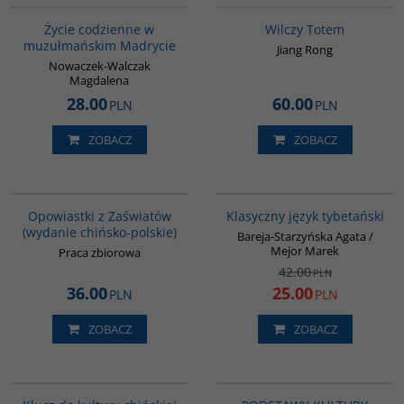
Życie codzienne w
Wilczy Totem
muzułmańskim Madrycie
Jiang Rong
Nowaczek-Walczak
Magdalena
28.00
60.00
PLN
PLN
ZOBACZ
ZOBACZ
G1018
00600G
PROMOCJA
Opowiastki z Zaświatów
Klasyczny język tybetański
(wydanie chińsko-polskie)
Bareja-Starzyńska Agata /
Mejor Marek
Praca zbiorowa
42.00
PLN
36.00
25.00
PLN
PLN
ZOBACZ
ZOBACZ
G1172
PAG1173
BESTSELLER