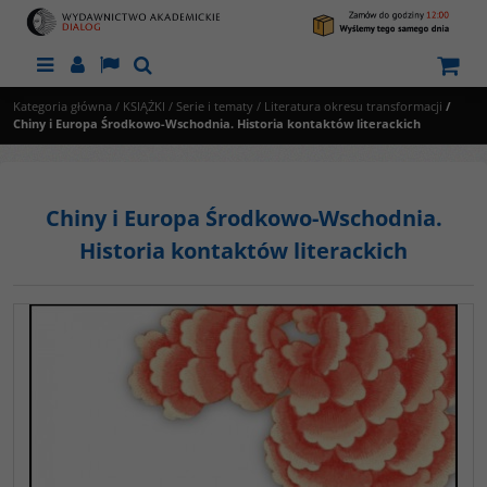
Menu
Panel
Lang
Szukaj
Kategoria główna
/
KSIĄŻKI
/
Serie i tematy
/
Literatura okresu transformacji
/
Chiny i Europa Środkowo-Wschodnia. Historia kontaktów literackich
Chiny i Europa Środkowo-Wschodnia.
Historia kontaktów literackich