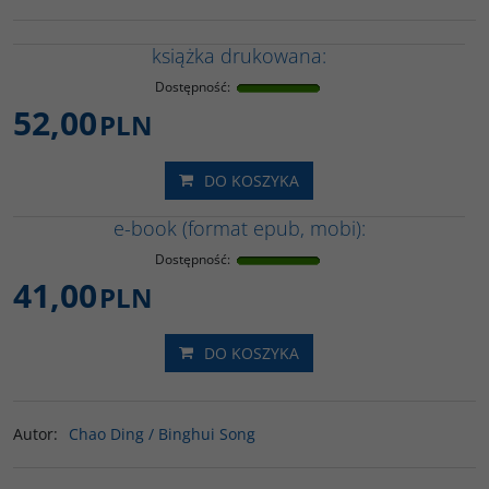
książka drukowana:
Dostępność
:
52,00
PLN
DO KOSZYKA
e-book (format epub, mobi):
Dostępność
:
41,00
PLN
DO KOSZYKA
Autor
:
Chao Ding / Binghui Song