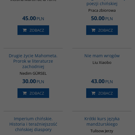
poezji chińskiej
Praca zbiorowa
45.00
50.00
PLN
PLN
ZOBACZ
ZOBACZ
G1027
00301G
Drugie życie Mahometa.
Nie mam wrogów
Prorok w literaturze
Liu Xiaobo
zachodniej
Nedim GÜRSEL
30.00
43.00
PLN
PLN
ZOBACZ
ZOBACZ
G105
G159
Imperium chińskie.
Krótki kurs języka
Historia i teraźniejszość
mandżurskiego
chińskiej diaspory
Tulisow Jerzy