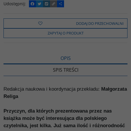
Udostępnij
:
F
T
W
C
P
a
w
y
o
o
c
i
k
p
d
e
t
o
y
z
b
t
p
L
i
DODAJ DO PRZECHOWALNI
o
e
i
e
o
r
n
l
ZAPYTAJ O PRODUKT
k
k
s
i
ę
OPIS
SPIS TREŚCI
Redakcja naukowa i koordynacja przekładu:
Małgorzata
Religa
Przyczyn, dla których prezentowana przez nas
książka może być interesująca dla polskiego
czytelnika, jest kilka. Już sama ilość i różnorodność