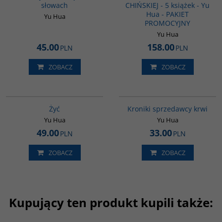
słowach
CHIŃSKIEJ - 5 książek - Yu
Hua - PAKIET
Yu Hua
PROMOCYJNY
Yu Hua
45.00
158.00
PLN
PLN
ZOBACZ
ZOBACZ
G827
G776
Żyć
Kroniki sprzedawcy krwi
Yu Hua
Yu Hua
49.00
33.00
PLN
PLN
ZOBACZ
ZOBACZ
Kupujący ten produkt kupili także:
G358
G1051