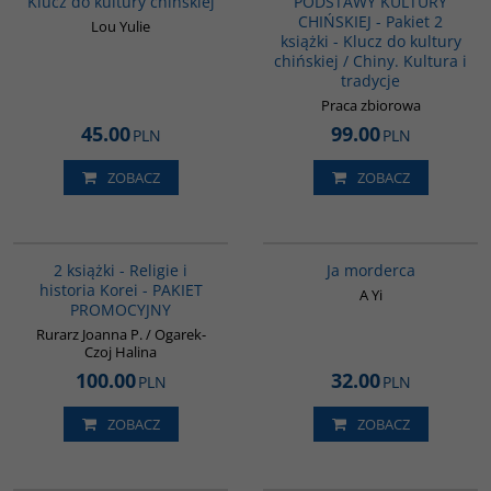
Klucz do kultury chińskiej
PODSTAWY KULTURY
CHIŃSKIEJ - Pakiet 2
Lou Yulie
książki - Klucz do kultury
chińskiej / Chiny. Kultura i
tradycje
Praca zbiorowa
45.00
99.00
PLN
PLN
ZOBACZ
ZOBACZ
PAG1012
G1066
BESTSELLER
2 książki - Religie i
Ja morderca
historia Korei - PAKIET
A Yi
PROMOCYJNY
Rurarz Joanna P. / Ogarek-
Czoj Halina
100.00
32.00
PLN
PLN
ZOBACZ
ZOBACZ
G1147
G1186