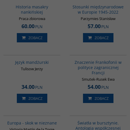
Historia masakry
Stosunki międzynarodowe
nankińskiej
w Europie 1945-2022
Praca zbiorowa
Parzymies Stanisław
60.00
57.00
PLN
PLN
ZOBACZ
ZOBACZ
G127
G1019
Język mandżurski
Znaczenie Frankofonii w
polityce zagranicznej
Tulisow Jerzy
Francji
Smutek-Rusek Ewa
34.00
54.00
PLN
PLN
ZOBACZ
ZOBACZ
G1181
G1131
Europa - skok w nieznane
Światła w bursztynie.
Antologia współczesnej
Victoria Martín de la Torre