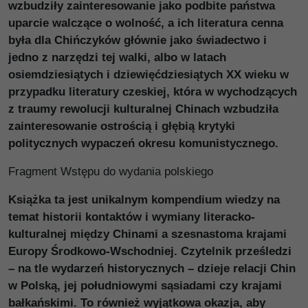
wzbudziły zainteresowanie jako podbite państwa
uparcie walczące o wolność, a ich literatura cenna
była dla Chińczyków głównie jako świadectwo i
jedno z narzędzi tej walki, albo w latach
osiemdziesiątych i dziewięćdziesiątych XX wieku w
przypadku literatury czeskiej, która w wychodzących
z traumy rewolucji kulturalnej Chinach wzbudziła
zainteresowanie ostrością i głębią krytyki
politycznych wypaczeń okresu komunistycznego.
Fragment Wstępu do wydania polskiego
Książka ta jest unikalnym kompendium wiedzy na
temat historii kontaktów i wymiany literacko-
kulturalnej między Chinami a szesnastoma krajami
Europy Środkowo-Wschodniej. Czytelnik prześledzi
– na tle wydarzeń historycznych – dzieje relacji Chin
w Polską, jej południowymi sąsiadami czy krajami
bałkańskimi. To również wyjątkowa okazja, aby