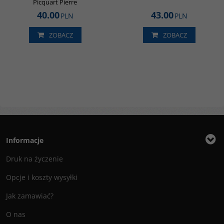
Picquart Pierre
40.00
43.00
PLN
PLN
ZOBACZ
ZOBACZ
Informacje
Druk na życzenie
Opcje i koszty wysyłki
Jak zamawiać?
O nas