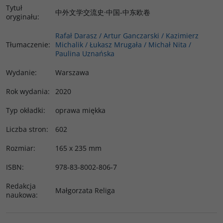
Tytuł
中外文学交流史·中国-中东欧卷
oryginału
:
Rafał Darasz / Artur Ganczarski / Kazimierz
Tłumaczenie
:
Michalik / Łukasz Mrugała / Michał Nita /
Paulina Uznańska
Wydanie
:
Warszawa
Rok wydania
:
2020
Typ okładki
:
oprawa miękka
Liczba stron
:
602
Rozmiar
:
165 x 235 mm
ISBN
:
978-83-8002-806-7
Redakcja
Małgorzata Religa
naukowa
: