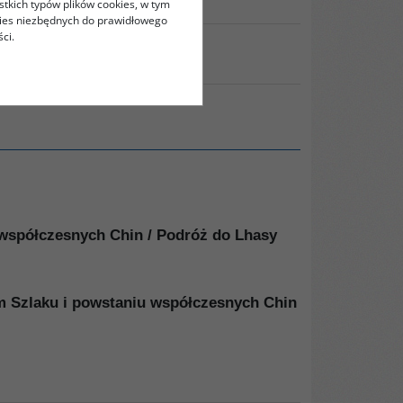
stkich typów plików cookies, w tym
kies niezbędnych do prawidłowego
ci.
RUKUJ
 współczesnych Chin / Podróż do Lhasy
m Szlaku i powstaniu współczesnych Chin