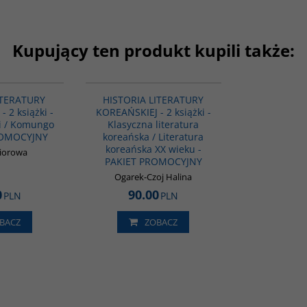
Kupujący ten produkt kupili także:
PAG1092
PAG1094
ITERATURY
HISTORIA LITERATURY
 2 książki -
KOREAŃSKIEJ - 2 książki -
i / Komungo
Klasyczna literatura
ROMOCYJNY
koreańska / Literatura
koreańska XX wieku -
biorowa
PAKIET PROMOCYJNY
Ogarek-Czoj Halina
0
90.00
PLN
PLN
BACZ
ZOBACZ