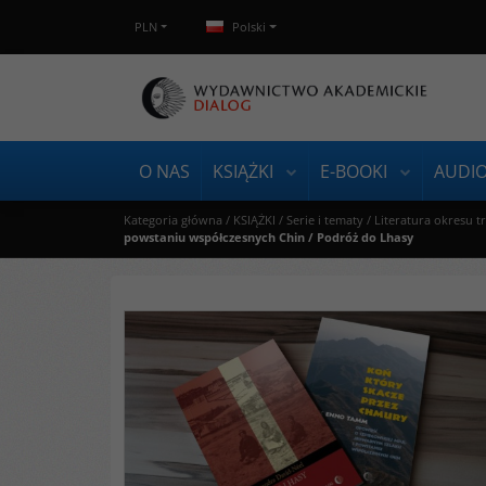
PLN
Polski
O NAS
KSIĄŻKI
E-BOOKI
AUDI
Kategoria główna
/
KSIĄŻKI
/
Serie i tematy
/
Literatura okresu t
powstaniu współczesnych Chin / Podróż do Lhasy