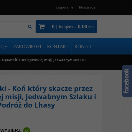
Logowanie
Rejestracja
0
0,00
|
książek -
PLN
CJE
ZAPOWIEDZI
KONTAKT
KONTO
. Opowieść o szpiegowskiej misji, Jedwabnym Szlaku i
i - Koń który skacze przez
 misji, Jedwabnym Szlaku i
Podróż do Lhasy
 WYBIERZ