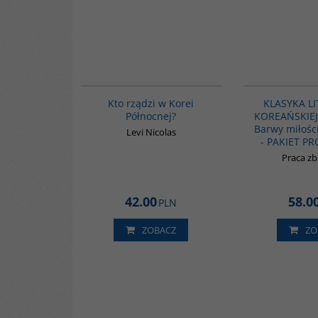
G161
Kto rządzi w Korei
KLASYKA L
Północnej?
KOREAŃSKIEJ -
Barwy miłośc
Levi Nicolas
- PAKIET P
Praca z
42.00
58.0
PLN
ZOBACZ
ZO