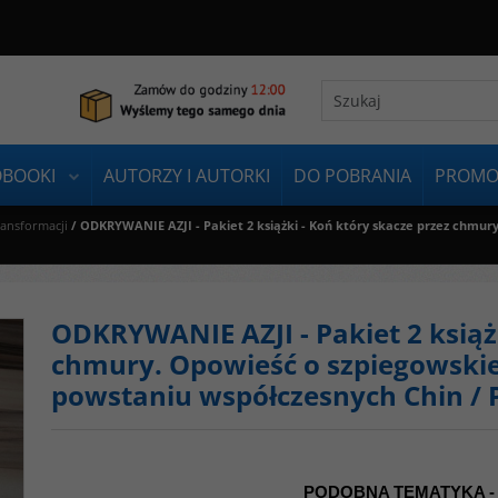
OBOOKI
AUTORZY I AUTORKI
DO POBRANIA
PROMO
ransformacji
/
ODKRYWANIE AZJI - Pakiet 2 książki - Koń który skacze przez chmury
ODKRYWANIE AZJI - Pakiet 2 książk
chmury. Opowieść o szpiegowskiej
powstaniu współczesnych Chin / 
PODOBNA TEMATYKA -