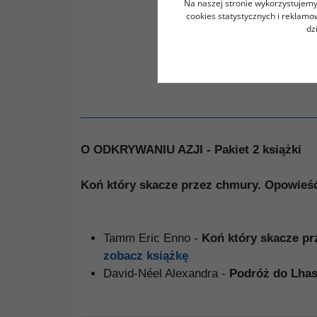
Na naszej stronie wykorzystujemy 
cookies statystycznych i reklam
dz
O ODKRYWANIU AZJI - Pakiet 2 książki
Koń który skacze przez chmury. Opowieść
Tamm Eric Enno -
Koń który skacze pr
zobacz książkę
David-Néel Alexandra -
Podróż do Lha