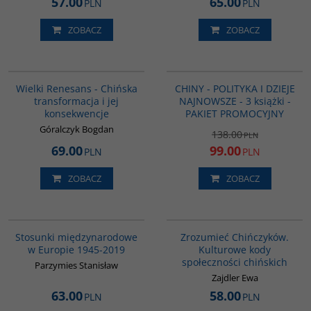
57.00
65.00
PLN
PLN
ZOBACZ
ZOBACZ
00307G
GPA04
BESTSELLER
PROMOCJA
Wielki Renesans - Chińska
CHINY - POLITYKA I DZIEJE
transformacja i jej
NAJNOWSZE - 3 książki -
konsekwencje
PAKIET PROMOCYJNY
Góralczyk Bogdan
138.00
PLN
69.00
99.00
PLN
PLN
ZOBACZ
ZOBACZ
G1034
G351
Stosunki międzynarodowe
Zrozumieć Chińczyków.
w Europie 1945-2019
Kulturowe kody
społeczności chińskich
Parzymies Stanisław
Zajdler Ewa
63.00
58.00
PLN
PLN