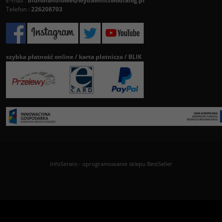
E-mail :
biurohandlowe@wydawnictwodialog.pl
Telefon :
226208703
szybka płatność online / karta płatnicza / BLIK
InfoSerwis
-
oprogramowanie sklepu BestSeller