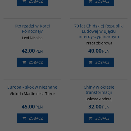
ZOBACZ
ZOBACZ
G161
G1126
Kto rządzi w Korei
70 lat Chińskiej Republiki
Północnej?
Ludowej w ujęciu
interdyscyplinarnym
Levi Nicolas
Praca zbiorowa
42.00
40.00
PLN
PLN
ZOBACZ
ZOBACZ
G1181
G025
Europa - skok w nieznane
Chiny w okresie
transformacji
Victoria Martín de la Torre
Bolesta Andrzej
45.00
32.00
PLN
PLN
ZOBACZ
ZOBACZ