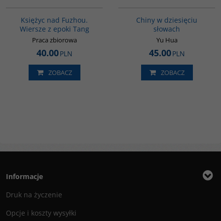
G640
00003G
BESTSELLER
BESTSELLER
Księżyc nad Fuzhou.
Chiny w dziesięciu
Wiersze z epoki Tang
słowach
Praca zbiorowa
Yu Hua
40.00
45.00
PLN
PLN
ZOBACZ
ZOBACZ
Informacje
Druk na życzenie
Opcje i koszty wysyłki