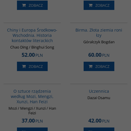
ZOBACZ
ZOBACZ
G1055
G1119
Chiny i Europa Środkowo-
Birma. Złota ziemia roni
Wschodnia. Historia
łzy
kontaktów literackich
Góralczyk Bogdan
Chao Ding / Binghui Song
52.00
60.00
PLN
PLN
ZOBACZ
ZOBACZ
G588
G1000
O sztuce rządzenia
Uczennica
według Mozi, Mengzi,
Dazai Osamu
Xunzi, Han Feizi
Mozi / Mengzi / Xunzi / Han
Feizi
37.00
42.00
PLN
PLN