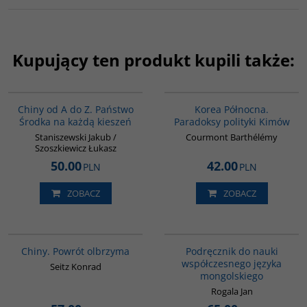
Kupujący ten produkt kupili także:
G023
00089G
Chiny od A do Z. Państwo
Korea Północna.
Środka na każdą kieszeń
Paradoksy polityki Kimów
Staniszewski Jakub /
Courmont Barthélémy
Szoszkiewicz Łukasz
50.00
42.00
PLN
PLN
ZOBACZ
ZOBACZ
G027
G226
Chiny. Powrót olbrzyma
Podręcznik do nauki
współczesnego języka
Seitz Konrad
mongolskiego
Rogala Jan