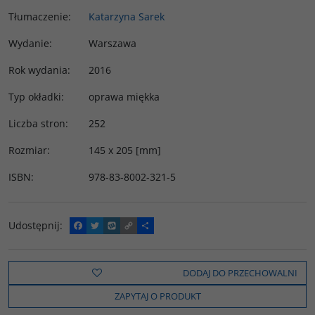
Tłumaczenie
:
Katarzyna Sarek
Wydanie
:
Warszawa
Rok wydania
:
2016
Typ okładki
:
oprawa miękka
Liczba stron
:
252
Rozmiar
:
145 x 205 [mm]
ISBN
:
978-83-8002-321-5
Udostępnij
:
F
T
W
C
P
a
w
y
o
o
c
i
k
p
d
e
t
o
y
z
b
t
p
L
i
DODAJ DO PRZECHOWALNI
o
e
i
e
o
r
n
l
ZAPYTAJ O PRODUKT
k
k
s