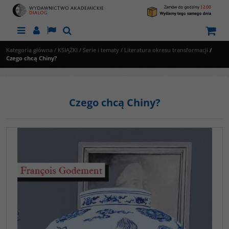
Menu
Panel
Lang
Szukaj
Kategoria główna
/
KSIĄŻKI
/
Serie i tematy
/
Literatura okresu transformacji
/
Czego chcą Chiny?
Czego chcą Chiny?