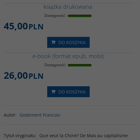
książka drukowana:
Dostępność
:
45,00
PLN
DO KOSZYKA
e-book (format epub, mobi):
Dostępność
:
26,00
PLN
DO KOSZYKA
Autor
:
Godement Francois
Tytuł oryginału
:
Que veut la Chine? De Mao au capitalisme