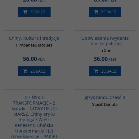
ZOBACZ
ZOBACZ
00258G
00171G
Chiny. Kultura i tradycje
Opowiadania (wydanie
chińsko-polskie)
Pimpaneau Jacques
Lu Xun
56.00
36.00
PLN
PLN
ZOBACZ
ZOBACZ
G1157
G123
PROMOCJA
CHIŃSKIE
Język hindi. Część II
TRANSFORMACJE - 2
Stasik Danuta
książki - NOWY DŁUGI
MARSZ. Chiny ery Xi
Jinpinga / Wielki
Renesans. Chińska
transformacja i jej
konsekwencje - PAKIET