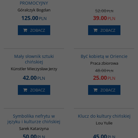
PROMOCYJNY
Góralczyk Bogdan
52.00
PLN
125.00
39.00
PLN
PLN
ZOBACZ
ZOBACZ
G176
G020
PROMOCJA
Mały słownik sztuki
Być kobietą w Oriencie
chińskiej
Praca zbiorowa
Künstler Mieczysław Jerzy
48.00
PLN
42.00
25.00
PLN
PLN
ZOBACZ
ZOBACZ
00232G
G1172
BESTSELLER
Symbolika nefrytu w
Klucz do kultury chińskiej
języku i kulturze chińskiej
Lou Yulie
Sarek Katarzyna
50.00
45.00
PLN
PLN