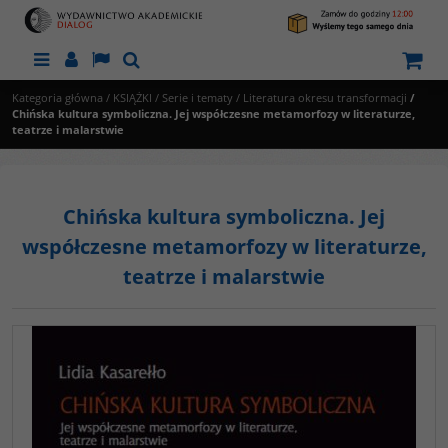
Menu
Panel
Lang
Szukaj
Kategoria główna
/
KSIĄŻKI
/
Serie i tematy
/
Literatura okresu transformacji
/
Chińska kultura symboliczna. Jej współczesne metamorfozy w literaturze,
teatrze i malarstwie
Chińska kultura symboliczna. Jej
współczesne metamorfozy w literaturze,
teatrze i malarstwie