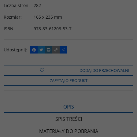
Liczba stron
:
282
Rozmiar
:
165 x 235 mm
ISBN
:
978-83-61203-53-7
Udostępnij
:
F
T
W
C
P
a
w
y
o
o
c
i
k
p
d
e
t
o
y
z
b
t
p
L
i
DODAJ DO PRZECHOWALNI
o
e
i
e
o
r
n
l
ZAPYTAJ O PRODUKT
k
k
s
i
ę
OPIS
SPIS TREŚCI
MATERIAŁY DO POBRANIA