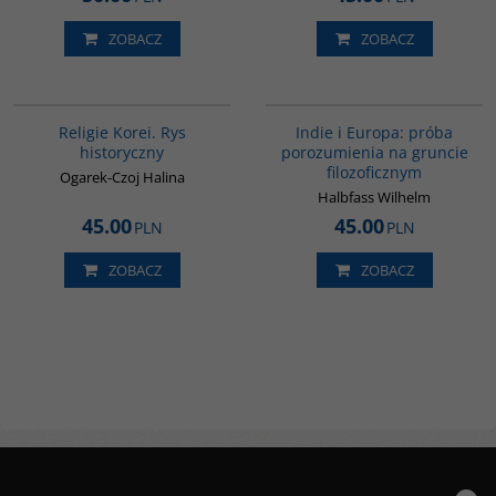
ZOBACZ
ZOBACZ
G556
G106
Religie Korei. Rys
Indie i Europa: próba
historyczny
porozumienia na gruncie
filozoficznym
Ogarek-Czoj Halina
Halbfass Wilhelm
45.00
45.00
PLN
PLN
ZOBACZ
ZOBACZ