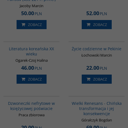
Jacoby Marcin
50.00
52.00
PLN
PLN
ZOBACZ
ZOBACZ
00242G
G360
Literatura koreańska XX
Życie codzienne w Pekinie
wieku
Łochowski Marcin
Ogarek-Czoj Halina
46.00
22.00
PLN
PLN
ZOBACZ
ZOBACZ
00239G
00307G
BESTSELLER
Dzwoneczki nefrytowe w
Wielki Renesans - Chińska
księżycowej poświacie
transformacja i jej
konsekwencje
Praca zbiorowa
Góralczyk Bogdan
20.00
69.00
PLN
PLN