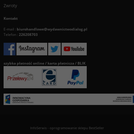
Zwroty
Kontakt
E-mail :
biurohandlowe@wydawnictwodialog.pl
Telefon :
226208703
szybka płatność online / karta płatnicza / BLIK
InfoSerwis
-
oprogramowanie sklepu BestSeller