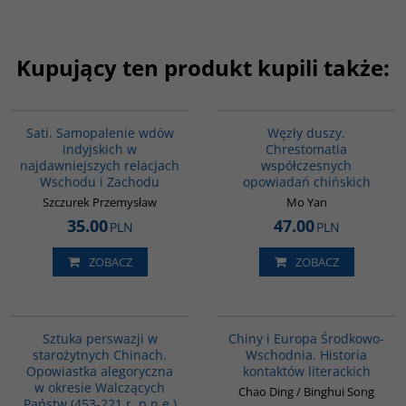
Kupujący ten produkt kupili także:
G262
G317
Sati. Samopalenie wdów
Węzły duszy.
indyjskich w
Chrestomatia
najdawniejszych relacjach
współczesnych
Wschodu i Zachodu
opowiadań chińskich
Szczurek Przemysław
Mo Yan
35.00
47.00
PLN
PLN
ZOBACZ
ZOBACZ
G822
G1055
Sztuka perswazji w
Chiny i Europa Środkowo-
starożytnych Chinach.
Wschodnia. Historia
Opowiastka alegoryczna
kontaktów literackich
w okresie Walczących
Chao Ding / Binghui Song
Państw (453-221 r. p.n.e.)