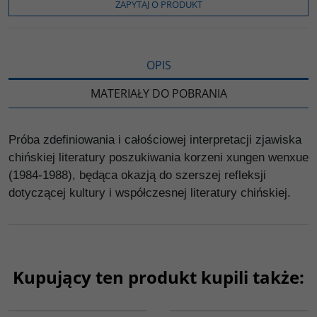
o
r
n
l
ZAPYTAJ O PRODUKT
k
k
s
i
ę
OPIS
MATERIAŁY DO POBRANIA
Próba zdefiniowania i całościowej interpretacji zjawiska
chińskiej literatury poszukiwania korzeni xungen wenxue
(1984-1988), będąca okazją do szerszej refleksji
dotyczącej kultury i współczesnej literatury chińskiej.
Kupujący ten produkt kupili także:
G1032
G226