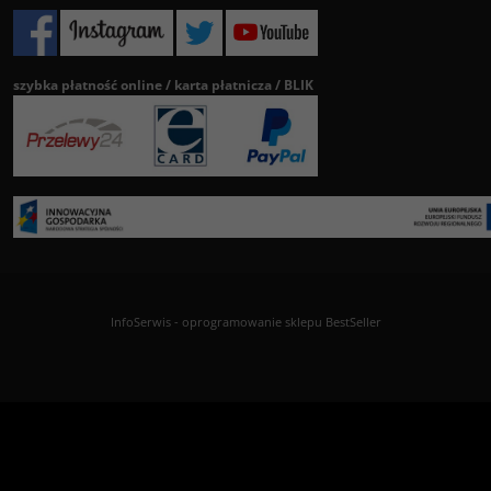
szybka płatność online / karta płatnicza / BLIK
InfoSerwis
-
oprogramowanie sklepu BestSeller