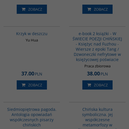
ZOBACZ
ZOBACZ
G1061
PAG1044
Krzyk w deszczu
e-book 2 książki - W
ŚWIECIE POEZJI CHIŃSKIEJ
Yu Hua
- Księżyc nad Fuzhou -
Wiersze z epoki Tang /
Dzwoneczki nefrytowe w
księżycowej poświacie
Praca zbiorowa
37.00
38.00
PLN
PLN
ZOBACZ
ZOBACZ
G1017
G028
Siedmiopiętrowa pagoda.
Chińska kultura
Antologia opowiadań
symboliczna. Jej
współczesnych pisarzy
współczesne
chińskich
metamorfozy w