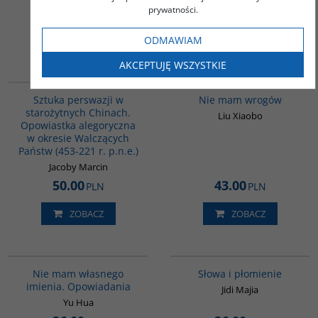
28.00
36.00
prywatności.
PLN
PLN
ZOBACZ
ODMAWIAM
ZOBACZ
AKCEPTUJĘ WSZYSTKIE
G822
00301G
Sztuka perswazji w
Nie mam wrogów
starożytnych Chinach.
Liu Xiaobo
Opowiastka alegoryczna
w okresie Walczących
Państw (453-221 r. p.n.e.)
Jacoby Marcin
50.00
43.00
PLN
PLN
ZOBACZ
ZOBACZ
G1014
G590
Nie mam własnego
Słowa i płomienie
imienia. Opowiadania
Jidi Majia
Yu Hua