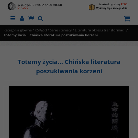
Menu
Panel
Lang
Szukaj
Kategoria główna
/
KSIĄŻKI
/
Serie i tematy
/
Literatura okresu transformacji
/
Totemy życia... Chińska literatura poszukiwania korzeni
Totemy życia... Chińska literatura
poszukiwania korzeni