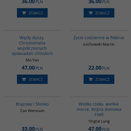
36.00
36.00
PLN
PLN
ZOBACZ
ZOBACZ
G317
G360
Węzły duszy.
Życie codzienne w Pekinie
Chrestomatia
Łochowski Marcin
współczesnych
opowiadań chińskich
Mo Yan
47.00
22.00
PLN
PLN
ZOBACZ
ZOBACZ
00311G
G621
Brązowy i Słonko
Wielka rzeka, wielkie
morze. Wojna domowa
Cao Wenxuan
1949
Yingtai Lung
33.00
47.00
PLN
PLN