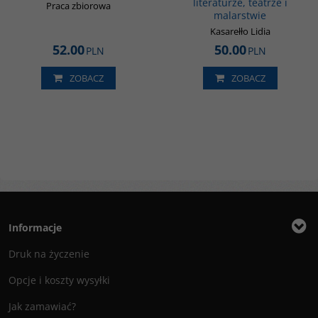
literaturze, teatrze i
Praca zbiorowa
malarstwie
Kasarełło Lidia
52.00
50.00
PLN
PLN
ZOBACZ
ZOBACZ
Informacje
Druk na życzenie
Opcje i koszty wysyłki
Jak zamawiać?