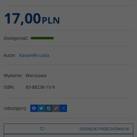
17,00
PLN
Dostępność
:
Autor
:
Kasarełło Lidia
Wydanie
:
Warszawa
ISBN
:
83-88238-15-9
Udostępnij
:
F
T
W
C
P
a
w
y
o
o
c
i
k
p
d
e
t
o
y
z
b
t
p
L
i
DODAJ DO PRZECHOWALNI
o
e
i
e