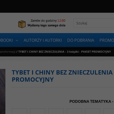
OBOOKI
AUTORZY I AUTORKI
DO POBRANIA
PROMO
ransformacji
/
TYBET I CHINY BEZ ZNIECZULENIA - 3 książki - PAKIET PROMOCYJNY
TYBET I CHINY BEZ ZNIECZULENIA -
PROMOCYJNY
PODOBNA TEMATYKA -