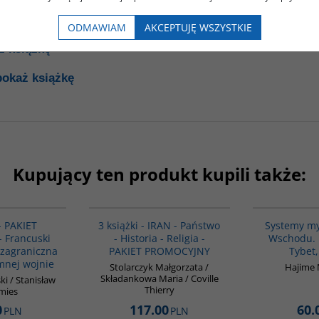
ODMAWIAM
AKCEPTUJĘ WSZYSTKIE
ż książkę
pokaż książkę
Kupujący ten produkt kupili także:
PAG1043
PAG1015
 - PAKIET
3 książki - IRAN - Państwo
Systemy my
 Francuski
- Historia - Religia -
Wschodu. I
a zagraniczna
PAKIET PROMOCYJNY
Tybet,
imnej wojnie
Stolarczyk Małgorzata /
Hajime
Składankowa Maria / Coville
i / Stanisław
Thierry
mies
0
117.00
60.
PLN
PLN