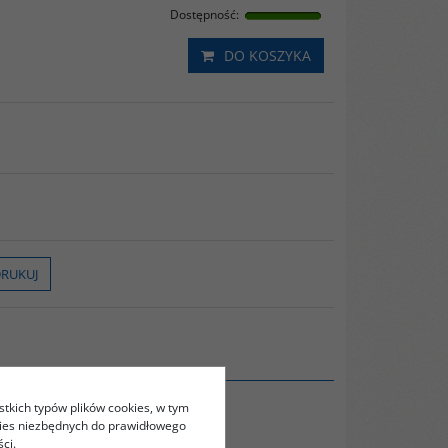
Dostępność
:
DO KOSZYKA
RUKUJ
stkich typów plików cookies, w tym
kies niezbędnych do prawidłowego
ci.