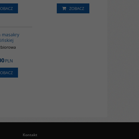
ZOBACZ
ZOBACZ
G1147
a masakry
ińskiej
zbiorowa
00
PLN
ZOBACZ
Kontakt