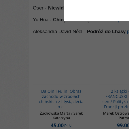
Oser -
NiewidocznyTybet
pokaż książkę
Yu Hua -
Chiny w dziesięciu słowach
poka
Aleksandra David-Néel -
Podróż do Lhasy
G812
Da Qin i Fulin. Obraz
2 książki
zachodu w źródłach
FRANCUSKI -
chińskich z I tysiąclecia
sen / Polityk
n.e.
Francji po z
Żuchowska Marta / Sarek
Marek Ostrowsk
Katarzyna
Parzy
45.00
99.0
PLN