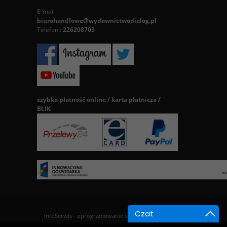
E-mail :
biurohandlowe@wydawnictwodialog.pl
Telefon :
226208703
szybka płatność online / karta płatnicza /
BLIK
Czat
InfoSerwis
-
oprogramowanie sklepu BestSeller