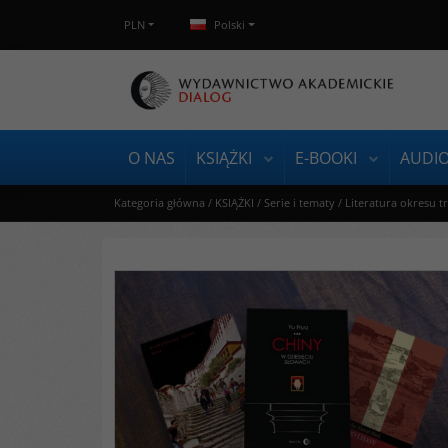
PLN
Polski
O NAS
KSIĄŻKI
E-BOOKI
AUDI
Kategoria główna
/
KSIĄŻKI
/
Serie i tematy
/
Literatura okresu t