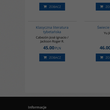
ZOBACZ
ZO
G145
Klasyczna literatura
Świecie
tybetańska
Yu J
Cabezón José Ignacio /
Jackson Roger R.
45.00
46.0
PLN
ZOBACZ
ZO
Informacje