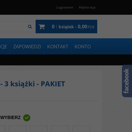
Logowanie
Rejestracja
0
0,00
|
książek -
PLN
CJE
ZAPOWIEDZI
KONTAKT
KONTO
 3 książki - PAKIET
 WYBIERZ