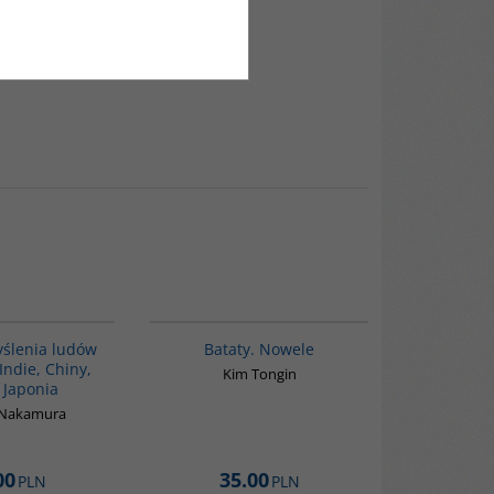
G6014
G1162
BESTSELLER
ślenia ludów
Bataty. Nowele
ndie, Chiny,
Kim Tongin
 Japonia
 Nakamura
00
35.00
PLN
PLN