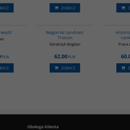
BACZ
ZOBACZ
G655
G1053
BESTSELLER
 wejdź
Węgierski syndrom:
Histori
Trianon
nank
ian
Góralczyk Bogdan
Praca 
0
62.00
60.
PLN
PLN
BACZ
ZOBACZ
Obsługa klienta