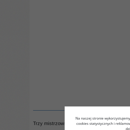
Na naszej stronie wykorzystujemy 
Trzy mistrzowskie obrazy Tybetu i Chin w we
cookies statystycznych i reklam
dz