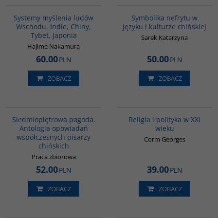
Systemy myślenia ludów
Symbolika nefrytu w
Wschodu. Indie, Chiny,
języku i kulturze chińskiej
Tybet, Japonia
Sarek Katarzyna
Hajime Nakamura
60.00
50.00
PLN
PLN
ZOBACZ
ZOBACZ
G1017
00104G
Siedmiopiętrowa pagoda.
Religia i polityka w XXI
Antologia opowiadań
wieku
współczesnych pisarzy
Corm Georges
chińskich
Praca zbiorowa
52.00
39.00
PLN
PLN
ZOBACZ
ZOBACZ
00035G
G590