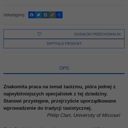
Udostępnij
:
F
T
W
C
P
a
w
y
o
o
c
i
k
p
d
e
t
o
y
z
b
t
p
L
i
DODAJ DO PRZECHOWALNI
o
e
i
e
o
r
n
l
ZAPYTAJ O PRODUKT
k
k
s
i
ę
OPIS
Znakomita praca na temat taoizmu, pióra jednej z
najwybitniejszych specjalistek z tej dziedziny.
Stanowi przystępne, przejrzyście uporządkowane
wprowadzenie do tradycji taoistycznej.
Philip Clart, University of Missouri