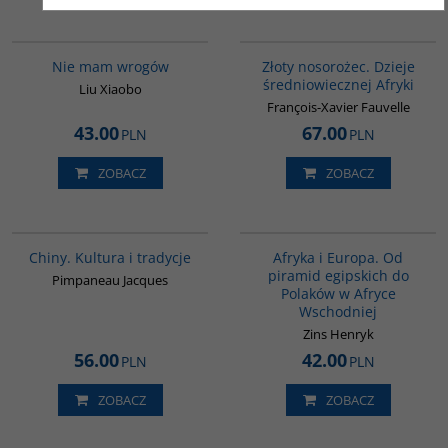
00301G
00310G
Nie mam wrogów
Złoty nosorożec. Dzieje
średniowiecznej Afryki
Liu Xiaobo
François-Xavier Fauvelle
43.00
67.00
PLN
PLN
ZOBACZ
ZOBACZ
00258G
00122G
Chiny. Kultura i tradycje
Afryka i Europa. Od
piramid egipskich do
Pimpaneau Jacques
Polaków w Afryce
Wschodniej
Zins Henryk
56.00
42.00
PLN
PLN
ZOBACZ
ZOBACZ
G6014
00232G