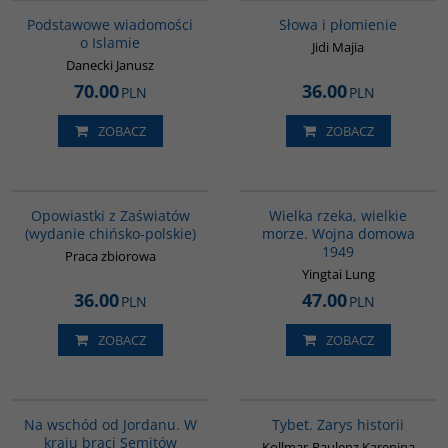
Podstawowe wiadomości
Słowa i płomienie
o Islamie
Jidi Majia
Danecki Janusz
70.00
36.00
PLN
PLN
ZOBACZ
ZOBACZ
G1018
G621
Opowiastki z Zaświatów
Wielka rzeka, wielkie
(wydanie chińsko-polskie)
morze. Wojna domowa
1949
Praca zbiorowa
Yingtai Lung
36.00
47.00
PLN
PLN
ZOBACZ
ZOBACZ
G583
G307
Na wschód od Jordanu. W
Tybet. Zarys historii
kraju braci Semitów
Kollmar-Paulenz Karenina