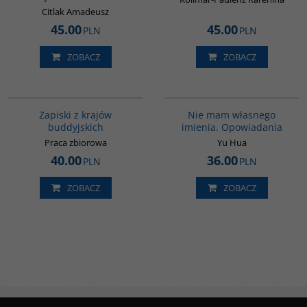
Citlak Amadeusz
45.00
45.00
PLN
PLN
ZOBACZ
ZOBACZ
00068G
G1014
Zapiski z krajów
Nie mam własnego
buddyjskich
imienia. Opowiadania
Praca zbiorowa
Yu Hua
40.00
36.00
PLN
PLN
ZOBACZ
ZOBACZ