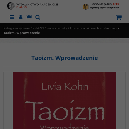
Menu
Panel
Lang
Szukaj
Kategoria główna
/
KSIĄŻKI
/
Serie i tematy
/
Literatura okresu transformacji
/
Taoizm. Wprowadzenie
Taoizm. Wprowadzenie