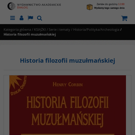
Menu
Panel
Lang
Szukaj
Kategoria główna
/
KSIĄŻKI
/
Serie i tematy
/
Historia/Polityka/Archeologia
/
Historia filozofii muzułmańskiej
Historia filozofii muzułmańskiej