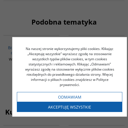
Podobna tematyka
G113
00058G
Islam w Europie.
Ezoteryczne odłamy
Bogactwo różnorodności
islamu w muzułmańskiej
Na naszej stronie wykorzystujemy pliki cookies. Klikając
czy źródło konfliktów?
literaturze
„Akceptuję wszystkie” wyrażasz zgodę na stosowanie
herezjograficznej
Widy-Behiesse Marta (red.)
wszystkich typów plików cookies, w tym cookies
statystycznych i reklamowych. Klikając „Odmawiam”
Pachniak Katarzyna
wyrażasz zgodę na stosowanie wyłącznie plików cookies
40.00
50.00
PLN
PLN
niezbędnych do prawidłowego działania strony. Więcej
informacji o plikach cookies znajdziesz w Polityce
ZOBACZ
ZOBACZ
prywatności.
ODMAWIAM
AKCEPTUJĘ WSZYSTKIE
Kupujący ten produkt kupili także:
G059
G282