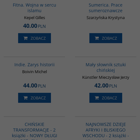
Fitna. Wojna w sercu
Sumerica. Prace
islamu
sumeroznawcze
Kepel Gilles
Szarzyńska Krystyna
40.00
PLN
ZOBACZ
ZOBACZ
G108
G176
Indie. Zarys historii
Mały słownik sztuki
chińskiej
Boivin Michel
Künstler Mieczysław Jerzy
44.00
42.00
PLN
PLN
ZOBACZ
ZOBACZ
G1157
G1122
PROMOCJA
CHIŃSKIE
NAJNOWSZE DZIEJE
TRANSFORMACJE - 2
AFRYKI I BLISKIEGO
książki - NOWY DŁUGI
WSCHODU - 2 książki -