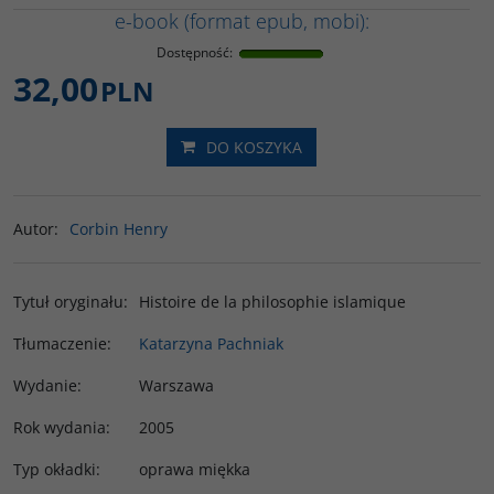
e-book (format epub, mobi):
Dostępność
:
32,00
PLN
DO KOSZYKA
Autor
:
Corbin Henry
Tytuł oryginału
:
Histoire de la philosophie islamique
Tłumaczenie
:
Katarzyna Pachniak
Wydanie
:
Warszawa
Rok wydania
:
2005
Typ okładki
:
oprawa miękka