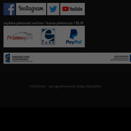
szybka płatność online / karta płatnicza / BLIK
InfoSerwis
-
oprogramowanie sklepu BestSeller