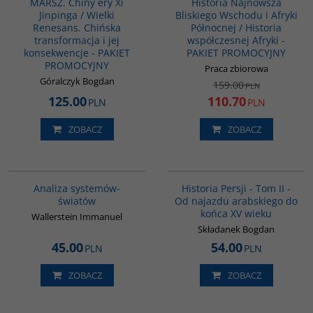
MARSZ. Chiny ery Xi
Historia Najnowsza
Jinpinga / Wielki
Bliskiego Wschodu i Afryki
Renesans. Chińska
Północnej / Historia
transformacja i jej
współczesnej Afryki -
konsekwencje - PAKIET
PAKIET PROMOCYJNY
PROMOCYJNY
Praca zbiorowa
Góralczyk Bogdan
159.00
PLN
125.00
110.70
PLN
PLN
ZOBACZ
ZOBACZ
00049G
00044G
BESTSELLER
Analiza systemów-
Historia Persji - Tom II -
światów
Od najazdu arabskiego do
końca XV wieku
Wallerstein Immanuel
Składanek Bogdan
45.00
54.00
PLN
PLN
ZOBACZ
ZOBACZ
00023G
G1148