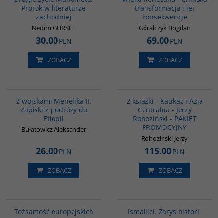
Prorok w literaturze
transformacja i jej
zachodniej
konsekwencje
Nedim GÜRSEL
Góralczyk Bogdan
30.00
69.00
PLN
PLN
ZOBACZ
ZOBACZ
G341
PAG1016
Z wojskami Menelika II.
2 książki - Kaukaz i Azja
Zapiski z podróży do
Centralna - Jerzy
Etiopii
Rohoziński - PAKIET
PROMOCYJNY
Bułatowicz Aleksander
Rohoziński Jerzy
26.00
115.00
PLN
PLN
ZOBACZ
ZOBACZ
G298
G115
Tożsamość europejskich
Ismailici. Zarys historii