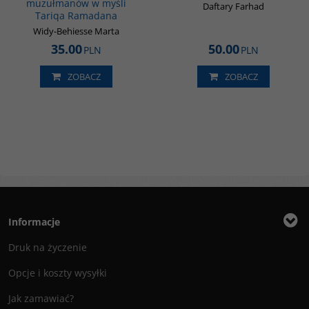
muzułmanów w myśli
Daftary Farhad
Tariqa Ramadana
Widy-Behiesse Marta
35.00
50.00
PLN
PLN
ZOBACZ
ZOBACZ
Informacje
Druk na życzenie
Opcje i koszty wysyłki
Jak zamawiać?