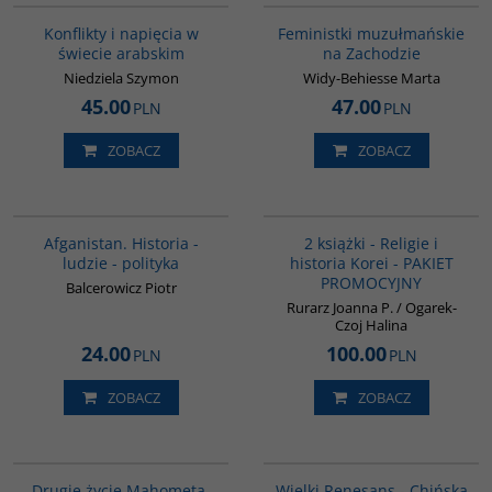
Konflikty i napięcia w
Feministki muzułmańskie
świecie arabskim
na Zachodzie
Niedziela Szymon
Widy-Behiesse Marta
45.00
47.00
PLN
PLN
ZOBACZ
ZOBACZ
00116G
PAG1012
Afganistan. Historia -
2 książki - Religie i
ludzie - polityka
historia Korei - PAKIET
PROMOCYJNY
Balcerowicz Piotr
Rurarz Joanna P. / Ogarek-
Czoj Halina
24.00
100.00
PLN
PLN
ZOBACZ
ZOBACZ
G1027
00307G
BESTSELLER
Drugie życie Mahometa.
Wielki Renesans - Chińska