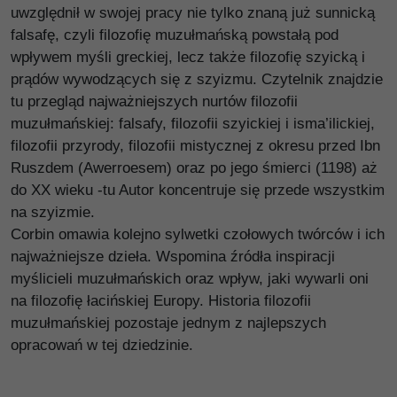
uwzględnił w swojej pracy nie tylko znaną już sunnicką
falsafę, czyli filozofię muzułmańską powstałą pod
wpływem myśli greckiej, lecz także filozofię szyicką i
prądów wywodzących się z szyizmu. Czytelnik znajdzie
tu przegląd najważniejszych nurtów filozofii
muzułmańskiej: falsafy, filozofii szyickiej i isma’ilickiej,
filozofii przyrody, filozofii mistycznej z okresu przed Ibn
Ruszdem (Awerroesem) oraz po jego śmierci (1198) aż
do XX wieku -tu Autor koncentruje się przede wszystkim
na szyizmie.
Corbin omawia kolejno sylwetki czołowych twórców i ich
najważniejsze dzieła. Wspomina źródła inspiracji
myślicieli muzułmańskich oraz wpływ, jaki wywarli oni
na filozofię łacińskiej Europy. Historia filozofii
muzułmańskiej pozostaje jednym z najlepszych
opracowań w tej dziedzinie.