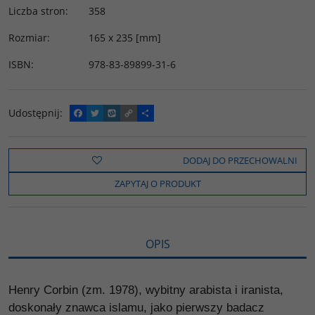
Liczba stron
:
358
Rozmiar
:
165 x 235 [mm]
ISBN
:
978-83-89899-31-6
Udostępnij
:
F
T
W
C
P
a
w
y
o
o
c
i
k
p
d
e
t
o
y
z
b
t
p
L
i
DODAJ DO PRZECHOWALNI
o
e
i
e
o
r
n
l
ZAPYTAJ O PRODUKT
k
k
s
i
ę
OPIS
Henry Corbin (zm. 1978), wybitny arabista i iranista,
doskonały znawca islamu, jako pierwszy badacz