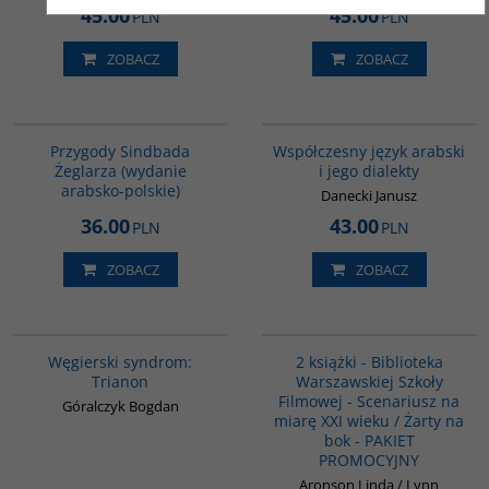
45.00
45.00
PLN
PLN
ZOBACZ
ZOBACZ
G365
G333
BESTSELLER
Przygody Sindbada
Współczesny język arabski
Żeglarza (wydanie
i jego dialekty
arabsko-polskie)
Danecki Janusz
36.00
43.00
PLN
PLN
ZOBACZ
ZOBACZ
G1053
PAG1013
BESTSELLER
Węgierski syndrom:
2 książki - Biblioteka
Trianon
Warszawskiej Szkoły
Filmowej - Scenariusz na
Góralczyk Bogdan
miarę XXI wieku / Żarty na
bok - PAKIET
PROMOCYJNY
Aronson Linda / Lynn