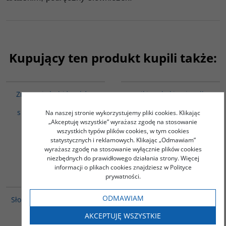
Kupujący ten produkt kupili także:
G351
G538
Zrozumieć Chińczyków.
Bajki arabskie nie tylko
Kulturowe kody
dla dorosłych
społeczności chińskich
Na naszej stronie wykorzystujemy pliki cookies. Klikając
Kass George
„Akceptuję wszystkie” wyrażasz zgodę na stosowanie
Zajdler Ewa
wszystkich typów plików cookies, w tym cookies
58.00
18.00
PLN
PLN
statystycznych i reklamowych. Klikając „Odmawiam”
wyrażasz zgodę na stosowanie wyłącznie plików cookies
ZOBACZ
ZOBACZ
niezbędnych do prawidłowego działania strony. Więcej
informacji o plikach cookies znajdziesz w Polityce
prywatności.
00274G
G261
ODMAWIAM
Słownik tematyczny języka
Sanskryt
arabskiego
Mejor Marek
AKCEPTUJĘ WSZYSTKIE
Król Iwona