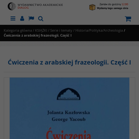
Menu
Panel
Lang
Szukaj
Kategoria główna
/
KSIĄŻKI
/
Serie i tematy
/
Historia/Polityka/Archeologia
/
Ćwiczenia z arabskiej frazeologii. Część I
Ćwiczenia z arabskiej frazeologii. Część I