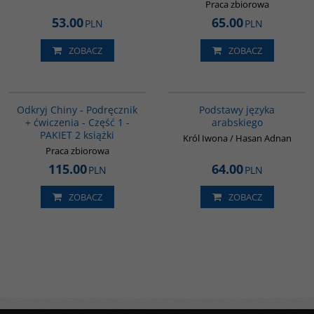
Praca zbiorowa
53.00
65.00
PLN
PLN
ZOBACZ
ZOBACZ
G1069
G234
Odkryj Chiny - Podręcznik
Podstawy języka
+ ćwiczenia - Część 1 -
arabskiego
PAKIET 2 książki
Król Iwona / Hasan Adnan
Praca zbiorowa
115.00
64.00
PLN
PLN
ZOBACZ
ZOBACZ