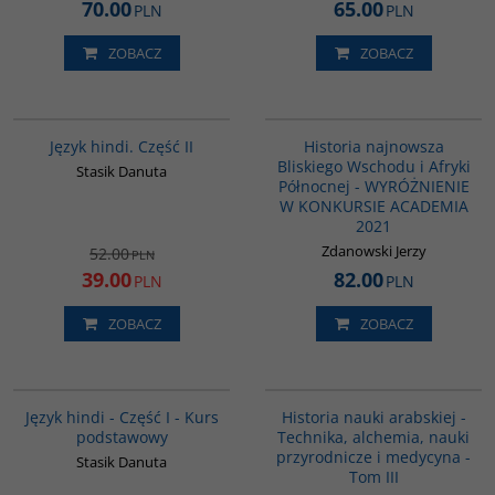
70.00
65.00
PLN
PLN
ZOBACZ
ZOBACZ
G123
G1039
PROMOCJA
BESTSELLER
Język hindi. Część II
Historia najnowsza
Bliskiego Wschodu i Afryki
Stasik Danuta
Północnej - WYRÓŻNIENIE
W KONKURSIE ACADEMIA
2021
Zdanowski Jerzy
52.00
PLN
39.00
82.00
PLN
PLN
ZOBACZ
ZOBACZ
G122
G094
Język hindi - Część I - Kurs
Historia nauki arabskiej -
podstawowy
Technika, alchemia, nauki
przyrodnicze i medycyna -
Stasik Danuta
Tom III