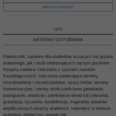
o
e
i
e
o
r
n
l
ZAPYTAJ O PRODUKT
k
k
s
i
ę
OPIS
MATERIAŁY DO POBRANIA
Podręcznik, zarówno dla studentów uczących się języka
arabskiego, jak i osób interesujących się tym językiem.
Książka zawiera: ćwiczenia z użyciem zwrotów
frazeologicznych, ćwiczenia zawierające terminy
muzułmańskie i chrześcijańskie, wzory listów, terminy
konwersacyjne i zwroty okolicznościowe (powitanie,
pożegnanie, otwarcie i zamknięcie obrad lub zebrania),
gratulacje, życzenia, kondolencje, fragmenty utworów
współczesnych pisarzy arabskich, kalendarz w świecie
arabskim, podręczny słowniczek.