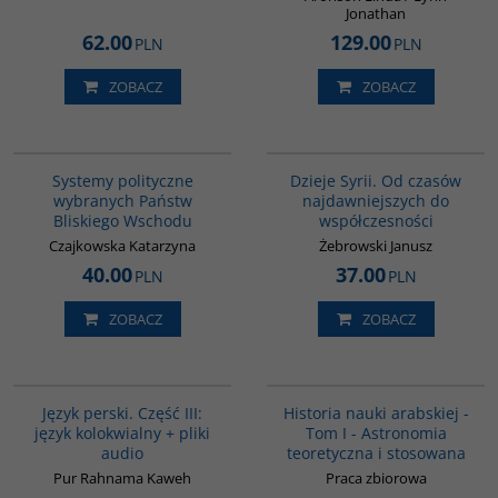
Jonathan
62.00
129.00
PLN
PLN
ZOBACZ
ZOBACZ
00008G
00101G
Systemy polityczne
Dzieje Syrii. Od czasów
wybranych Państw
najdawniejszych do
Bliskiego Wschodu
współczesności
Czajkowska Katarzyna
Żebrowski Janusz
40.00
37.00
PLN
PLN
ZOBACZ
ZOBACZ
G131
G092
Język perski. Część III:
Historia nauki arabskiej -
język kolokwialny + pliki
Tom I - Astronomia
audio
teoretyczna i stosowana
Pur Rahnama Kaweh
Praca zbiorowa