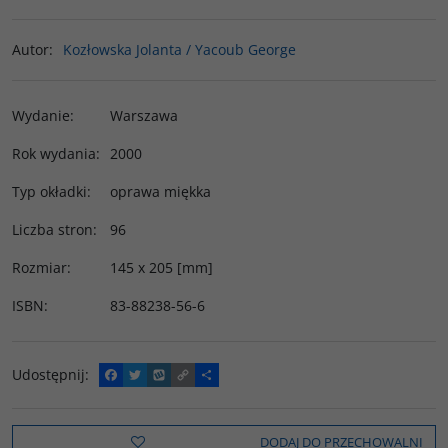
Autor
:
Kozłowska Jolanta / Yacoub George
Wydanie
:
Warszawa
Rok wydania
:
2000
Typ okładki
:
oprawa miękka
Liczba stron
:
96
Rozmiar
:
145 x 205 [mm]
ISBN
:
83-88238-56-6
Udostępnij
:
F
T
W
C
P
a
w
y
o
o
c
i
k
p
d
e
t
o
y
z
b
t
p
L
i
DODAJ DO PRZECHOWALNI