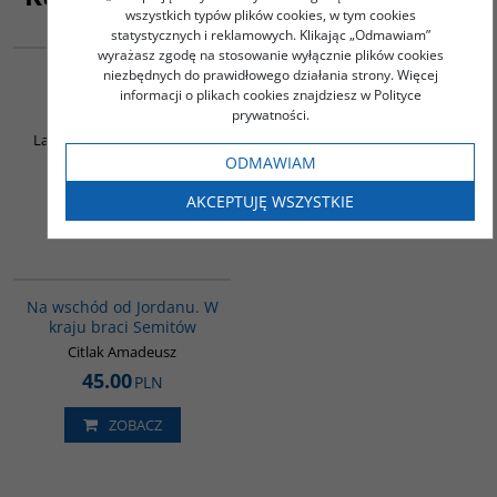
wszystkich typów plików cookies, w tym cookies
statystycznych i reklamowych. Klikając „Odmawiam”
00172G
00043G
wyrażasz zgodę na stosowanie wyłącznie plików cookies
Geopolityka
Historia powstania islamu
niezbędnych do prawidłowego działania strony. Więcej
fundamentalizmów
jako doktryny społeczno-
informacji o plikach cookies znajdziesz w Polityce
muzułmańskich
politycznej
prywatności.
Larroque Anne-Clémentine
Jamsheer Hassan Ali
ODMAWIAM
35.00
52.00
PLN
PLN
AKCEPTUJĘ WSZYSTKIE
ZOBACZ
ZOBACZ
G583
Na wschód od Jordanu. W
kraju braci Semitów
Citlak Amadeusz
45.00
PLN
ZOBACZ