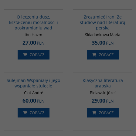
G206
00130G
O leczeniu dusz,
Zrozumieć Iran. Ze
kształceniu moralności i
studiów nad literaturą
poskramianiu wad
perską
Ibn Hazm
Składankowa Maria
27.00
35.00
PLN
PLN
ZOBACZ
ZOBACZ
00281G
G143
BESTSELLER
Sulejman Wspaniały i jego
Klasyczna literatura
wspaniałe stulecie
arabska
Clot André
Bielawski Józef
60.00
29.00
PLN
PLN
ZOBACZ
ZOBACZ
00101G
00016G
BESTSELLER