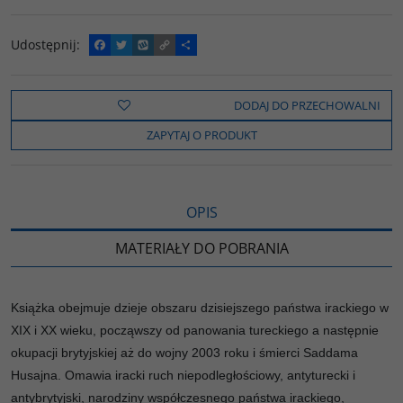
Udostępnij
:
F
T
W
C
P
a
w
y
o
o
c
i
k
p
d
e
t
o
y
z
b
t
p
L
i
DODAJ DO PRZECHOWALNI
o
e
i
e
o
r
n
l
ZAPYTAJ O PRODUKT
k
k
s
i
ę
OPIS
MATERIAŁY DO POBRANIA
Książka obejmuje dzieje obszaru dzisiejszego państwa irackiego w
XIX i XX wieku, począwszy od panowania tureckiego a następnie
okupacji brytyjskiej aż do wojny 2003 roku i śmierci Saddama
Husajna. Omawia iracki ruch niepodległościowy, antyturecki i
antybrytyjski, narodziny współczesnego państwa irackiego,