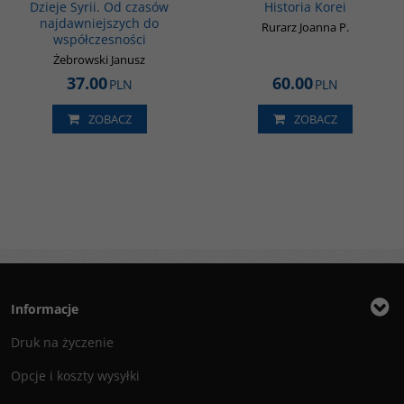
Dzieje Syrii. Od czasów
Historia Korei
najdawniejszych do
Rurarz Joanna P.
współczesności
Żebrowski Janusz
37.00
60.00
PLN
PLN
ZOBACZ
ZOBACZ
Informacje
Druk na życzenie
Opcje i koszty wysyłki