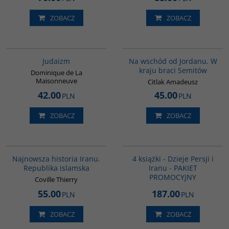
ZOBACZ
ZOBACZ
G138
G583
Judaizm
Na wschód od Jordanu. W
kraju braci Semitów
Dominique de La
Maisonneuve
Citlak Amadeusz
42.00
45.00
PLN
PLN
ZOBACZ
ZOBACZ
00114G
GPA05
Najnowsza historia Iranu.
4 książki - Dzieje Persji i
Republika islamska
Iranu - PAKIET
PROMOCYJNY
Coville Thierry
55.00
187.00
PLN
PLN
ZOBACZ
ZOBACZ