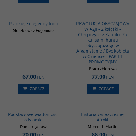
00199G
PAG1138
Pradzieje i legendy Indii
REWOLUCJA OBYCZAJOWA
W AZJI - 2 książki -
Słuszkiewicz Eugeniusz
Chłopczyce z Kabulu. Za
kulisami buntu
obyczajowego w
Afganistanie / Być kobietą
w Oriencie - PAKIET
PROMOCYJNY
Praca zbiorowa
67.00
77.00
PLN
PLN
ZOBACZ
ZOBACZ
00035G
G1062
BESTSELLER
Podstawowe wiadomości
Historia współczesnej
o Islamie
Afryki
Danecki Janusz
Meredith Martin
70.00
88.00
PLN
PLN