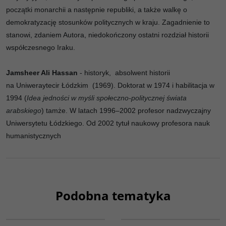
początki monarchii a następnie republiki, a także walkę o
demokratyzację stosunków politycznych w kraju. Zagadnienie to
stanowi, zdaniem Autora, niedokończony ostatni rozdział historii
współczesnego Iraku.
Jamsheer Ali Hassan
- historyk, absolwent historii
na Uniweraytecir Łódzkim
(1969). Doktorat w 1974 i habilitacja w
1994 (
Idea jedności w myśli społeczno-politycznej świata
arabskiego
) tamże. W latach 1996–2002 profesor nadzwyczajny
Uniwersytetu Łódzkiego. Od 2002 tytuł naukowy profesora nauk
humanistycznych
Podobna tematyka
G576
00099G