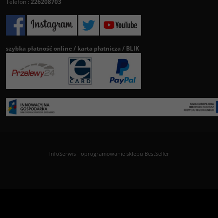
Telefon :
226208703
szybka płatność online / karta płatnicza / BLIK
InfoSerwis
-
oprogramowanie sklepu BestSeller