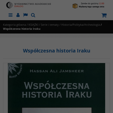
Menu
Panel
Lang
Szukaj
Kategoria główna
/
KSIĄŻKI
/
Serie i tematy
/
Historia/Polityka/Archeologia
/
Współczesna historia Iraku
Współczesna historia Iraku