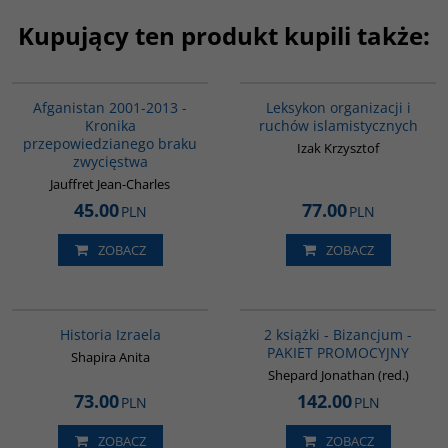
Kupujący ten produkt kupili także:
00098G
G587
Afganistan 2001-2013 -
Leksykon organizacji i
Kronika
ruchów islamistycznych
przepowiedzianego braku
Izak Krzysztof
zwycięstwa
Jauffret Jean-Charles
45.00
77.00
PLN
PLN
ZOBACZ
ZOBACZ
00305G
GPA50
BESTSELLER
Historia Izraela
2 książki - Bizancjum -
PAKIET PROMOCYJNY
Shapira Anita
Shepard Jonathan (red.)
73.00
142.00
PLN
PLN
ZOBACZ
ZOBACZ