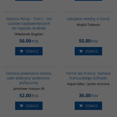
00041G
00038G
BESTSELLER
Historia Persji - Tom I - Od
Leksykon wiedzy o Turcji
czasów najdawniejszych
Majda Tadeusz
do najazdu Arabów
Składanek Bogdan
56.00
55.00
PLN
PLN
ZOBACZ
ZOBACZ
00043G
00298G
Historia powstania islamu
Terror we Francji. Geneza
jako doktryny społeczno-
francuskiego dżihadu
politycznej
Kepel Gilles / Jardin Antoine
Jamsheer Hassan Ali
52.00
36.00
PLN
PLN
ZOBACZ
ZOBACZ