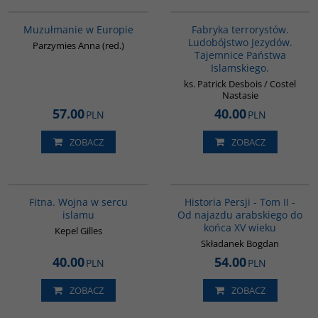
G521
G1002
Muzułmanie w Europie
Fabryka terrorystów.
Ludobójstwo Jezydów.
Parzymies Anna (red.)
Tajemnice Państwa
Islamskiego.
ks. Patrick Desbois / Costel
Nastasie
57.00
40.00
PLN
PLN
ZOBACZ
ZOBACZ
G059
00044G
Fitna. Wojna w sercu
Historia Persji - Tom II -
islamu
Od najazdu arabskiego do
końca XV wieku
Kepel Gilles
Składanek Bogdan
40.00
54.00
PLN
PLN
ZOBACZ
ZOBACZ