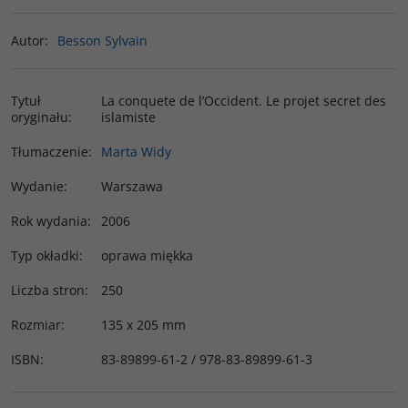
Autor
:
Besson Sylvain
Tytuł
La conquete de l’Occident. Le projet secret des
oryginału
:
islamiste
Tłumaczenie
:
Marta Widy
Wydanie
:
Warszawa
Rok wydania
:
2006
Typ okładki
:
oprawa miękka
Liczba stron
:
250
Rozmiar
:
135 x 205 mm
ISBN
:
83-89899-61-2 / 978-83-89899-61-3