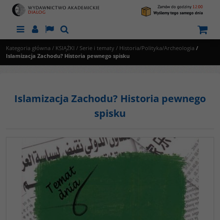
Menu
Panel
Lang
Szukaj
Kategoria główna
/
KSIĄŻKI
/
Serie i tematy
/
Historia/Polityka/Archeologia
/
Islamizacja Zachodu? Historia pewnego spisku
Islamizacja Zachodu? Historia pewnego
spisku