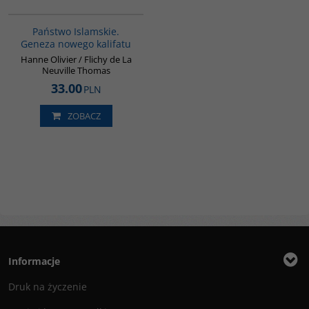
G576
Państwo Islamskie.
Geneza nowego kalifatu
Hanne Olivier / Flichy de La
Neuville Thomas
33.00
PLN
ZOBACZ
Informacje
Druk na życzenie