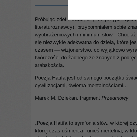
Próbując zdefiniować, czy też przyporządkowa
literaturoznawcy), przypomniałem sobie zna
wyobrażeniowych i mi­nimum słów". Chociaż,
się niezwykle adekwatna do dzieła, które je
czasem — wizjonerstwo, co wyjąt­kowo wyr
twórczości do żadnego ze znanych z podręcz
arabskością.
Poezja Hatifa jest od samego początku św
cywilizacjami, dwiema mentalnościami...
Marek M. Dziekan, fragment
Przedmowy
„Poezja Hatifa to symfonia słów, w której cz
której czas uśmierca i unieśmiertelnia, w kt