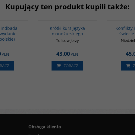
Kupujący ten produkt kupili także:
G365
G159
BESTSELLER
Sindbada
Krótki kurs języka
Konflikty 
(wydanie
mandżurskiego
świecie
polskie)
Tulisow Jerzy
Niedzie
0
43.00
45.
PLN
PLN
BACZ
ZOBACZ
Obsługa klienta