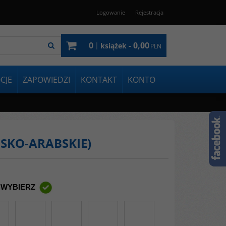
Logowanie
Rejestracja
0
0,00
|
książek -
PLN
CJE
ZAPOWIEDZI
KONTAKT
KONTO
SKO-ARABSKIE)
 WYBIERZ