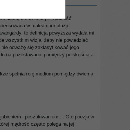
nie udało, ale to taka przypadłość
kondensowana w maksimum aluzji
awangardy, to definicja powyższa wydała mi
ede wszystkim wizja, żeby nie powiedzieć
. I nie odważę się zaklasyfikować jego
du na pozostawanie pomię­dzy polskością a
akże spełnia rolę medium pomiędzy dwiema
agubieniem i poszukiwaniem.... Oto poezja,w
której mądrość często polega na jej