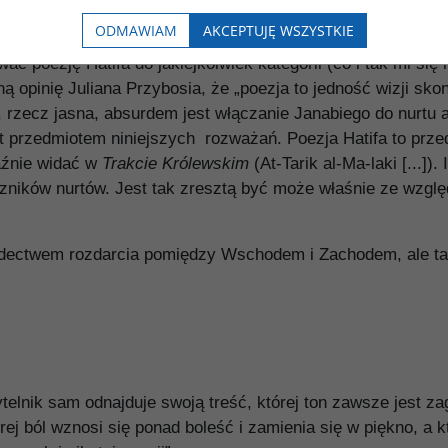
ODMAWIAM
AKCEPTUJĘ WSZYSTKIE
ć poezję Hatifa do jakiejkolwiek kategorii (co i tak mi się 
ną opinię Juliana Przybosia, że „poezja to jedność wizji s
 rzecz jasna, absurdem jest włączanie Janabiego do nurtu 
st przedmiotem niniejszych rozważań. Poezja Hatifa to prz
aźnie widać w
Trakcie Królewskim
(At-Tarik al-Ma-laki
[...])
ników nurtów. Jest tak zresztą być może właśnie ze wzglę
iadectwem rozdarcia pomiędzy Wschodem i Zachodem, ale t
ytelnik sam odnajduje swoją treść, której ton zawsze jest z
órej ból wznosi się ponad boleść i zamienia się w piękno, a 