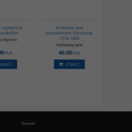
00023G
G011
i napięcia w
Arabowie pod
 arabskim
panowaniem Osmanów
1516-1800
la Szymon
Hathaway Jane
00
40.00
PLN
PLN
ZOBACZ
ZOBACZ
Kontakt