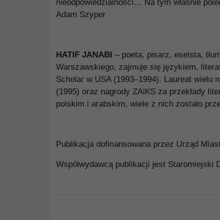
nieodpowiedzialności… Na tym właśnie polega 
Adam Szyper
HATIF JANABI
– poeta, pisarz, eseista, tłum
Warszawskiego, zajmuje się językiem, literat
Scholar w USA (1993–1994). Laureat wielu na
(1995) oraz nagrody ZAiKS za przekłady lite
polskim i arabskim, wiele z nich zostało prze
Publikacja dofinansowana przez Urząd Mia
Współwydawcą publikacji jest Staromiejski 