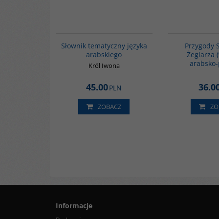
00274G
Słownik tematyczny języka
Przygody 
arabskiego
Żeglarza 
arabsko-
Król Iwona
45.00
36.0
PLN
ZOBACZ
ZO
Informacje