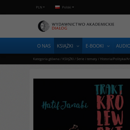
PLN
Polski
O NAS
KSIĄŻKI
E-BOOKI
AUDI
Kategoria główna
/
KSIĄŻKI
/
Serie i tematy
/
Historia/Polityka/A