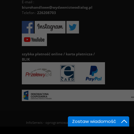
E-mail :
biurohandlowe@wydawnictwodialog.pl
Telefon :
226208703
szybka płatność online / karta płatnicza /
BLIK
Zostaw wiadomość
InfoSerwis
-
oprogramowanie sklepu BestSeller