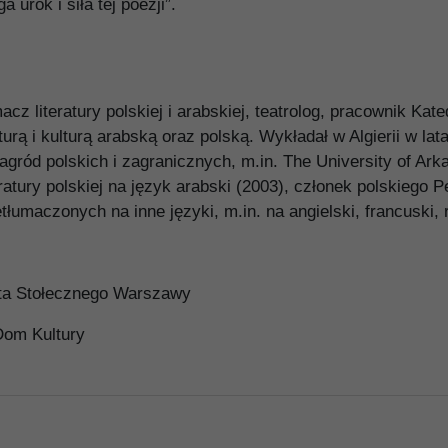
urok i siła tej poezji”.
acz literatury polskiej i arabskiej, teatrolog, pracownik Kat
urą i kulturą arabską oraz polską. Wykładał w Algierii w lat
gród polskich i zagranicznych, m.in. The University of Ark
ratury polskiej na język arabski (2003), członek polskiego 
tłumaczonych na inne języki, m.in. na angielski, francuski, r
sta Stołecznego Warszawy
Dom Kultury