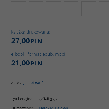
książka drukowana:
27,00
PLN
e-book (format epub, mobi):
21,00
PLN
Autor
:
Janabi Hatif
Tytuł oryginału
:
الطريقُ الملكي
Tłumaczenie
:
Marek M. Dziekan