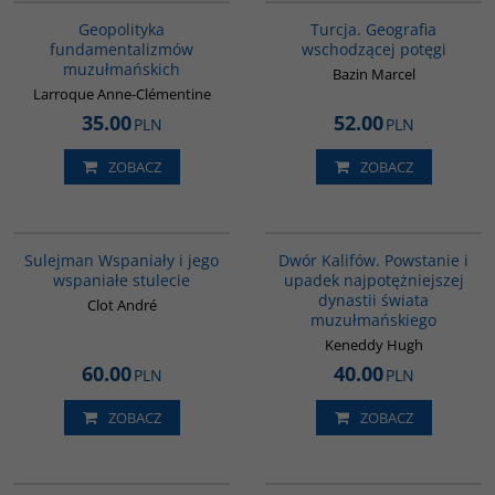
Geopolityka
Turcja. Geografia
fundamentalizmów
wschodzącej potęgi
muzułmańskich
Bazin Marcel
Larroque Anne-Clémentine
35.00
52.00
PLN
PLN
ZOBACZ
ZOBACZ
00281G
00173G
BESTSELLER
BESTSELLER
Sulejman Wspaniały i jego
Dwór Kalifów. Powstanie i
wspaniałe stulecie
upadek najpotężniejszej
dynastii świata
Clot André
muzułmańskiego
Keneddy Hugh
60.00
40.00
PLN
PLN
ZOBACZ
ZOBACZ
00023G
G595