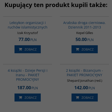
Kupujący ten produkt kupili także:
G587
00055G
Leksykon organizacji i
Arabska droga cierniowa.
ruchów islamistycznych
Dziennik 2011-2013
Izak Krzysztof
Kepel Gilles
77.00
50.00
PLN
PLN
ZOBACZ
ZOBACZ
GPA05
GPA50
BESTSELLER
4 książki - Dzieje Persji i
2 książki - Bizancjum -
Iranu - PAKIET
PAKIET PROMOCYJNY
PROMOCYJNY
Shepard Jonathan (red.)
187.00
142.00
PLN
PLN
ZOBACZ
ZOBACZ
00172G
G305