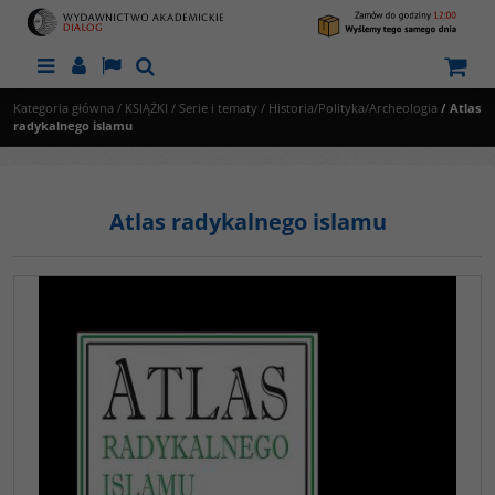
Menu
Panel
Lang
Szukaj
Kategoria główna
/
KSIĄŻKI
/
Serie i tematy
/
Historia/Polityka/Archeologia
/
Atlas
radykalnego islamu
Atlas radykalnego islamu