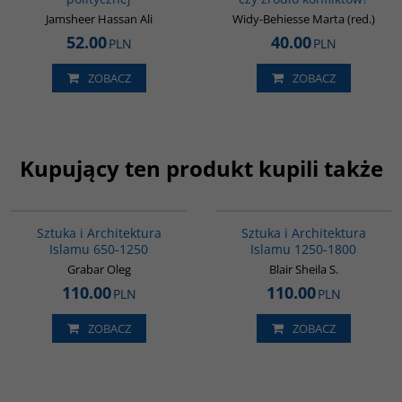
Jamsheer Hassan Ali
Widy-Behiesse Marta (red.)
52.00
40.00
PLN
PLN
ZOBACZ
ZOBACZ
Kupujący ten produkt kupili także
G288
G287
Sztuka i Architektura
Sztuka i Architektura
Islamu 650-1250
Islamu 1250-1800
Grabar Oleg
Blair Sheila S.
110.00
110.00
PLN
PLN
ZOBACZ
ZOBACZ