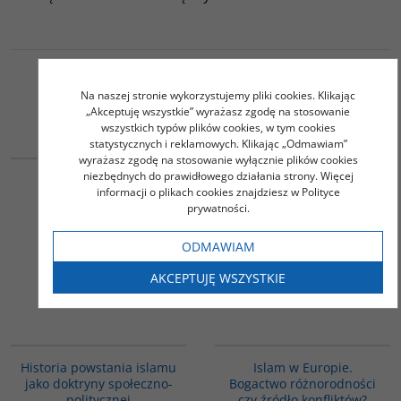
Na naszej stronie wykorzystujemy pliki cookies. Klikając
Podobna tematyka
„Akceptuję wszystkie” wyrażasz zgodę na stosowanie
wszystkich typów plików cookies, w tym cookies
statystycznych i reklamowych. Klikając „Odmawiam”
G059
00194G
wyrażasz zgodę na stosowanie wyłącznie plików cookies
niezbędnych do prawidłowego działania strony. Więcej
Fitna. Wojna w sercu
Islam i mit konfrontacji.
informacji o plikach cookies znajdziesz w Polityce
islamu
Religia i polityka na
prywatności.
Bliskim Wschodzie
Kepel Gilles
Halliday Fred
ODMAWIAM
40.00
41.00
PLN
PLN
AKCEPTUJĘ WSZYSTKIE
ZOBACZ
ZOBACZ
00043G
G113
Historia powstania islamu
Islam w Europie.
jako doktryny społeczno-
Bogactwo różnorodności
politycznej
czy źródło konfliktów?