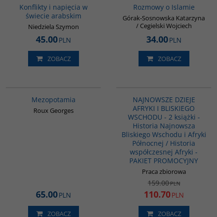
Konflikty i napięcia w
Rozmowy o Islamie
świecie arabskim
Górak-Sosnowska Katarzyna
/ Cegielski Wojciech
Niedziela Szymon
45.00
34.00
PLN
PLN
ZOBACZ
ZOBACZ
G181
G1122
BESTSELLER
PROMOCJA
Mezopotamia
NAJNOWSZE DZIEJE
AFRYKI I BLISKIEGO
Roux Georges
WSCHODU - 2 książki -
Historia Najnowsza
Bliskiego Wschodu i Afryki
Północnej / Historia
współczesnej Afryki -
PAKIET PROMOCYJNY
Praca zbiorowa
159.00
PLN
65.00
110.70
PLN
PLN
ZOBACZ
ZOBACZ