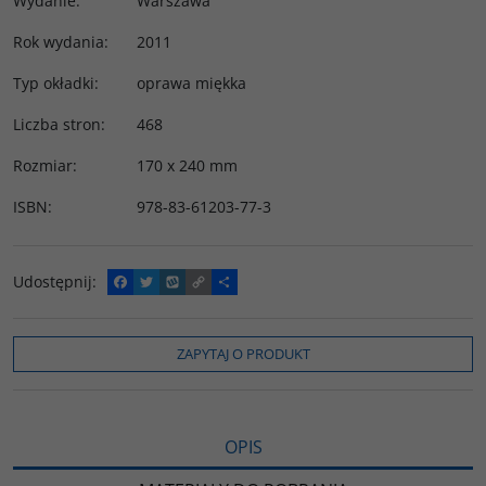
Wydanie
:
Warszawa
Rok wydania
:
2011
Typ okładki
:
oprawa miękka
Liczba stron
:
468
Rozmiar
:
170 x 240 mm
ISBN
:
978-83-61203-77-3
Udostępnij
:
F
T
W
C
P
a
w
y
o
o
c
i
k
p
d
e
t
o
y
z
b
t
p
L
i
ZAPYTAJ O PRODUKT
o
e
i
e
o
r
n
l
k
k
s
i
ę
OPIS