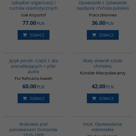
Leksykon organizacji i
Opowiastki z Zaświatów
ruchów islamistycznych
(wydanie chińsko-polskie)
Izak Krzysztof
Praca zbiorowa
77.00
36.00
PLN
PLN
ZOBACZ
ZOBACZ
G364
G176
BESTSELLER
Język perski. Część I: dla
Mały słownik sztuki
początkujących + pliki
chińskiej
audio
Künstler Mieczysław Jerzy
Pur Rahnama Kaweh
60.00
42.00
PLN
PLN
ZOBACZ
ZOBACZ
G011
00184G
Arabowie pod
Inuit. Opowiadania
panowaniem Osmanów
eskimoskie
1516-1800