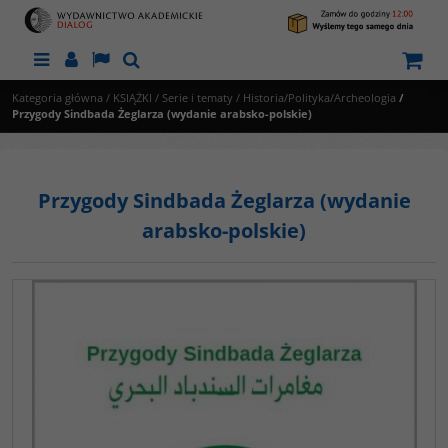
Menu
Panel
Lang
Szukaj
Kategoria główna
/
KSIĄŻKI
/
Serie i tematy
/
Historia/Polityka/Archeologia
/
Przygody Sindbada Żeglarza (wydanie arabsko-polskie)
Przygody Sindbada Żeglarza (wydanie
arabsko-polskie)