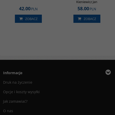
Kieniewicz Jan
42.00
58.00
PLN
PLN
ZOBACZ
ZOBACZ
Informacje
Druk na życzenie
Opcje i koszty wysyłki
Jak zamawiać?
O nas