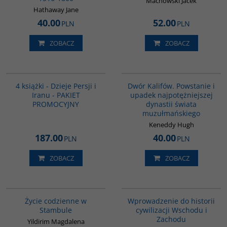
Machowski Jacek
Hathaway Jane
40.00
52.00
PLN
PLN
ZOBACZ
ZOBACZ
GPA05
00173G
BESTSELLER
4 książki - Dzieje Persji i
Dwór Kalifów. Powstanie i
Iranu - PAKIET
upadek najpotężniejszej
PROMOCYJNY
dynastii świata
muzułmańskiego
Keneddy Hugh
187.00
40.00
PLN
PLN
ZOBACZ
ZOBACZ
00074G
G329
Życie codzienne w
Wprowadzenie do historii
Stambule
cywilizacji Wschodu i
Zachodu
Yildirim Magdalena