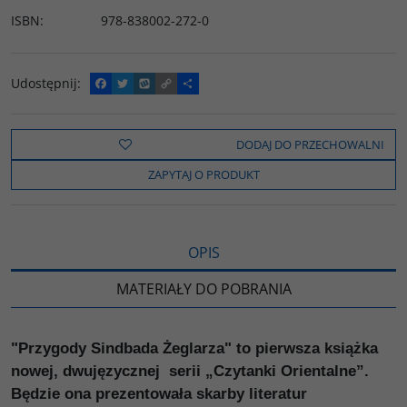
ISBN
:
978-838002-272-0
Udostępnij
:
F
T
W
C
P
a
w
y
o
o
c
i
k
p
d
e
t
o
y
z
b
t
p
L
i
DODAJ DO PRZECHOWALNI
o
e
i
e
o
r
n
l
ZAPYTAJ O PRODUKT
k
k
s
i
ę
OPIS
MATERIAŁY DO POBRANIA
"Przygody Sindbada Żeglarza" to pierwsza książka
nowej, dwujęzycznej serii „Czytanki Orientalne”.
Będzie ona prezentowała skarby literatur