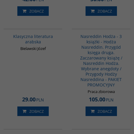
ZOBACZ
ZOBACZ
G143
G1130
Klasyczna literatura
Nasreddin Hodża - 3
arabska
książki - Hodża
Nasreddin. Przygód
Bielawski Józef
księga druga.
Zaczarowany książę /
Nasreddin Hodża.
Wybrane anegdoty /
Przygody Hodży
Nasreddina - PAKIET
PROMOCYJNY
Praca zbiorowa
29.00
105.00
PLN
PLN
ZOBACZ
ZOBACZ
G587
G1018