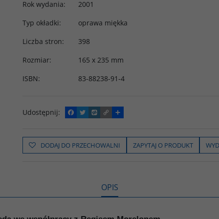
Rok wydania
:
2001
Typ okładki
:
oprawa miękka
Liczba stron
:
398
Rozmiar
:
165 x 235 mm
ISBN
:
83-88238-91-4
Udostępnij
:
F
T
W
C
P
a
w
y
o
o
c
i
k
p
d
e
t
o
y
z
b
t
p
L
i
DODAJ DO PRZECHOWALNI
ZAPYTAJ O PRODUKT
WYD
o
e
i
e
o
r
n
l
k
k
s
i
ę
OPIS