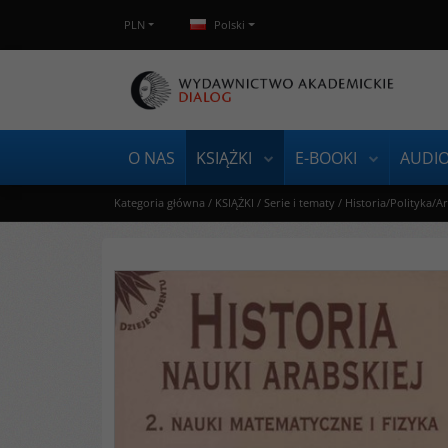
PLN
Polski
O NAS
KSIĄŻKI
E-BOOKI
AUDI
Kategoria główna
/
KSIĄŻKI
/
Serie i tematy
/
Historia/Polityka/A