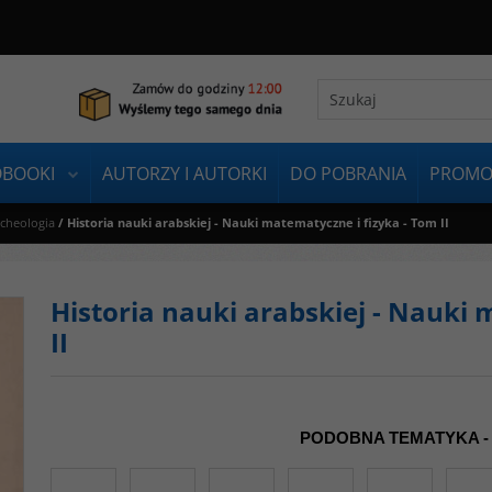
OBOOKI
AUTORZY I AUTORKI
DO POBRANIA
PROMO
rcheologia
/
Historia nauki arabskiej - Nauki matematyczne i fizyka - Tom II
Historia nauki arabskiej - Nauki
II
PODOBNA TEMATYKA -