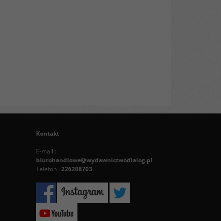
Kontakt
E-mail :
biurohandlowe@wydawnictwodialog.pl
Telefon :
226208703