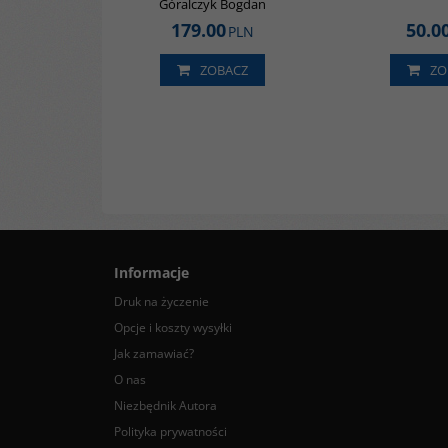
Góralczyk Bogdan
179.00
50.0
PLN
ZOBACZ
ZO
Informacje
Druk na życzenie
Opcje i koszty wysyłki
Jak zamawiać?
O nas
Niezbędnik Autora
Polityka prywatności