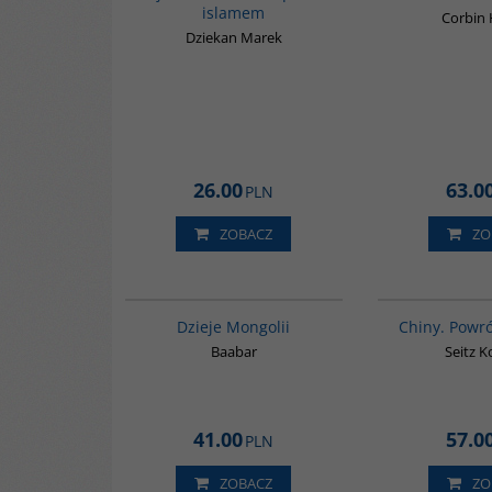
islamem
Corbin
Dziekan Marek
26.00
63.0
PLN
ZOBACZ
ZO
G049
Dzieje Mongolii
Chiny. Powr
Baabar
Seitz 
41.00
57.0
PLN
ZOBACZ
ZO