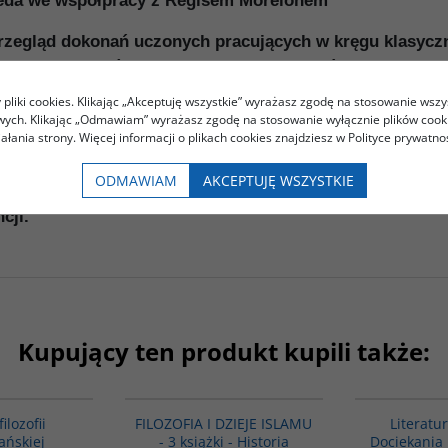
heda we współpracy z Regisem Morelonem
przegląd dokonań uczonych pracujących w kręgu klasyczne
uczeni muzułmańscy odznaczyli się szczególnymi osiągni
tworzyli podstawy nowoczesnej algebry. Rozwinęli teorię 
pliki cookies. Klikając „Akceptuję wszystkie” wyrażasz zgodę na stosowanie wszy
owych. Klikając „Odmawiam” wyrażasz zgodę na stosowanie wyłącznie plików coo
iałania strony. Więcej informacji o plikach cookies znajdziesz w Polityce prywatnoś
owieczni uczeni europejscy zetknęli się z wysoką kultu
j. Historia nauki arabskiej to pierwsza na polskim rynk
ODMAWIAM
AKCEPTUJĘ WSZYSTKIE
 arabską. Na tom składają się artykuły czołowych specj
cji.
Kupujący ten produkt kupili także:
G082
GPA07
PROMOCJA
filozofii
FILOZOFIA I DZIEJE ISLAMU
Literatu
ńskiej
- 3 książki - Historia
Dociekania 