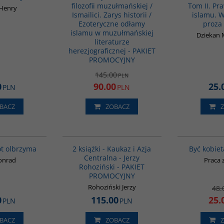
filozofii muzułmańskiej /
Tom II. Pra
 Henry
Ismailici. Zarys historii /
islamu. 
Ezoteryczne odłamy
proza
islamu w muzułmańskiej
Dziekan M
literaturze
herezjograficznej - PAKIET
PROMOCYJNY
145.00
PLN
0
90.00
25.
PLN
PLN
BACZ
ZOBACZ
G027
PAG1016
ót olbrzyma
2 książki - Kaukaz i Azja
Być kobiet
Centralna - Jerzy
Konrad
Praca 
Rohoziński - PAKIET
PROMOCYJNY
Rohoziński Jerzy
48.
0
115.00
25.
PLN
PLN
BACZ
ZOBACZ