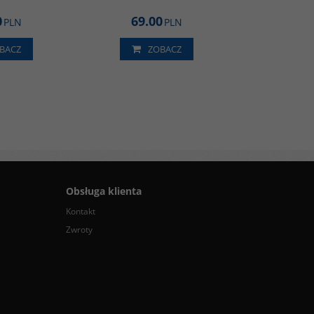
0
69.00
PLN
PLN
BACZ
ZOBACZ
Obsługa klienta
Kontakt
Zwroty