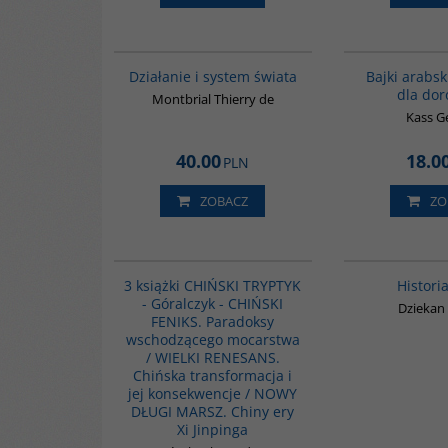
G046
Działanie i system świata
Bajki arabsk
dla dor
Montbrial Thierry de
Kass G
40.00
18.0
PLN
ZOBACZ
ZO
G1178
3 książki CHIŃSKI TRYPTYK
Histori
- Góralczyk - CHIŃSKI
Dziekan
FENIKS. Paradoksy
wschodzącego mocarstwa
/ WIELKI RENESANS.
Chińska transformacja i
jej konsekwencje / NOWY
DŁUGI MARSZ. Chiny ery
Xi Jinpinga