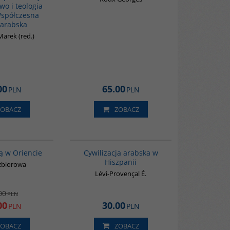
wo i teologia
Współczesna
 arabska
arek (red.)
00
65.00
PLN
PLN
ZOBACZ
ZOBACZ
G020
00020G
PROMOCJA
ą w Oriencie
Cywilizacja arabska w
Hiszpanii
zbiorowa
Lévi-Provençal É.
00
PLN
00
30.00
PLN
PLN
ZOBACZ
ZOBACZ