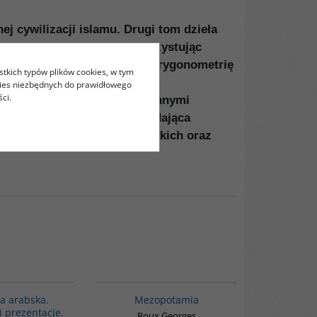
j cywilizacji islamu. Drugi tom dzieła
ęciami od X do XV w. Wykorzystując
liczb, techniki numeryczne, trygonometrię
stkich typów plików cookies, w tym
kies niezbędnych do prawidłowego
ci.
rą matematyczną, co między innymi
u księgarskim praca odpowiadająca
alistów zachodnich i rosyjskich oraz
G169
G181
BESTSELLER
ra arabska.
Mezopotamia
i prezentacje.
Roux Georges