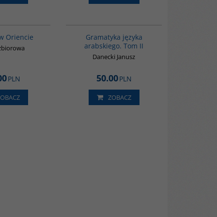
G048
G071
w Oriencie
Gramatyka języka
arabskiego. Tom II
zbiorowa
Danecki Janusz
00
50.00
PLN
PLN
ZOBACZ
ZOBACZ