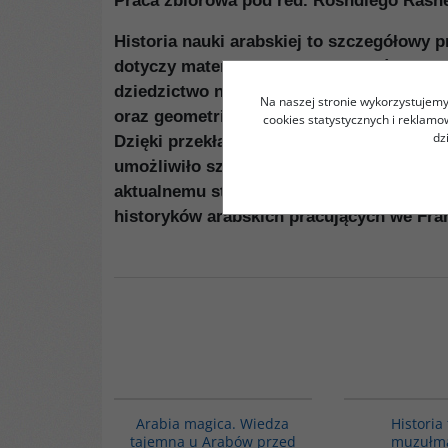
Praca zbiorowa pod red. Roshdiego Ras
Historia nauki arabskiej to szczegółowy 
dotyczy matematyki i optyki, w których 
dziedzictwo nauki indyjskiej i greckiej s
Na naszej stronie wykorzystujemy 
oraz geometrię sferyczną.
cookies statystycznych i reklam
dz
Dzięki przekładom dzieł arabskich średni
umożliwiło szybki rozwój nauki zachodnie
aktualnemu stanowi badań nad dawną nauką
historyków arabskich pracujących we Fran
00071G
Arabia magica. Wiedza
Historia 
tajemna u Arabów przed
muzułma