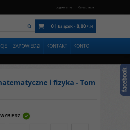
Logowanie
Rejestracja
0
0,00
|
książek -
PLN
CJE
ZAPOWIEDZI
KONTAKT
KONTO
 matematyczne i fizyka - Tom
 WYBIERZ