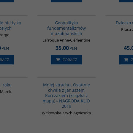
G538
00172G
ie nie tylko
Geopolityka
Dziecko 
osłych
fundamentalizmów
Praca 
muzułmańskich
eorge
Larroque Anne-Clémentine
0
35.00
45.
PLN
PLN
BACZ
ZOBACZ
G085
G1016
a Iraku
Mniej strachu. Ostatnie
chwile z Januszem
 Marek
Korczakiem (książka z
mapą) - NAGRODA KLIO
2019
Witkowska-Krych Agnieszka