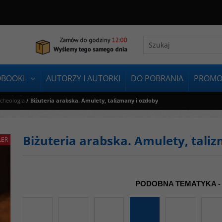
OBOOKI
AUTORZY I AUTORKI
DO POBRANIA
PROMO
rcheologia
/
Biżuteria arabska. Amulety, talizmany i ozdoby
Biżuteria arabska. Amulety, tali
LER
PODOBNA TEMATYKA -