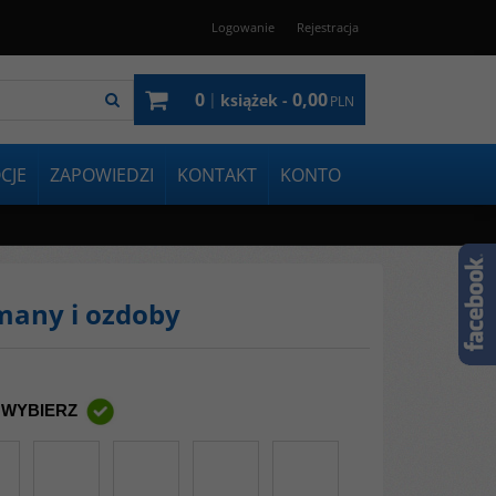
Logowanie
Rejestracja
0
0,00
|
książek -
PLN
CJE
ZAPOWIEDZI
KONTAKT
KONTO
zmany i ozdoby
 WYBIERZ