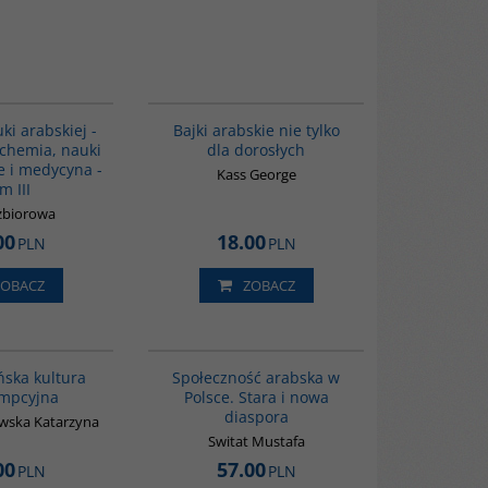
G094
G538
ki arabskiej -
Bajki arabskie nie tylko
lchemia, nauki
dla dorosłych
e i medycyna -
Kass George
m III
zbiorowa
00
18.00
PLN
PLN
ZOBACZ
ZOBACZ
G188
00300G
ska kultura
Społeczność arabska w
mpcyjna
Polsce. Stara i nowa
diaspora
wska Katarzyna
Switat Mustafa
00
57.00
PLN
PLN