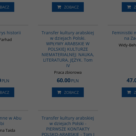
BACZ
ZOBACZ
G115
G1064
rys historii
Transfer kultury arabskiej
Feministki
w dziejach Polski.
na Za
 Farhad
WPŁYWY ARABSKIE W
Widy-Beh
POLSKIEJ KULTURZE
NIEMATERIALNEJ: NAUKA,
LITERATURA, JĘZYK. Tom
IV
Praca zbiorowa
0
60.00
47.
PLN
PLN
BACZ
ZOBACZ
00186G
G1021
enne w Abu
Transfer kultury arabskiej
bi
w dziejach Polski -
PIERWSZE KONTAKTY
na Taida
POLSKO-ARABSKIE - Tom I