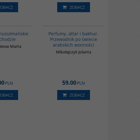
ZOBACZ
ZOBACZ
G1148
G1129
BESTSELLER
 muzułmańskie
Perfumy, attar i bakhur.
chodzie
Przewodnik po świecie
arabskich wonności
iesse Marta
Mikołajczyk Jolanta
00
59.00
PLN
PLN
ZOBACZ
ZOBACZ