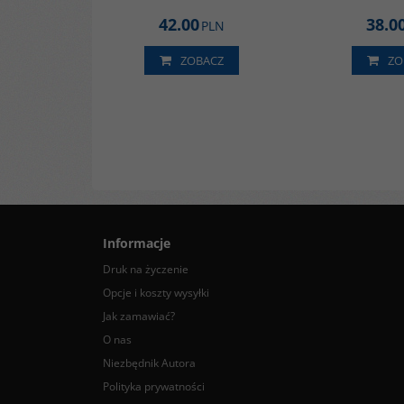
42.00
38.0
PLN
ZOBACZ
ZO
Informacje
Druk na życzenie
Opcje i koszty wysyłki
Jak zamawiać?
O nas
Niezbędnik Autora
Polityka prywatności