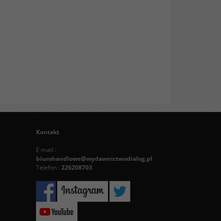
Kontakt
E-mail :
biurohandlowe@wydawnictwodialog.pl
Telefon :
226208703