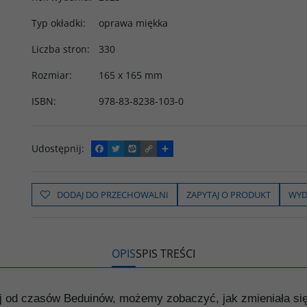
Typ okładki
:
oprawa miękka
Liczba stron
:
330
Rozmiar
:
165 x 165 mm
ISBN
:
978-83-8238-103-0
Udostępnij
:
F
T
W
C
P
a
w
y
o
o
c
i
k
p
d
e
t
o
y
z
b
t
p
L
i
DODAJ DO PRZECHOWALNI
ZAPYTAJ O PRODUKT
WYD
o
e
i
e
o
r
n
l
k
k
s
i
ę
OPIS
SPIS TREŚCI
ej od czasów Beduinów, możemy zobaczyć, jak zmieniała się 