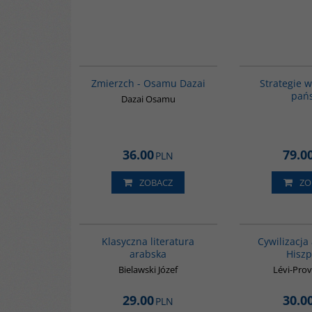
00309G
Zmierzch - Osamu Dazai
Strategie 
pań
Dazai Osamu
36.00
79.0
PLN
ZOBACZ
ZO
G143
Klasyczna literatura
Cywilizacja
arabska
Hiszp
Bielawski Józef
Lévi-Prov
29.00
30.0
PLN