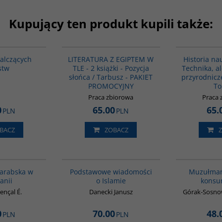
Kupujący ten produkt kupili także:
G1200
G1145
BESTSELLER
walczących
LITERATURA Z EGIPTEM W
Historia nau
stw
TLE - 2 książki - Pozycja
Technika, a
słońca / Tarbusz - PAKIET
przyrodnicz
PROMOCYJNY
To
Praca zbiorowa
Praca 
0
65.00
65.
PLN
PLN
BACZ
ZOBACZ
00020G
00035G
 arabska w
Podstawowe wiadomości
Muzułmań
anii
o Islamie
konsu
ençal É.
Danecki Janusz
Górak-Sosno
0
70.00
48.
PLN
PLN