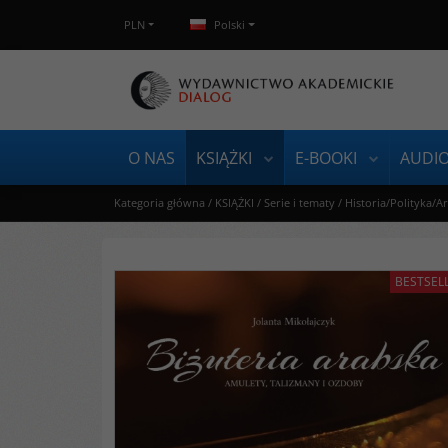
PLN
Polski
O NAS
KSIĄŻKI
E-BOOKI
AUDI
Kategoria główna
/
KSIĄŻKI
/
Serie i tematy
/
Historia/Polityka/A
BESTSEL