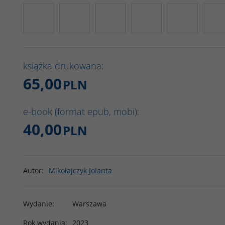
książka drukowana:
65,00
PLN
e-book (format epub, mobi):
40,00
PLN
Autor
:
Mikołajczyk Jolanta
Wydanie
:
Warszawa
Rok wydania
:
2023