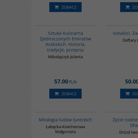
ZOBACZ
ZO
G1195
BESTSELLER
Sztuka Kulinarna
Ismailici. Za
Zjednoczonych Emiratów
Daftary
Arabskich. Historia,
tradycje, przepisy
Mikołajczyk Jolanta
57.00
50.0
PLN
ZOBACZ
ZO
G549
Mitologia ludów tureckich
Życie codzi
Dha
Łabęcka-Koecherowa
Małgorzata
Drózd Iwo