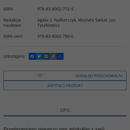
ISBN
:
978-83-8002-772-5
Redakcja
Agata S. Nalborczyk
,
Mustafa Switat
,
Jan
naukowa
:
Tyszkiewicz
ISBN serii
:
978-83-8002-780-0
Udostępnij
:
F
T
W
C
P
a
w
y
o
o
c
i
k
p
d
e
t
o
y
z
b
t
p
L
i
DODAJ DO PRZECHOWALNI
o
e
i
e
o
r
n
l
ZAPYTAJ O PRODUKT
k
k
s
i
ę
OPIS
Przedstawiamy pierwszy tom artykułów z serii