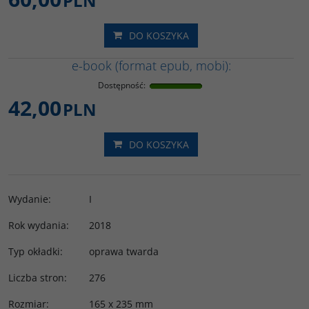
PLN
DO KOSZYKA
e-book (format epub, mobi):
Dostępność
:
42,00
PLN
DO KOSZYKA
Wydanie
:
I
Rok wydania
:
2018
Typ okładki
:
oprawa twarda
Liczba stron
:
276
Rozmiar
:
165 x 235 mm