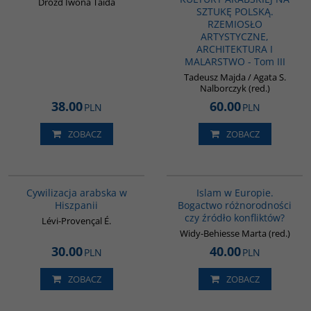
Drózd Iwona Taida
SZTUKĘ POLSKĄ.
RZEMIOSŁO
ARTYSTYCZNE,
ARCHITEKTURA I
MALARSTWO - Tom III
Tadeusz Majda / Agata S.
Nalborczyk (red.)
38.00
60.00
PLN
PLN
ZOBACZ
ZOBACZ
00020G
G113
Cywilizacja arabska w
Islam w Europie.
Hiszpanii
Bogactwo różnorodności
czy źródło konfliktów?
Lévi-Provençal É.
Widy-Behiesse Marta (red.)
30.00
40.00
PLN
PLN
ZOBACZ
ZOBACZ