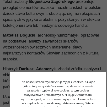
Tekst arabisty
Bogusława Zagórskiego
prezentuje
przegląd elementów arabsko-muzułmańskich w polskim
dziedzictwie kulturowym, skupiając się na rękopisach
spisanych w języku arabskim, pozyskanych w efekcie
kolekcjonerstwa lub międzynarodowego handlu.
Mateusz Bogucki
, archeolog-numizmatyk, opracował
na podstawie analizy zawartości skarbów
wczesnośredniowiecznych materialne ślady
najstarszych kontaktów Słowian zachodnich z kulturą
arabską.
Historyk
Dariusz Adamczyk
zbadał źródła napływu i
obiegu srebrnych dirhamów z okresu IX–XI wieku,
których liczne znaleziska mogły mieć dla początków
Na naszej stronie wykorzystujemy pliki cookies. Klikając
„Akceptuję wszystkie” wyrażasz zgodę na stosowanie
państwa polskiego ogromne znaczenie .
wszystkich typów plików cookies, w tym cookies
statystycznych i reklamowych. Klikając „Odmawiam”
Uzupełnieniem badań nad obiegiem arabskich dirhamów
wyrażasz zgodę na stosowanie wyłącznie plików cookies
jest opisanie przez archeologa
Tomasza Nowakiewicza
niezbędnych do prawidłowego działania strony. Więcej