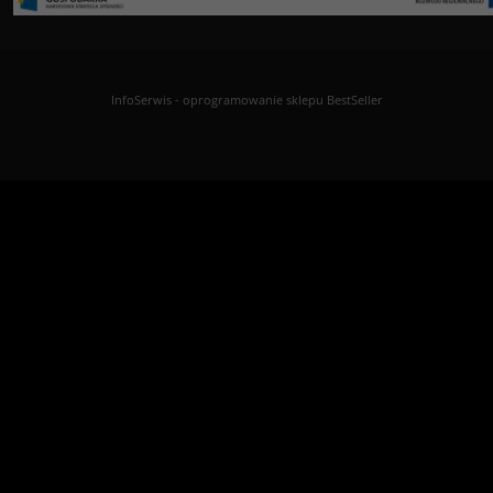
InfoSerwis
-
oprogramowanie sklepu BestSeller