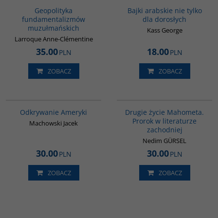
Geopolityka
Bajki arabskie nie tylko
fundamentalizmów
dla dorosłych
muzułmańskich
Kass George
Larroque Anne-Clémentine
35.00
18.00
PLN
PLN
ZOBACZ
ZOBACZ
00147G
G1027
Odkrywanie Ameryki
Drugie życie Mahometa.
Prorok w literaturze
Machowski Jacek
zachodniej
Nedim GÜRSEL
30.00
30.00
PLN
PLN
ZOBACZ
ZOBACZ