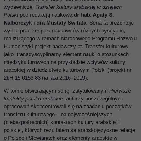
wydawniczej
Transfer kultury arabskiej w dziejach
Polski
pod redakcją naukową
dr hab. Agaty S.
Nalborczyk i dra Mustafy Switata
. Seria ta prezentuje
wyniki prac zespołu naukowców różnych dyscyplin,
realizującego w ramach Narodowego Programu Rozwoju
Humanistyki projekt badawczy pt. Transfer kulturowy
jako transdyscyplinarny element nauki o stosunkach
międzykulturowych na przykładzie wpływów kultury
arabskiej w dziedzictwie kulturowym Polski (projekt nr
2bH 15 0156 83 na lata 2016–2019).
W tomie otwierającym serię, zatytułowanym
Pierwsze
kontakty polsko-arabskie
, autorzy poszczególnych
opracowań skoncentrowali się na zbadaniu początków
transferu kulturowego – na najwcześniejszych
(niebezpośrednich) kontaktach kultury arabskiej i
polskiej, których rezultatem są arabskojęzyczne relacje
o Polsce i Słowianach oraz elementy arabskie w