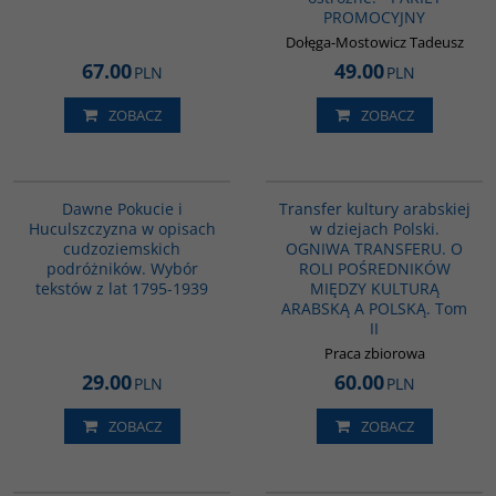
PROMOCYJNY
Dołęga-Mostowicz Tadeusz
67.00
49.00
PLN
PLN
ZOBACZ
ZOBACZ
G510
G1063
Dawne Pokucie i
Transfer kultury arabskiej
Huculszczyzna w opisach
w dziejach Polski.
cudzoziemskich
OGNIWA TRANSFERU. O
podróżników. Wybór
ROLI POŚREDNIKÓW
tekstów z lat 1795-1939
MIĘDZY KULTURĄ
ARABSKĄ A POLSKĄ. Tom
II
Praca zbiorowa
29.00
60.00
PLN
PLN
ZOBACZ
ZOBACZ
00172G
G538