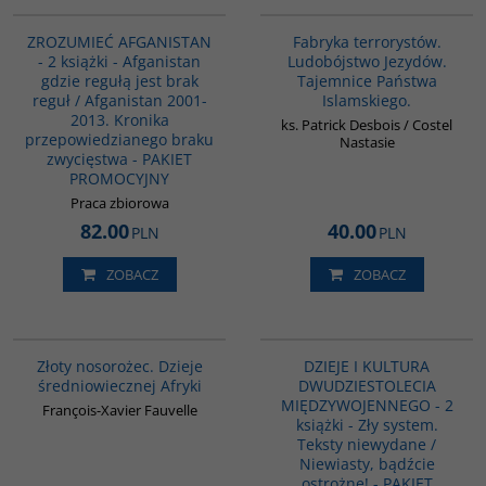
PAG1153
G1002
ZROZUMIEĆ AFGANISTAN
Fabryka terrorystów.
- 2 książki - Afganistan
Ludobójstwo Jezydów.
gdzie regułą jest brak
Tajemnice Państwa
reguł / Afganistan 2001-
Islamskiego.
2013. Kronika
ks. Patrick Desbois / Costel
przepowiedzianego braku
Nastasie
zwycięstwa - PAKIET
PROMOCYJNY
Praca zbiorowa
82.00
40.00
PLN
PLN
ZOBACZ
ZOBACZ
00310G
PAG1010
Złoty nosorożec. Dzieje
DZIEJE I KULTURA
średniowiecznej Afryki
DWUDZIESTOLECIA
MIĘDZYWOJENNEGO - 2
François-Xavier Fauvelle
książki - Zły system.
Teksty niewydane /
Niewiasty, bądźcie
ostrożne! - PAKIET