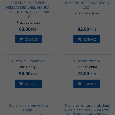
POLSKIEJ KULTURZE
W KONKURSIE ACADEMIA
NIEMATERIALNEJ: NAUKA,
2021
LITERATURA, JĘZYK. Tom
Zdanowski Jerzy
IV
Praca zbiorowa
60.00
82.00
PLN
PLN
ZOBACZ
ZOBACZ
G102
00305G
Historia Zimbabwe
Historia Izraela
Zins Henryk
Shapira Anita
90.00
73.00
PLN
PLN
ZOBACZ
ZOBACZ
00186G
G1047
Życie codzienne w Abu
Transfer kultury arabskiej
Dhabi
w dziejach Polski - WPŁYW
KULTURY ARABSKIEJ NA