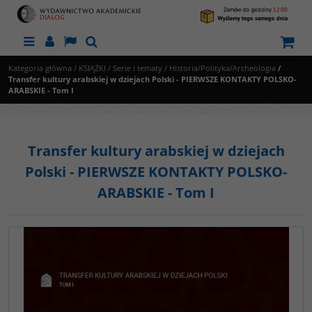
Menu
Panel
Lang
Szukaj
Kategoria główna
/
KSIĄŻKI
/
Serie i tematy
/
Historia/Polityka/Archeologia
/
Transfer kultury arabskiej w dziejach Polski - PIERWSZE KONTAKTY POLSKO-
ARABSKIE - Tom I
Transfer kultury arabskiej w dziejach
Polski - PIERWSZE KONTAKTY POLSKO-
ARABSKIE - Tom I