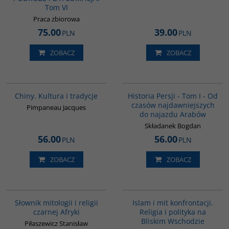
Tom VI
Praca zbiorowa
75.00
39.00
PLN
PLN
ZOBACZ
ZOBACZ
00258G
00041G
BESTSELLER
Chiny. Kultura i tradycje
Historia Persji - Tom I - Od
czasów najdawniejszych
Pimpaneau Jacques
do najazdu Arabów
Składanek Bogdan
56.00
56.00
PLN
PLN
ZOBACZ
ZOBACZ
G439
00194G
Słownik mitologii i religii
Islam i mit konfrontacji.
czarnej Afryki
Religia i polityka na
Bliskim Wschodzie
Piłaszewicz Stanisław