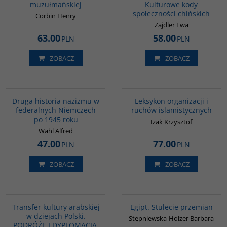
muzułmańskiej
Kulturowe kody
społeczności chińskich
Corbin Henry
Zajdler Ewa
63.00
58.00
PLN
PLN
ZOBACZ
ZOBACZ
G043
G587
Druga historia nazizmu w
Leksykon organizacji i
federalnych Niemczech
ruchów islamistycznych
po 1945 roku
Izak Krzysztof
Wahl Alfred
47.00
77.00
PLN
PLN
ZOBACZ
ZOBACZ
G1073
G055
Transfer kultury arabskiej
Egipt. Stulecie przemian
w dziejach Polski.
Stępniewska-Holzer Barbara
PODRÓŻE I DYPLOMACJA.