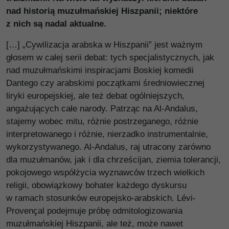
nad historią muzułmańskiej Hiszpanii; niektóre
z nich są nadal aktualne.
[…] „Cywilizacja arabska w Hiszpanii” jest ważnym
głosem w całej serii debat: tych specjalistycznych, jak
nad muzułmańskimi inspiracjami Boskiej komedii
Dantego czy arabskimi początkami średniowiecznej
liryki europejskiej, ale też debat ogólniejszych,
angażujących całe narody. Patrząc na Al-Andalus,
stajemy wobec mitu, różnie postrzeganego, różnie
interpretowanego i różnie, nierzadko instrumentalnie,
wykorzystywanego. Al-Andalus, raj utracony zarówno
dla muzułmanów, jak i dla chrześcijan, ziemia tolerancji,
pokojowego współżycia wyznawców trzech wielkich
religii, obowiązkowy bohater każdego dyskursu
w ramach stosunków europejsko-arabskich. Lévi-
Provençal podejmuje próbę odmitologizowania
muzułmańskiej Hiszpanii, ale też, może nawet