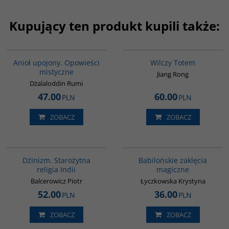
Kupujący ten produkt kupili także:
00137G
G1051
BESTSELLER
Anioł upojony. Opowieści
Wilczy Totem
mistyczne
Jiang Rong
Dżalaloddin Rumi
47.00
60.00
PLN
PLN
ZOBACZ
ZOBACZ
00179G
00125G
Dżinizm. Starożytna
Babilońskie zaklęcia
religia Indii
magiczne
Balcerowicz Piotr
Łyczkowska Krystyna
52.00
36.00
PLN
PLN
ZOBACZ
ZOBACZ