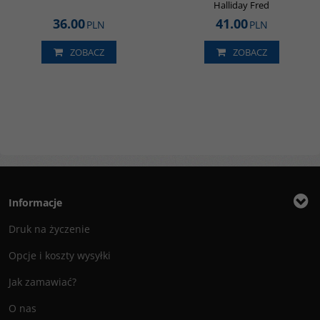
Halliday Fred
36.00
41.00
PLN
PLN
ZOBACZ
ZOBACZ
Informacje
Druk na życzenie
Opcje i koszty wysyłki
Jak zamawiać?
O nas