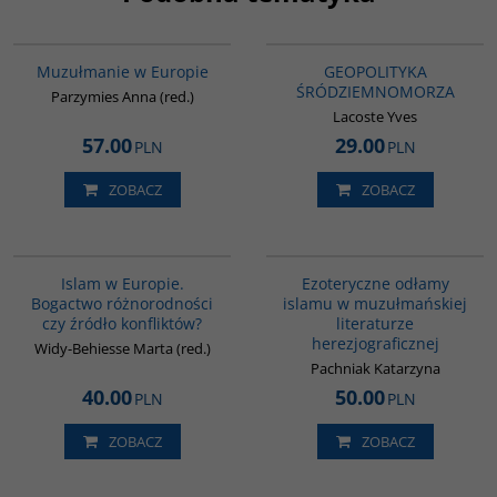
G521
G064
Muzułmanie w Europie
GEOPOLITYKA
ŚRÓDZIEMNOMORZA
Parzymies Anna (red.)
Lacoste Yves
57.00
29.00
PLN
PLN
ZOBACZ
ZOBACZ
G113
00058G
Islam w Europie.
Ezoteryczne odłamy
Bogactwo różnorodności
islamu w muzułmańskiej
czy źródło konfliktów?
literaturze
herezjograficznej
Widy-Behiesse Marta (red.)
Pachniak Katarzyna
40.00
50.00
PLN
PLN
ZOBACZ
ZOBACZ