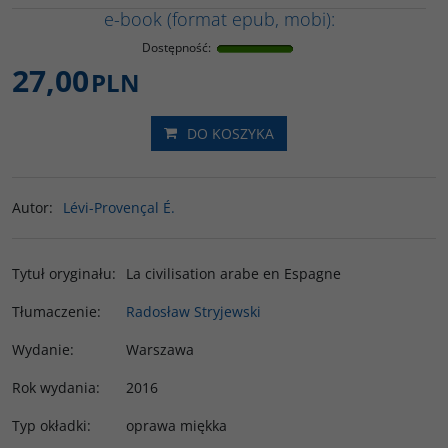
e-book (format epub, mobi):
Dostępność
:
27,00
PLN
DO KOSZYKA
Autor
:
Lévi-Provençal É.
Tytuł oryginału
:
La civilisation arabe en Espagne
Tłumaczenie
:
Radosław Stryjewski
Wydanie
:
Warszawa
Rok wydania
:
2016
Typ okładki
:
oprawa miękka