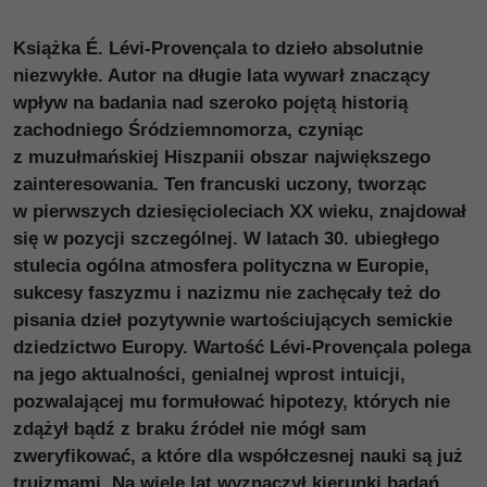
Książka É. Lévi-Provençala to dzieło absolutnie
niezwykłe. Autor na długie lata wywarł znaczący
wpływ na badania nad szeroko pojętą historią
zachodniego Śródziemnomorza, czyniąc
z muzułmańskiej Hiszpanii obszar największego
zainteresowania. Ten francuski uczony, tworząc
w pierwszych dziesięcioleciach XX wieku, znajdował
się w pozycji szczególnej. W latach 30. ubiegłego
stulecia ogólna atmosfera polityczna w Europie,
sukcesy faszyzmu i nazizmu nie zachęcały też do
pisania dzieł pozytywnie wartościujących semickie
dziedzictwo Europy. Wartość Lévi-Provençala polega
na jego aktualności, genialnej wprost intuicji,
pozwalającej mu formułować hipotezy, których nie
zdążył bądź z braku źródeł nie mógł sam
zweryfikować, a które dla współczesnej nauki są już
truizmami. Na wiele lat wyznaczył kierunki badań