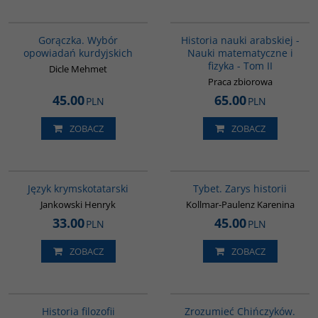
G1058
G093
Gorączka. Wybór
Historia nauki arabskiej -
opowiadań kurdyjskich
Nauki matematyczne i
fizyka - Tom II
Dicle Mehmet
Praca zbiorowa
45.00
65.00
PLN
PLN
ZOBACZ
ZOBACZ
G126
G307
Język krymskotatarski
Tybet. Zarys historii
Jankowski Henryk
Kollmar-Paulenz Karenina
33.00
45.00
PLN
PLN
ZOBACZ
ZOBACZ
G082
G351
Historia filozofii
Zrozumieć Chińczyków.