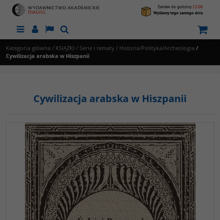
Menu
Panel
Lang
Szukaj
Kategoria główna
/
KSIĄŻKI
/
Serie i tematy
/
Historia/Polityka/Archeologia
/
Cywilizacja arabska w Hiszpanii
Cywilizacja arabska w Hiszpanii