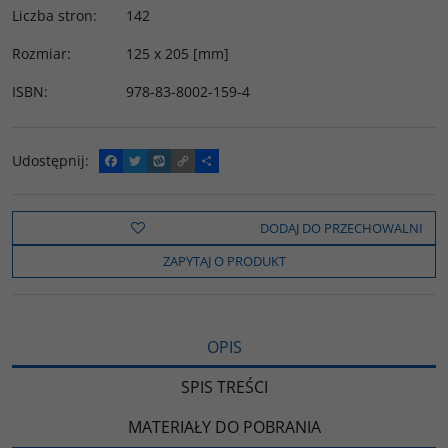
Liczba stron
:
142
Rozmiar
:
125 x 205 [mm]
ISBN
:
978-83-8002-159-4
Udostępnij
:
F
T
W
C
P
a
w
y
o
o
c
i
k
p
d
e
t
o
y
z
b
t
p
L
i
DODAJ DO PRZECHOWALNI
o
e
i
e
o
r
n
l
ZAPYTAJ O PRODUKT
k
k
s
i
ę
OPIS
SPIS TREŚCI
MATERIAŁY DO POBRANIA