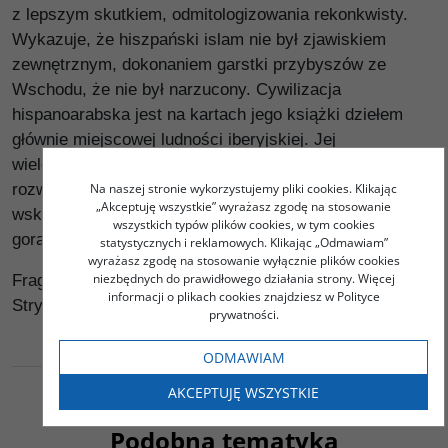
z lepszym skutkiem, odmitologizowania rekonkwisty.
Wykazuje, że hiszpański islam nie był zjawiskiem
zewnętrznym, dokonaniem garstki przybyszów ze
Wschodu, że nie był narzucony. Cywilizacja
hispanoarabska jest na kartach jego książki dziełem
głównie miejscowej ludności iberyjskiej. Jej
wielokulturowość, wielojęzyczność, wzmacniające
rozwój, a nie mu szkodzące, uznać można za
Na naszej stronie wykorzystujemy pliki cookies. Klikając
„Akceptuję wszystkie” wyrażasz zgodę na stosowanie
wskazówkę dla trawionego tożsamościowymi
wszystkich typów plików cookies, w tym cookies
gorączkami współczesnego świata.
statystycznych i reklamowych. Klikając „Odmawiam”
wyrażasz zgodę na stosowanie wyłącznie plików cookies
niezbędnych do prawidłowego działania strony. Więcej
Fragment „Słowa od Tłumacza” autorstwa Radosława
informacji o plikach cookies znajdziesz w Polityce
Stryjewskiego
prywatności.
ODMAWIAM
AKCEPTUJĘ WSZYSTKIE
Podobna tematyka