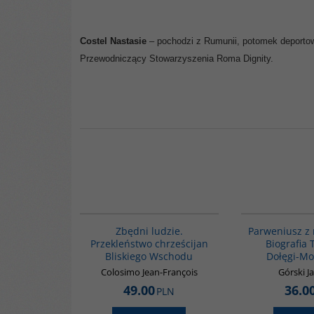
Costel Nastasie
– pochodzi z Rumunii, potomek deporto
Przewodniczący Stowarzyszenia Roma Dignity.
00292G
Zbędni ludzie.
Parweniusz z
Przekleństwo chrześcijan
Biografia
Bliskiego Wschodu
Dołęgi-Mo
Colosimo Jean-François
Górski J
49.00
36.0
PLN