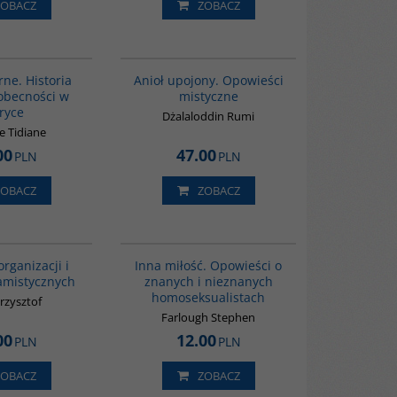
ZOBACZ
ZOBACZ
00253G
00137G
BESTSELLER
rne. Historia
Anioł upojony. Opowieści
 obecności w
mistyczne
ryce
Dżalaloddin Rumi
e Tidiane
00
47.00
PLN
PLN
ZOBACZ
ZOBACZ
G587
G110
rganizacji i
Inna miłość. Opowieści o
amistycznych
znanych i nieznanych
homoseksualistach
rzysztof
Farlough Stephen
00
12.00
PLN
PLN
ZOBACZ
ZOBACZ