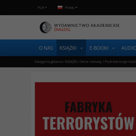
PLN
Polski
O NAS
KSIĄŻKI
E-BOOKI
AUDI
Kategoria główna
/
KSIĄŻKI
/
Serie i tematy
/
Podróże-kraje-ludz