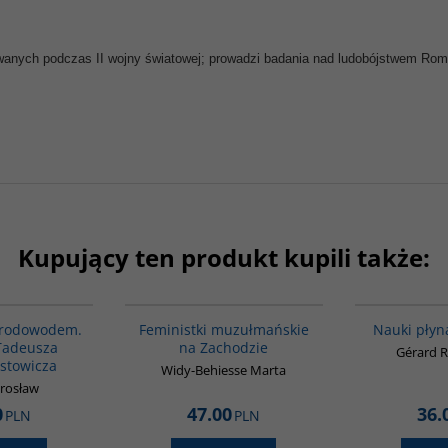
wanych podczas II wojny światowej; prowadzi badania nad ludobójstwem Ro
Kupujący ten produkt kupili także:
G1189
G1148
 rodowodem.
Feministki muzułmańskie
Nauki płyn
 Tadeusza
na Zachodzie
Gérard R
stowicza
Widy-Behiesse Marta
arosław
0
47.00
36.
PLN
PLN