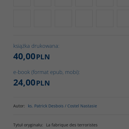
książka drukowana:
40,00
PLN
e-book (format epub, mobi):
24,00
PLN
Autor
:
ks. Patrick Desbois / Costel Nastasie
Tytuł oryginału
:
La fabrique des terroristes