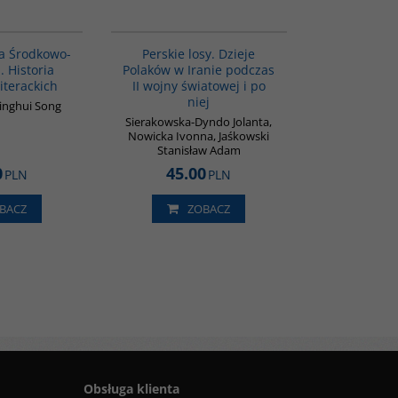
G1055
G1202
BESTSELLER
pa Środkowo-
Perskie losy. Dzieje
 Historia
Polaków w Iranie podczas
iterackich
II wojny światowej i po
niej
Binghui Song
Sierakowska-Dyndo Jolanta,
Nowicka Ivonna, Jaśkowski
Stanisław Adam
0
45.00
PLN
PLN
BACZ
ZOBACZ
Obsługa klienta