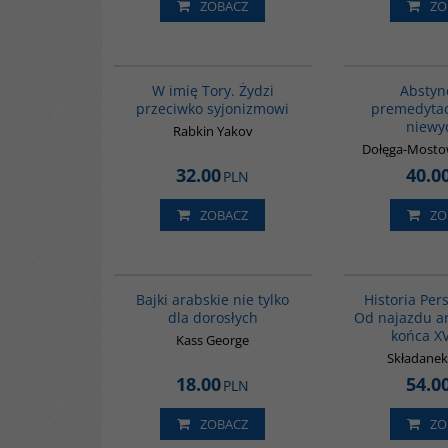
ZOBACZ
ZO
G315
W imię Tory. Żydzi
Abstyn
przeciwko syjonizmowi
premedytac
niewy
Rabkin Yakov
Dołęga-Mosto
32.00
40.0
PLN
ZOBACZ
ZO
G538
Bajki arabskie nie tylko
Historia Pers
dla dorosłych
Od najazdu a
końca X
Kass George
Składane
18.00
54.0
PLN
ZOBACZ
ZO