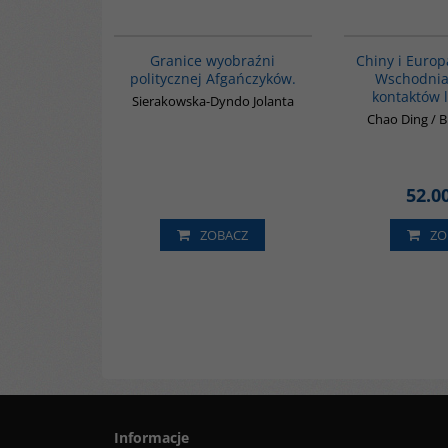
G074
Granice wyobraźni
Chiny i Euro
politycznej Afgańczyków.
Wschodnia.
kontaktów l
Sierakowska-Dyndo Jolanta
Chao Ding / 
52.0
ZOBACZ
ZO
Informacje