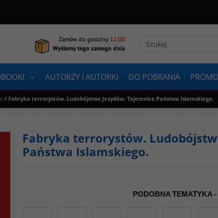
OBOOKI
AUTORZY I AUTORKI
DO POBRANIA
PROMO
ie
/
Fabryka terrorystów. Ludobójstwo Jezydów. Tajemnice Państwa Islamskiego.
Fabryka terrorystów. Ludobójstw
Państwa Islamskiego.
PODOBNA TEMATYKA -