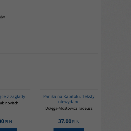
mów.
G1005
G1028
ące z zagłady
Panika na Kapitolu. Teksty
niewydane
abinovitch
Dołęga-Mostowicz Tadeusz
00
37.00
PLN
PLN