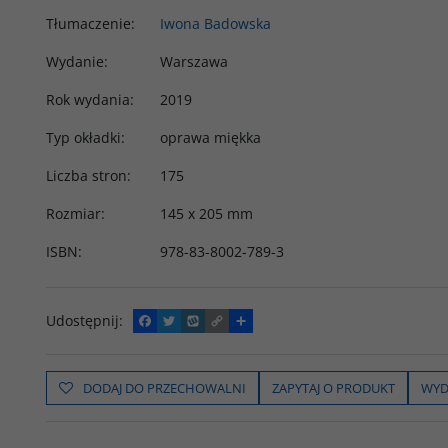
Tłumaczenie
:
Iwona Badowska
Wydanie
:
Warszawa
Rok wydania
:
2019
Typ okładki
:
oprawa miękka
Liczba stron
:
175
Rozmiar
:
145 x 205 mm
ISBN
:
978-83-8002-789-3
Udostępnij
:
F
T
W
C
P
a
w
y
o
o
c
i
k
p
d
e
t
o
y
z
b
t
p
L
i
DODAJ DO PRZECHOWALNI
ZAPYTAJ O PRODUKT
WYD
o
e
i
e
o
r
n
l
k
k
s