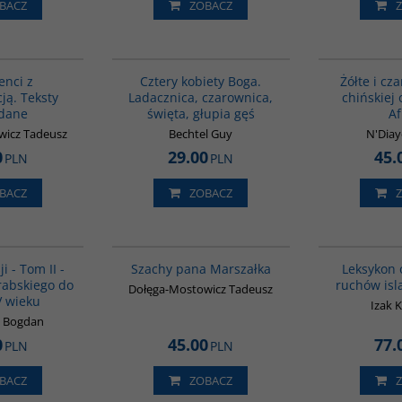
BACZ
ZOBACZ
G1024
G402
enci z
Cztery kobiety Boga.
Żółte i cza
ją. Teksty
Ladacznica, czarownica,
chińskiej
dane
święta, głupia gęś
Af
wicz Tadeusz
Bechtel Guy
N'Diay
0
29.00
45.
PLN
PLN
BACZ
ZOBACZ
00044G
G1204
ji - Tom II -
Szachy pana Marszałka
Leksykon o
rabskiego do
ruchów isl
Dołęga-Mostowicz Tadeusz
V wieku
Izak K
k Bogdan
0
45.00
77.
PLN
PLN
BACZ
ZOBACZ