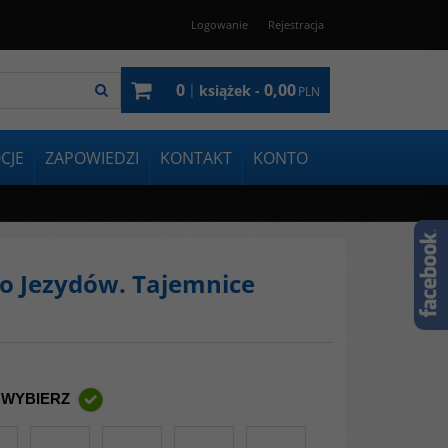
Logowanie
Rejestracja
0
0,00
|
książek -
PLN
CJE
ZAPOWIEDZI
KONTAKT
KONTO
o Jezydów. Tajemnice
 WYBIERZ