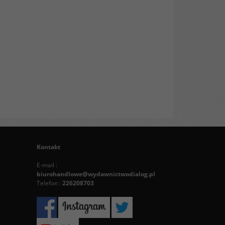
Kontakt
E-mail :
biurohandlowe@wydawnictwodialog.pl
Telefon :
226208703