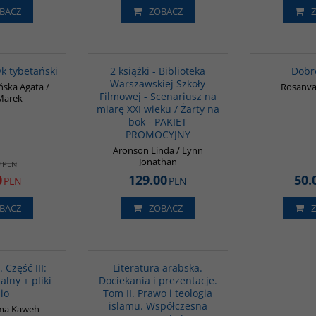
BACZ
ZOBACZ
00600G
PAG1013
PROMOCJA
yk tybetański
2 książki - Biblioteka
Dobr
Warszawskiej Szkoły
ńska Agata /
Rosanval
Filmowej - Scenariusz na
Marek
miarę XXI wieku / Żarty na
bok - PAKIET
PROMOCYJNY
Aronson Linda / Lynn
Jonathan
0
PLN
0
129.00
50.
PLN
PLN
BACZ
ZOBACZ
G131
G169
. Część III:
Literatura arabska.
alny + pliki
Dociekania i prezentacje.
io
Tom II. Prawo i teologia
islamu. Współczesna
ma Kaweh