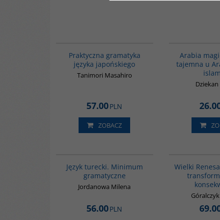
G246
Praktyczna gramatyka
Arabia magi
języka japońskiego
tajemna u A
isla
Tanimori Masahiro
Dziekan
57.00
26.0
PLN
ZOBACZ
ZO
GI360
Język turecki. Minimum
Wielki Renesa
gramatyczne
transforma
konsek
Jordanowa Milena
Góralczy
56.00
69.0
PLN