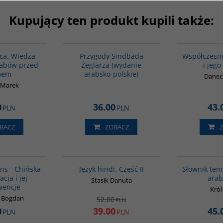
Kupujący ten produkt kupili także:
00071G
G365
BESTSELLER
ca. Wiedza
Przygody Sindbada
Współczesny
rabów przed
Żeglarza (wydanie
i jego
mem
arabsko-polskie)
Daneck
 Marek
0
36.00
43.
PLN
PLN
BACZ
ZOBACZ
00307G
G123
BESTSELLER
PROMOCJA
ns - Chińska
Język hindi. Część II
Słownik tem
cja i jej
arab
Stasik Danuta
wencje
Król
k Bogdan
52.00
PLN
0
39.00
45.
PLN
PLN