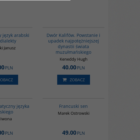
G333
00173G
BESTSELLER
 język arabski
Dwór Kalifów. Powstanie i
 dialekty
upadek najpotężniejszej
dynastii świata
i Janusz
muzułmańskiego
Keneddy Hugh
00
40.00
PLN
PLN
ZOBACZ
ZOBACZ
00274G
G1003
atyczny języka
Francuski sen
skiego
Marek Ostrowski
 Iwona
00
49.00
PLN
PLN