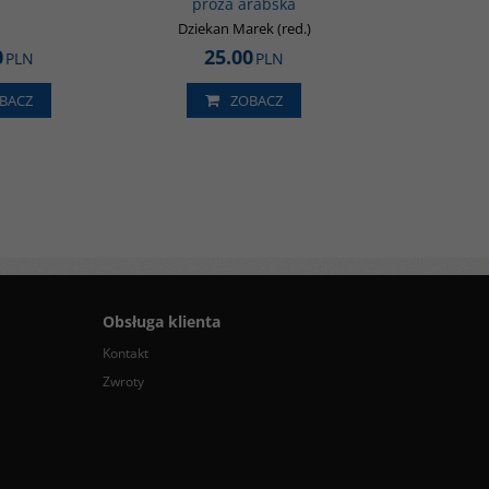
proza arabska
Dziekan Marek (red.)
0
25.00
PLN
PLN
BACZ
ZOBACZ
Obsługa klienta
Kontakt
Zwroty