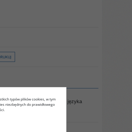
RUKUJ
stkich typów plików cookies, w tym
stawowe informacje o dziejach języka
kies niezbędnych do prawidłowego
ci.