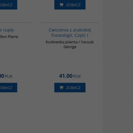
ZOBACZ
ZOBACZ
G654
G037
BESTSELLER
e rządy
Ćwiczenia z arabskiej
frazeologii. Część I
lon Pierre
Kozłowska Jolanta / Yacoub
George
00
41.00
PLN
PLN
ZOBACZ
ZOBACZ