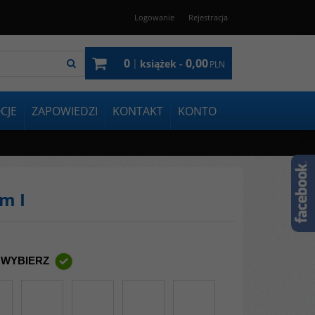
Logowanie
Rejestracja
0
0,00
|
książek -
PLN
CJE
ZAPOWIEDZI
KONTAKT
KONTO
m I
 WYBIERZ