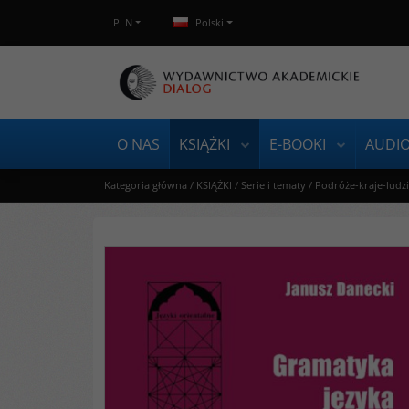
PLN
Polski
O NAS
KSIĄŻKI
E-BOOKI
AUDI
Kategoria główna
/
KSIĄŻKI
/
Serie i tematy
/
Podróże-kraje-ludz