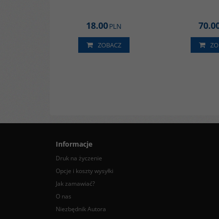
18.00
70.0
PLN
ZOBACZ
ZO
Informacje
Druk na życzenie
Opcje i koszty wysyłki
Jak zamawiać?
O nas
Niezbędnik Autora