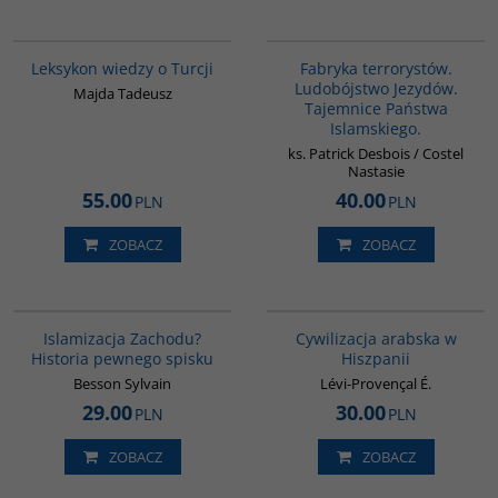
00038G
G1002
Leksykon wiedzy o Turcji
Fabryka terrorystów.
Ludobójstwo Jezydów.
Majda Tadeusz
Tajemnice Państwa
Islamskiego.
ks. Patrick Desbois / Costel
Nastasie
55.00
40.00
PLN
PLN
ZOBACZ
ZOBACZ
G114
00020G
Islamizacja Zachodu?
Cywilizacja arabska w
Historia pewnego spisku
Hiszpanii
Besson Sylvain
Lévi-Provençal É.
29.00
30.00
PLN
PLN
ZOBACZ
ZOBACZ