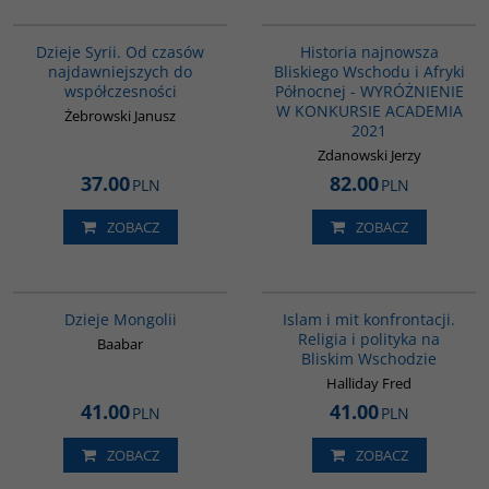
00101G
G1039
BESTSELLER
Dzieje Syrii. Od czasów
Historia najnowsza
najdawniejszych do
Bliskiego Wschodu i Afryki
współczesności
Północnej - WYRÓŻNIENIE
W KONKURSIE ACADEMIA
Żebrowski Janusz
2021
Zdanowski Jerzy
37.00
82.00
PLN
PLN
ZOBACZ
ZOBACZ
G049
00194G
Dzieje Mongolii
Islam i mit konfrontacji.
Religia i polityka na
Baabar
Bliskim Wschodzie
Halliday Fred
41.00
41.00
PLN
PLN
ZOBACZ
ZOBACZ