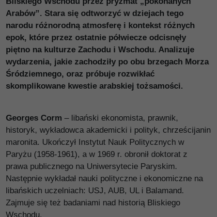
Bliskiego Wschodu przez pryzmat „pokonanych
Arabów”. Stara się odtworzyć w dziejach tego
narodu różnorodną atmosferę i kontekst różnych
epok, które przez ostatnie półwiecze odcisnęły
piętno na kulturze Zachodu i Wschodu. Analizuje
wydarzenia, jakie zachodziły po obu brzegach Morza
Śródziemnego, oraz próbuje rozwikłać
skomplikowane kwestie arabskiej tożsamości.
Georges Corm
– libański ekonomista, prawnik,
historyk, wykładowca akademicki i polityk, chrześcijanin
maronita. Ukończył Instytut Nauk Politycznych w
Paryżu (1958-1961), a w 1969 r. obronił doktorat z
prawa publicznego na Uniwersytecie Paryskim.
Następnie wykładał nauki polityczne i ekonomiczne na
libańskich uczelniach: USJ, AUB, UL i Balamand.
Zajmuje się też badaniami nad historią Bliskiego
Wschodu.