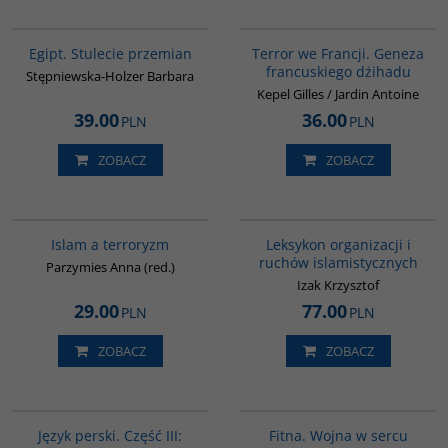
G055
00298G
Egipt. Stulecie przemian
Terror we Francji. Geneza
francuskiego dżihadu
Stępniewska-Holzer Barbara
Kepel Gilles / Jardin Antoine
39.00
36.00
PLN
PLN
ZOBACZ
ZOBACZ
00025G
G587
Islam a terroryzm
Leksykon organizacji i
ruchów islamistycznych
Parzymies Anna (red.)
Izak Krzysztof
29.00
77.00
PLN
PLN
ZOBACZ
ZOBACZ
G131
G059
Język perski. Część III:
Fitna. Wojna w sercu