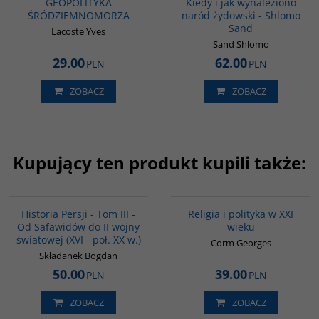
GEOPOLITYKA
Kiedy i jak wynaleziono
ŚRÓDZIEMNOMORZA
naród żydowski - Shlomo
Sand
Lacoste Yves
Sand Shlomo
29.00
62.00
PLN
PLN
ZOBACZ
ZOBACZ
Kupujący ten produkt kupili także:
00045G
00104G
BESTSELLER
Historia Persji - Tom III -
Religia i polityka w XXI
Od Safawidów do II wojny
wieku
światowej (XVI - poł. XX w.)
Corm Georges
Składanek Bogdan
50.00
39.00
PLN
PLN
ZOBACZ
ZOBACZ