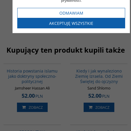
prywatności.
Niedziela Szymon
45.00
PLN
ODMAWIAM
ZOBACZ
AKCEPTUJĘ WSZYSTKIE
Kupujący ten produkt kupili także
00043G
00086G
Historia powstania islamu
Kiedy i jak wynaleziono
jako doktryny społeczno-
Ziemię Izraela. Od Ziemi
politycznej
Świętej do ojczyzny
Jamsheer Hassan Ali
Sand Shlomo
52.00
52.00
PLN
PLN
ZOBACZ
ZOBACZ
G064
00001G