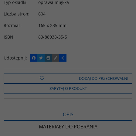
Typ okładki
:
oprawa miękka
Liczba stron
:
604
Rozmiar
:
165 x 235 mm
ISBN
:
83-88938-35-5
Udostępnij
:
F
T
W
C
P
a
w
y
o
o
c
i
k
p
d
e
t
o
y
z
b
t
p
L
i
DODAJ DO PRZECHOWALNI
o
e
i
e
o
r
n
l
ZAPYTAJ O PRODUKT
k
k
s
i
ę
OPIS
MATERIAŁY DO POBRANIA