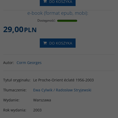
DO KOSZYKA
e-book (format epub, mobi):
Dostępność
:
29,00
PLN
DO KOSZYKA
Autor
:
Corm Georges
Tytuł oryginału
:
Le Proche-Orient éclaté 1956-2003
Tłumaczenie
:
Ewa Cylwik / Radosław Stryjewski
Wydanie
:
Warszawa
Rok wydania
:
2003