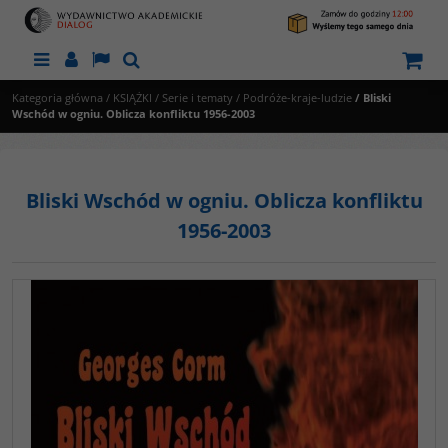
Menu
Panel
Lang
Szukaj
Kategoria główna
/
KSIĄŻKI
/
Serie i tematy
/
Podróże-kraje-ludzie
/
Bliski
Wschód w ogniu. Oblicza konfliktu 1956-2003
Bliski Wschód w ogniu. Oblicza konfliktu
1956-2003