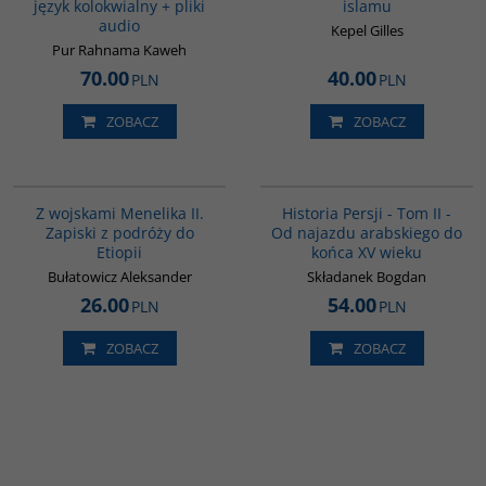
język kolokwialny + pliki
islamu
audio
Kepel Gilles
Pur Rahnama Kaweh
70.00
40.00
PLN
PLN
ZOBACZ
ZOBACZ
G341
00044G
Z wojskami Menelika II.
Historia Persji - Tom II -
Zapiski z podróży do
Od najazdu arabskiego do
Etiopii
końca XV wieku
Bułatowicz Aleksander
Składanek Bogdan
26.00
54.00
PLN
PLN
ZOBACZ
ZOBACZ