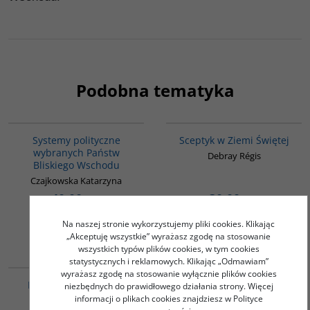
Podobna tematyka
00008G
G264
Systemy polityczne
Sceptyk w Ziemi Świętej
wybranych Państw
Debray Régis
Bliskiego Wschodu
Czajkowska Katarzyna
40.00
30.00
PLN
PLN
Na naszej stronie wykorzystujemy pliki cookies. Klikając
ZOBACZ
ZOBACZ
„Akceptuję wszystkie” wyrażasz zgodę na stosowanie
wszystkich typów plików cookies, w tym cookies
00023G
statystycznych i reklamowych. Klikając „Odmawiam”
wyrażasz zgodę na stosowanie wyłącznie plików cookies
Konflikty i napięcia w
niezbędnych do prawidłowego działania strony. Więcej
świecie arabskim
informacji o plikach cookies znajdziesz w Polityce