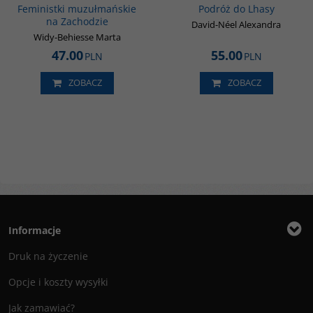
Feministki muzułmańskie
Podróż do Lhasy
na Zachodzie
David-Néel Alexandra
Widy-Behiesse Marta
47.00
55.00
PLN
PLN
ZOBACZ
ZOBACZ
Informacje
Druk na życzenie
Opcje i koszty wysyłki
Jak zamawiać?