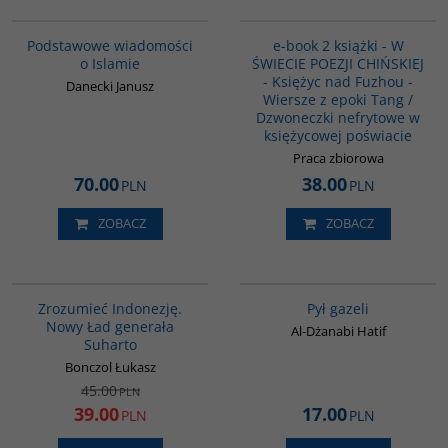
00035G
PAG1044
Podstawowe wiadomości
e-book 2 książki - W
o Islamie
ŚWIECIE POEZJI CHIŃSKIEJ
- Księżyc nad Fuzhou -
Danecki Janusz
Wiersze z epoki Tang /
Dzwoneczki nefrytowe w
księżycowej poświacie
Praca zbiorowa
70.00
38.00
PLN
PLN
ZOBACZ
ZOBACZ
00004G
00248G
PROMOCJA
Zrozumieć Indonezję.
Pył gazeli
Nowy Ład generała
Al-Dżanabi Hatif
Suharto
Bonczol Łukasz
45.00
PLN
39.00
17.00
PLN
PLN