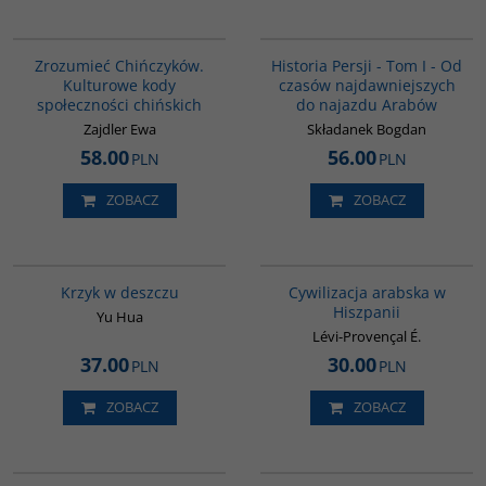
G351
00041G
BESTSELLER
Zrozumieć Chińczyków.
Historia Persji - Tom I - Od
Kulturowe kody
czasów najdawniejszych
społeczności chińskich
do najazdu Arabów
Zajdler Ewa
Składanek Bogdan
58.00
56.00
PLN
PLN
ZOBACZ
ZOBACZ
G1061
00020G
Krzyk w deszczu
Cywilizacja arabska w
Hiszpanii
Yu Hua
Lévi-Provençal É.
37.00
30.00
PLN
PLN
ZOBACZ
ZOBACZ
G1148
G228
BESTSELLER