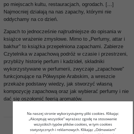
po miejscach kultu, restauracjach, ogrodach. […]
Najmocniej działają na nas zapachy, którymi nie
oddychamy na co dzień.
Zapach to jednocześnie najtrudniejsze do opisania w
książce wrażenie zmysłowe. Mimo to „Perfumy, attar i
bakhur” to książka przepełniona zapachami. Zabierze
Czytelnika w zapachową podróż w czasie i przestrzeni,
przybliży historię perfum i kadzideł, składniki
wykorzystywane w perfumerii, zwyczaje „zapachowe”
funkcjonujące na Półwyspie Arabskim, a wreszcie
przekaże podstawy wiedzy, jak stworzyć własną
kompozycję zapachową oraz jak wybierać perfumy i nie
dać się oszołomić feerią aromatów.
Na naszej stronie wykorzystujemy pliki cookies. Klikając
„Akceptuję wszystkie” wyrażasz zgodę na stosowanie
wszystkich typów plików cookies, w tym cookies
statystycznych i reklamowych. Klikając „Odmawiam”