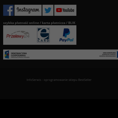
szybka płatność online / karta płatnicza / BLIK
InfoSerwis
-
oprogramowanie sklepu BestSeller