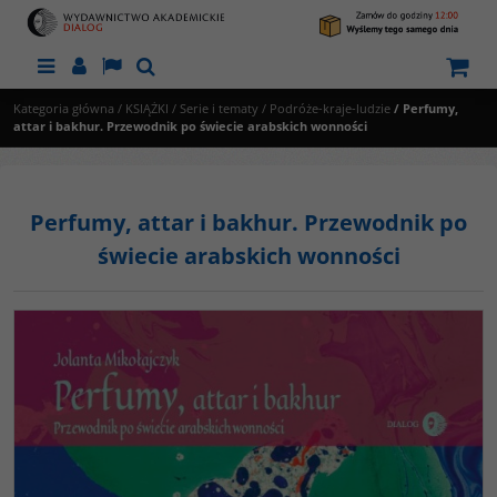
Menu
Panel
Lang
Szukaj
Kategoria główna
/
KSIĄŻKI
/
Serie i tematy
/
Podróże-kraje-ludzie
/
Perfumy,
attar i bakhur. Przewodnik po świecie arabskich wonności
Perfumy, attar i bakhur. Przewodnik po
świecie arabskich wonności