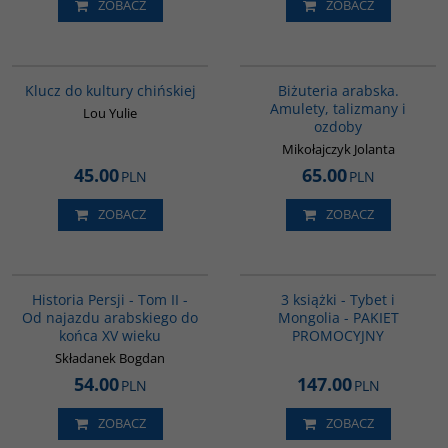
ZOBACZ
ZOBACZ
G1172
G1194
BESTSELLER
BESTSELLER
Klucz do kultury chińskiej
Biżuteria arabska.
Amulety, talizmany i
Lou Yulie
ozdoby
Mikołajczyk Jolanta
45.00
65.00
PLN
PLN
ZOBACZ
ZOBACZ
00044G
GPA15
Historia Persji - Tom II -
3 książki - Tybet i
Od najazdu arabskiego do
Mongolia - PAKIET
końca XV wieku
PROMOCYJNY
Składanek Bogdan
54.00
147.00
PLN
PLN
ZOBACZ
ZOBACZ