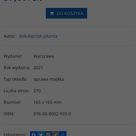
DO KOSZYKA
Autor
:
Mikołajczyk Jolanta
Wydanie
:
Warszawa
Rok wydania
:
2021
Typ okładki
:
oprawa miękka
Liczba stron
:
270
Rozmiar
:
165 x 165 mm
ISBN
:
978-83-8002-933-0
Udostępnij
:
F
T
W
C
P