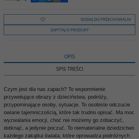
a
w
y
o
o
c
i
k
p
d
e
t
o
y
z
b
t
p
L
i
DODAJ DO PRZECHOWALNI
o
e
i
e
o
r
n
l
ZAPYTAJ O PRODUKT
k
k
s
i
ę
OPIS
SPIS TREŚCI
Czym jest dla nas zapach? To wspomnienie
przywołujące obrazy z dzieciństwa, podróży,
przypominające osoby, sytuacje. To osobiste odczucie
owiane tajemniczością, które tak trudno opisać. Ma moc
wyzwalania emocji, choć nie możemy go zobaczyć,
dotknąć, a jedynie poczuć. To niematerialne dziedzictwo
każdego zakątka świata, które oprowadza podróżnych