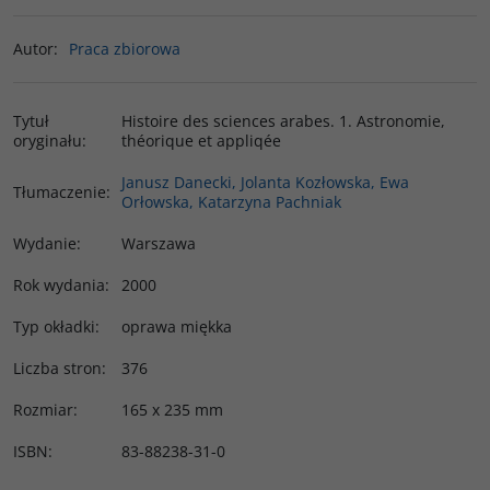
Autor
:
Praca zbiorowa
Tytuł
Histoire des sciences arabes. 1. Astronomie,
oryginału
:
théorique et appliqée
Janusz Danecki, Jolanta Kozłowska, Ewa
Tłumaczenie
:
Orłowska, Katarzyna Pachniak
Wydanie
:
Warszawa
Rok wydania
:
2000
Typ okładki
:
oprawa miękka
Liczba stron
:
376
Rozmiar
:
165 x 235 mm
ISBN
:
83-88238-31-0