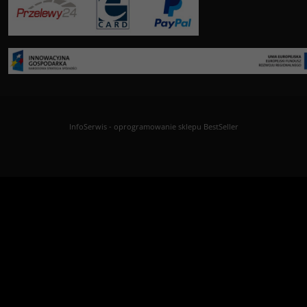
InfoSerwis
-
oprogramowanie sklepu BestSeller