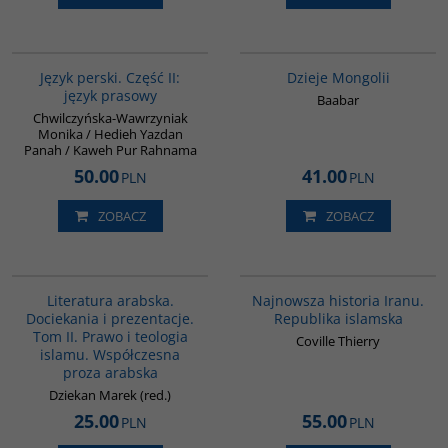
G888
G049
Język perski. Część II:
Dzieje Mongolii
język prasowy
Baabar
Chwilczyńska-Wawrzyniak
Monika / Hedieh Yazdan
Panah / Kaweh Pur Rahnama
50.00
41.00
PLN
PLN
ZOBACZ
ZOBACZ
G169
00114G
Literatura arabska.
Najnowsza historia Iranu.
Dociekania i prezentacje.
Republika islamska
Tom II. Prawo i teologia
Coville Thierry
islamu. Współczesna
proza arabska
Dziekan Marek (red.)
25.00
55.00
PLN
PLN