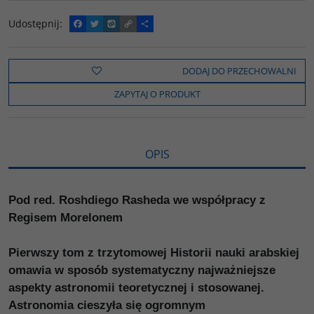
Udostępnij
:
F
T
W
C
P
a
w
y
o
o
c
i
k
p
d
e
t
o
y
z
b
t
p
L
i
DODAJ DO PRZECHOWALNI
o
e
i
e
o
r
n
l
ZAPYTAJ O PRODUKT
k
k
s
i
ę
OPIS
Pod red. Roshdiego Rasheda we współpracy z
Regisem Morelonem
Pierwszy tom z trzytomowej Historii nauki arabskiej
omawia w sposób systematyczny najważniejsze
aspekty astronomii teoretycznej i stosowanej.
Astronomia cieszyła się ogromnym