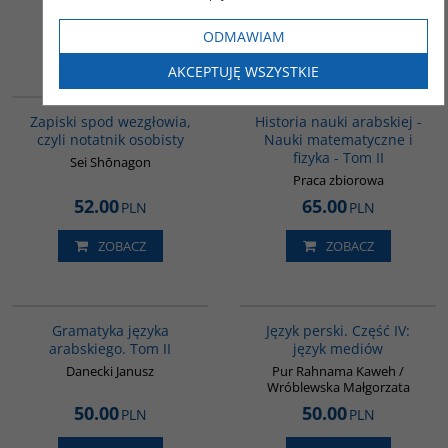
ODMAWIAM
ZOBACZ
ZOBACZ
AKCEPTUJĘ WSZYSTKIE
00009G
G093
Zapiski spod wezgłowia,
Historia nauki arabskiej -
czyli notatnik osobisty
Nauki matematyczne i
fizyka - Tom II
Sei Shōnagon
Praca zbiorowa
52.00
65.00
PLN
PLN
ZOBACZ
ZOBACZ
G071
G132
Gramatyka języka
Język perski. Część IV:
arabskiego. Tom II
język mediów
Danecki Janusz
Pur Rahnama Kaweh /
Wróblewska Małgorzata
50.00
50.00
PLN
PLN