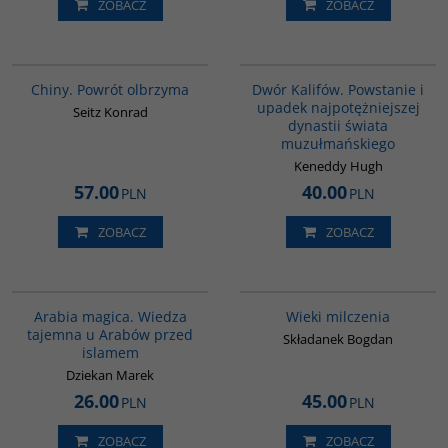
ZOBACZ
ZOBACZ
G027
00173G
BESTSELLER
Chiny. Powrót olbrzyma
Dwór Kalifów. Powstanie i
upadek najpotężniejszej
Seitz Konrad
dynastii świata
muzułmańskiego
Keneddy Hugh
57.00
40.00
PLN
PLN
ZOBACZ
ZOBACZ
00071G
00162G
Arabia magica. Wiedza
Wieki milczenia
tajemna u Arabów przed
Składanek Bogdan
islamem
Dziekan Marek
26.00
45.00
PLN
PLN
ZOBACZ
ZOBACZ