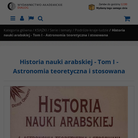
Menu
Panel
Lang
Szukaj
Kategoria główna
/
KSIĄŻKI
/
Serie i tematy
/
Podróże-kraje-ludzie
/
Historia
nauki arabskiej - Tom I - Astronomia teoretyczna i stosowana
Historia nauki arabskiej - Tom I -
Astronomia teoretyczna i stosowana