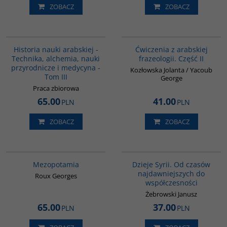
ZOBACZ
ZOBACZ
G094
G038
Historia nauki arabskiej -
Ćwiczenia z arabskiej
Technika, alchemia, nauki
frazeologii. Część II
przyrodnicze i medycyna -
Kozłowska Jolanta / Yacoub
Tom III
George
Praca zbiorowa
65.00
41.00
PLN
PLN
ZOBACZ
ZOBACZ
G181
00101G
BESTSELLER
Mezopotamia
Dzieje Syrii. Od czasów
najdawniejszych do
Roux Georges
współczesności
Żebrowski Janusz
65.00
37.00
PLN
PLN