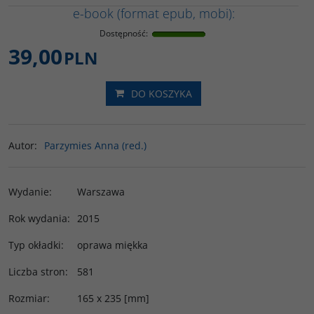
e-book (format epub, mobi):
Dostępność
:
39,00
PLN
DO KOSZYKA
Autor
:
Parzymies Anna (red.)
Wydanie
:
Warszawa
Rok wydania
:
2015
Typ okładki
:
oprawa miękka
Liczba stron
:
581
Rozmiar
:
165 x 235 [mm]