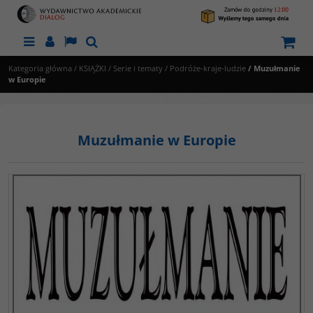
Menu
Panel
Lang
Szukaj
Kategoria główna
/
KSIĄŻKI
/
Serie i tematy
/
Podróże-kraje-ludzie
/
Muzułmanie
w Europie
Muzułmanie w Europie