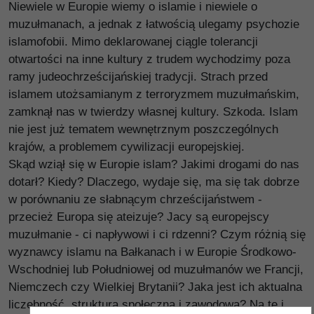
Niewiele w Europie wiemy o islamie i niewiele o
muzułmanach, a jednak z łatwością ulegamy psychozie
islamofobii. Mimo deklarowanej ciągle tolerancji
otwartości na inne kultury z trudem wychodzimy poza
ramy judeochrześcijańskiej tradycji. Strach przed
islamem utożsamianym z terroryzmem muzułmańskim,
zamknął nas w twierdzy własnej kultury. Szkoda. Islam
nie jest już tematem wewnętrznym poszczególnych
krajów, a problemem cywilizacji europejskiej.
Skąd wziął się w Europie islam? Jakimi drogami do nas
dotarł? Kiedy? Dlaczego, wydaje się, ma się tak dobrze
w porównaniu ze słabnącym chrześcijaństwem -
przecież Europa się ateizuje? Jacy są europejscy
muzułmanie - ci napływowi i ci rdzenni? Czym różnią się
wyznawcy islamu na Bałkanach i w Europie Środkowo-
Wschodniej lub Południowej od muzułmanów we Francji,
Niemczech czy Wielkiej Brytanii? Jaka jest ich aktualna
liczebność, struktura społeczna i zawodowa? Na te i