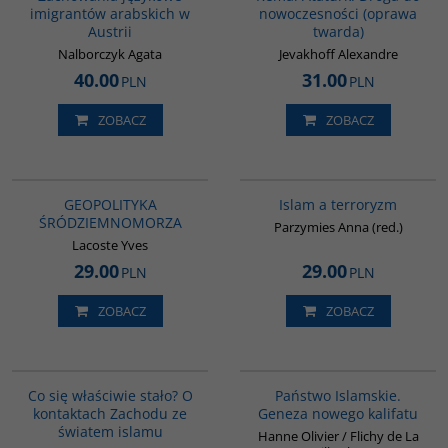
imigrantów arabskich w
nowoczesności (oprawa
Austrii
twarda)
Nalborczyk Agata
Jevakhoff Alexandre
40.00
31.00
PLN
PLN
ZOBACZ
ZOBACZ
G064
00025G
GEOPOLITYKA
Islam a terroryzm
ŚRÓDZIEMNOMORZA
Parzymies Anna (red.)
Lacoste Yves
29.00
29.00
PLN
PLN
ZOBACZ
ZOBACZ
G389
G576
Co się właściwie stało? O
Państwo Islamskie.
kontaktach Zachodu ze
Geneza nowego kalifatu
światem islamu
Hanne Olivier / Flichy de La