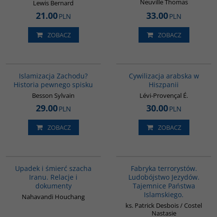
Neuville Thomas
Lewis Bernard
21.00
33.00
PLN
PLN
ZOBACZ
ZOBACZ
G114
00020G
Islamizacja Zachodu?
Cywilizacja arabska w
Historia pewnego spisku
Hiszpanii
Besson Sylvain
Lévi-Provençal É.
29.00
30.00
PLN
PLN
ZOBACZ
ZOBACZ
G314
G1002
Upadek i śmierć szacha
Fabryka terrorystów.
Iranu. Relacje i
Ludobójstwo Jezydów.
dokumenty
Tajemnice Państwa
Islamskiego.
Nahavandi Houchang
ks. Patrick Desbois / Costel
Nastasie