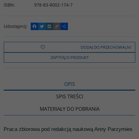
ISBN
:
978-83-8002-174-7
Udostępnij
:
F
T
W
C
P
a
w
y
o
o
c
i
k
p
d
e
t
o
y
z
b
t
p
L
i
DODAJ DO PRZECHOWALNI
o
e
i
e
o
r
n
l
ZAPYTAJ O PRODUKT
k
k
s
i
ę
OPIS
SPIS TREŚCI
MATERIAŁY DO POBRANIA
Praca zbiorowa pod redakcją naukową Anny Parzymies