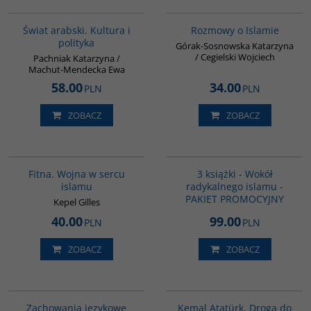
00021G
G595
Świat arabski. Kultura i
Rozmowy o Islamie
polityka
Górak-Sosnowska Katarzyna
/ Cegielski Wojciech
Pachniak Katarzyna /
Machut-Mendecka Ewa
58.00
34.00
PLN
PLN
ZOBACZ
ZOBACZ
G059
GPA28
Fitna. Wojna w sercu
3 książki - Wokół
islamu
radykalnego islamu -
PAKIET PROMOCYJNY
Kepel Gilles
40.00
99.00
PLN
PLN
ZOBACZ
ZOBACZ
G342
00226G
Zachowania językowe
Kemal Atatürk. Droga do