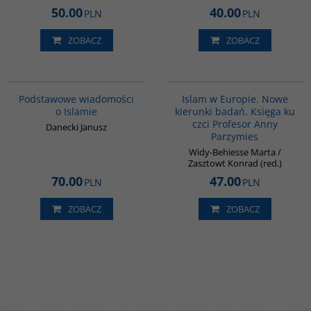
50.00
40.00
PLN
PLN
ZOBACZ
ZOBACZ
00035G
00236G
Podstawowe wiadomości
Islam w Europie. Nowe
o Islamie
kierunki badań. Księga ku
czci Profesor Anny
Danecki Janusz
Parzymies
Widy-Behiesse Marta /
Zasztowt Konrad (red.)
70.00
47.00
PLN
PLN
ZOBACZ
ZOBACZ