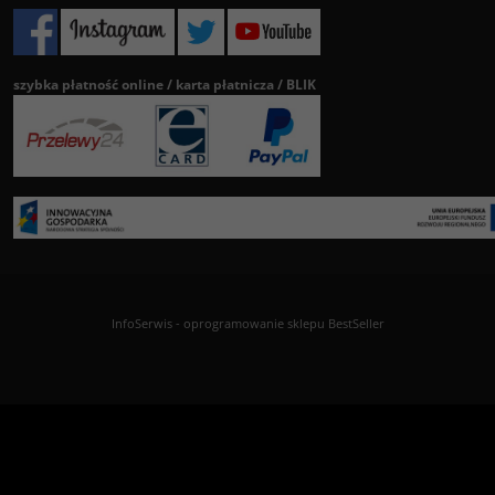
szybka płatność online / karta płatnicza / BLIK
InfoSerwis
-
oprogramowanie sklepu BestSeller