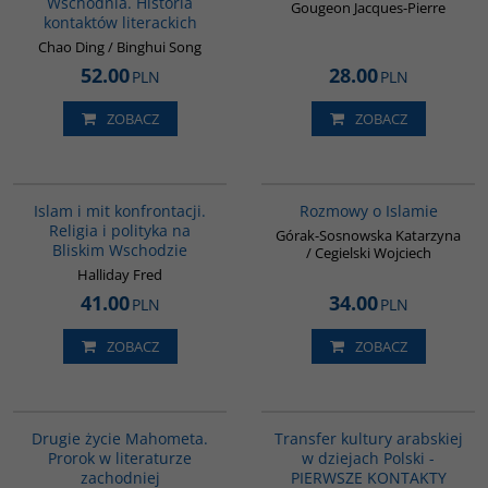
Wschodnia. Historia
Gougeon Jacques-Pierre
kontaktów literackich
Chao Ding / Binghui Song
52.00
28.00
PLN
PLN
ZOBACZ
ZOBACZ
00194G
G595
Islam i mit konfrontacji.
Rozmowy o Islamie
Religia i polityka na
Górak-Sosnowska Katarzyna
Bliskim Wschodzie
/ Cegielski Wojciech
Halliday Fred
41.00
34.00
PLN
PLN
ZOBACZ
ZOBACZ
G1027
G1021
Drugie życie Mahometa.
Transfer kultury arabskiej
Prorok w literaturze
w dziejach Polski -
zachodniej
PIERWSZE KONTAKTY