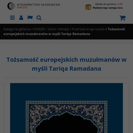
Menu
Panel
Lang
Szukaj
Kategoria główna
/
KSIĄŻKI
/
Serie i tematy
/
Podróże-kraje-ludzie
/
Tożsamość
europejskich muzułmanów w myśli Tariqa Ramadana
Tożsamość europejskich muzułmanów w
myśli Tariqa Ramadana