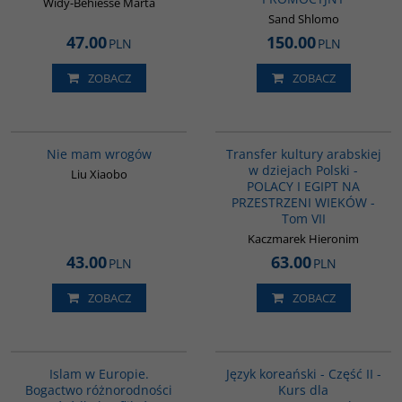
Widy-Behiesse Marta
Sand Shlomo
47.00
150.00
PLN
PLN
ZOBACZ
ZOBACZ
00301G
G1022
Nie mam wrogów
Transfer kultury arabskiej
w dziejach Polski -
Liu Xiaobo
POLACY I EGIPT NA
PRZESTRZENI WIEKÓW -
Tom VII
Kaczmarek Hieronim
43.00
63.00
PLN
PLN
ZOBACZ
ZOBACZ
G113
G125
Islam w Europie.
Język koreański - Część II -
Bogactwo różnorodności
Kurs dla