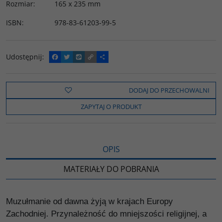
Rozmiar
:
165 x 235 mm
ISBN
:
978-83-61203-99-5
Udostępnij
:
F
T
W
C
P
a
w
y
o
o
c
i
k
p
d
e
t
o
y
z
b
t
p
L
i
DODAJ DO PRZECHOWALNI
o
e
i
e
o
r
n
l
ZAPYTAJ O PRODUKT
k
k
s
i
ę
OPIS
MATERIAŁY DO POBRANIA
Muzułmanie od dawna żyją w krajach Europy
Zachodniej. Przynależność do mniejszości religijnej, a