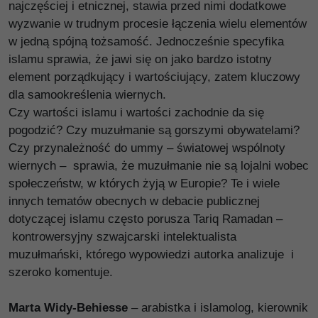
najczęściej i etnicznej, stawia przed nimi dodatkowe
wyzwanie w trudnym procesie łączenia wielu elementów
w jedną spójną tożsamość. Jednocześnie specyfika
islamu sprawia, że jawi się on jako bardzo istotny
element porządkujący i wartościujący, zatem kluczowy
dla samookreślenia wiernych.
Czy wartości islamu i wartości zachodnie da się
pogodzić? Czy muzułmanie są gorszymi obywatelami?
Czy przynależność do ummy – światowej wspólnoty
wiernych – sprawia, że muzułmanie nie są lojalni wobec
społeczeństw, w których żyją w Europie? Te i wiele
innych tematów obecnych w debacie publicznej
dotyczącej islamu często porusza Tariq Ramadan –
kontrowersyjny szwajcarski intelektualista
muzułmański, którego wypowiedzi autorka analizuje i
szeroko komentuje.
Marta Widy-Behiesse
– arabistka i islamolog, kierownik