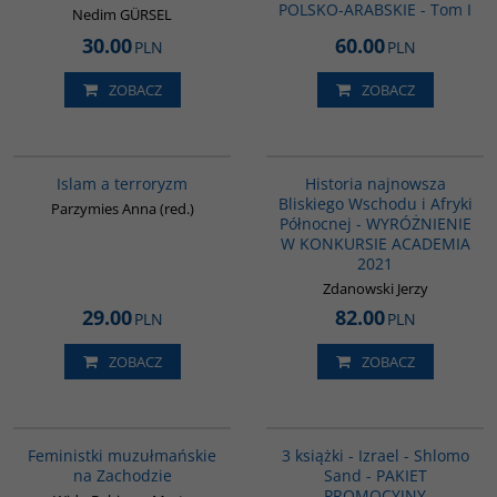
POLSKO-ARABSKIE - Tom I
Nedim GÜRSEL
30.00
60.00
PLN
PLN
ZOBACZ
ZOBACZ
00025G
G1039
BESTSELLER
Islam a terroryzm
Historia najnowsza
Bliskiego Wschodu i Afryki
Parzymies Anna (red.)
Północnej - WYRÓŻNIENIE
W KONKURSIE ACADEMIA
2021
Zdanowski Jerzy
29.00
82.00
PLN
PLN
ZOBACZ
ZOBACZ
G1148
PAG1000
Feministki muzułmańskie
3 książki - Izrael - Shlomo
na Zachodzie
Sand - PAKIET
PROMOCYJNY