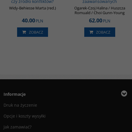
czy źródło konfliktów?
zaawansowanych
Widy-Behiesse Marta (red.)
Ogarek-Czoj Halina / Huszcza
Romuald / Choi Gunn-Young
40.00
62.00
PLN
PLN
ZOBACZ
ZOBACZ
Informacje
Druk na życzenie
Opcje i koszty wysyłki
Jak zamawiać?