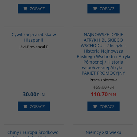
ZOBACZ
ZOBACZ
00020G
G1122
PROMOCJA
Cywilizacja arabska w
NAJNOWSZE DZIEJE
Hiszpanii
AFRYKI I BLISKIEGO
WSCHODU - 2 książki -
Lévi-Provençal É.
Historia Najnowsza
Bliskiego Wschodu i Afryki
Północnej / Historia
współczesnej Afryki -
PAKIET PROMOCYJNY
Praca zbiorowa
159.00
PLN
30.00
110.70
PLN
PLN
ZOBACZ
ZOBACZ
G1055
G196
Chiny i Europa Środkowo-
Niemcy XXI wieku