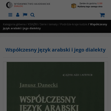
Menu
Panel
Lang
Szukaj
Kategoria główna
/
KSIĄŻKI
/
Serie i tematy
/
Podróże-kraje-ludzie
/
Współczesny
język arabski i jego dialekty
Współczesny język arabski i jego dialekty