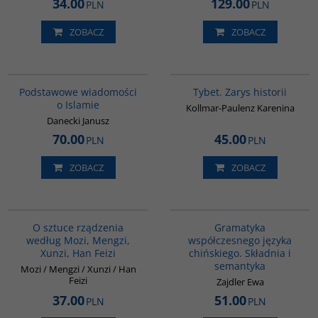
34.00
129.00
PLN
PLN
ZOBACZ
ZOBACZ
00035G
G307
Podstawowe wiadomości
Tybet. Zarys historii
o Islamie
Kollmar-Paulenz Karenina
Danecki Janusz
70.00
45.00
PLN
PLN
ZOBACZ
ZOBACZ
G588
G410
O sztuce rządzenia
Gramatyka
według Mozi, Mengzi,
współczesnego języka
Xunzi, Han Feizi
chińskiego. Składnia i
semantyka
Mozi / Mengzi / Xunzi / Han
Feizi
Zajdler Ewa
37.00
51.00
PLN
PLN