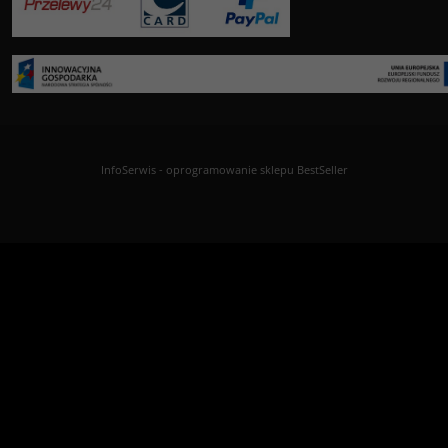
InfoSerwis
-
oprogramowanie sklepu BestSeller