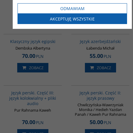
58.00
48.00
PLN
PLN
ODMAWIAM
ZOBACZ
ZOBACZ
AKCEPTUJĘ WSZYSTKIE
G147
G1215
BESTSELLER
Klasyczny język egipski
Język azerbejdżański
Dembska Albertyna
Łabenda Michał
70.00
55.00
PLN
PLN
ZOBACZ
ZOBACZ
G131
G888
Język perski. Część III:
Język perski. Część II:
język kolokwialny + pliki
język prasowy
audio
Chwilczyńska-Wawrzyniak
Monika / Hedieh Yazdan
Pur Rahnama Kaweh
Panah / Kaweh Pur Rahnama
70.00
50.00
PLN
PLN