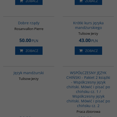
ZOBACZ
ZOBACZ
G654
G159
BESTSELLER
Dobre rządy
Krótki kurs języka
mandżurskiego
Rosanvallon Pierre
Tulisow Jerzy
50.00
43.00
PLN
PLN
ZOBACZ
ZOBACZ
G127
PAG1091
Język mandżurski
WSPÓŁCZESNY JĘZYK
CHIŃSKI - Pakiet 2 książki
Tulisow Jerzy
- Współczesny język
chiński. Mówić i pisać po
chińsku cz. 1 /
Współczesny język
chiński. Mówić i pisać po
chińsku cz. 2
Praca zbiorowa