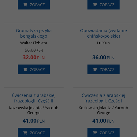
ZOBACZ
ZOBACZ
G072
00171G
PROMOCJA
Gramatyka języka
Opowiadania (wydanie
bengalskiego
chińsko-polskie)
Walter Elżbieta
Lu Xun
56.00
PLN
32.00
36.00
PLN
PLN
ZOBACZ
ZOBACZ
G038
G037
Ćwiczenia z arabskiej
Ćwiczenia z arabskiej
frazeologii. Część II
frazeologii. Część I
Kozłowska Jolanta / Yacoub
Kozłowska Jolanta / Yacoub
George
George
41.00
41.00
PLN
PLN
ZOBACZ
ZOBACZ