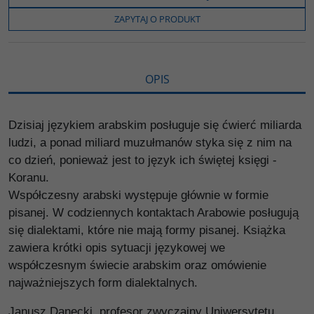
o
e
i
e
o
r
n
l
ZAPYTAJ O PRODUKT
k
k
s
i
ę
OPIS
Dzisiaj językiem arabskim posługuje się ćwierć miliarda
ludzi, a ponad miliard muzułmanów styka się z nim na
co dzień, ponieważ jest to język ich świętej księgi -
Koranu.
Współczesny arabski występuje głównie w formie
pisanej. W codziennych kontaktach Arabowie posługują
się dialektami, które nie mają formy pisanej. Książka
zawiera krótki opis sytuacji językowej we
współczesnym świecie arabskim oraz omówienie
najważniejszych form dialektalnych.
Janusz Danecki, profesor zwyczajny Uniwersytetu