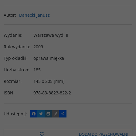
Autor
:
Danecki Janusz
Wydanie
:
Warszawa wyd. II
Rok wydania
:
2009
Typ okładki
:
oprawa miękka
Liczba stron
:
185
Rozmiar
:
145 x 205 [mm]
ISBN
:
978-83-8823-822-2
Udostępnij
:
F
T
W
C
P
a
w
y
o
o
c
i
k
p
d
e
t
o
y
z
b
t
p
L
i
DODAJ DO PRZECHOWALNI