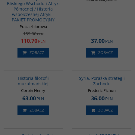
Bliskiego Wschodu i Afryki
Północnej / Historia
współczesnej Afryki -
PAKIET PROMOCYJNY
Praca zbiorowa
159.00
PLN
110.70
37.00
PLN
PLN
ZOBACZ
ZOBACZ
G082
G586
Historia filozofii
Syria. Porażka strategii
muzułmańskiej
Zachodu
Corbin Henry
Frederic Pichon
63.00
36.00
PLN
PLN
ZOBACZ
ZOBACZ
00069G
PAG1041