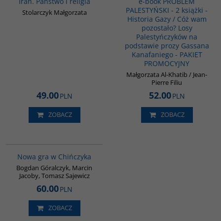
Iran. Państwo i religia
e-book PROBLEM
PALESTYŃSKI - 2 książki -
Stolarczyk Małgorzata
Historia Gazy / Cóż wam
pozostało? Losy
Palestyńczyków na
podstawie prozy Gassana
Kanafaniego - PAKIET
PROMOCYJNY
Małgorzata Al-Khatib / Jean-
Pierre Filiu
49.00
52.00
PLN
PLN
ZOBACZ
ZOBACZ
G1205
BESTSELLER
Nowa gra w Chińczyka
Bogdan Góralczyk, Marcin
Jacoby, Tomasz Sajewicz
60.00
PLN
ZOBACZ