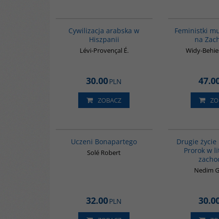
00020G
Cywilizacja arabska w
Feministki m
Hiszpanii
na Zac
Lévi-Provençal É.
Widy-Behie
30.00
47.0
PLN
ZOBACZ
ZO
G309
Uczeni Bonapartego
Drugie życi
Prorok w l
Solé Robert
zacho
Nedim 
32.00
30.0
PLN