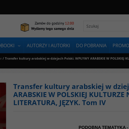
OBOOKI
AUTORZY I AUTORKI
DO POBRANIA
PROMO
ie
/
Transfer kultury arabskiej w dziejach Polski. WPŁYWY ARABSKIE W POLSKIEJ
Transfer kultury arabskiej w dzi
ARABSKIE W POLSKIEJ KULTURZE 
LITERATURA, JĘZYK. Tom IV
PODOBNA TEMATYKA -