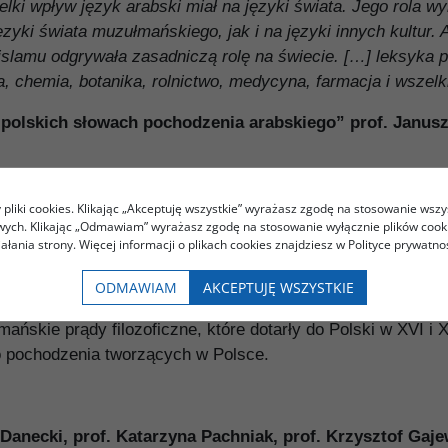
lki wpływ język arabski miał na języki świata. Jego rola wy
zyki świata muzułmańskiego, jak i na języki innych kultur. 
 islamu odgrywała zasadniczą rolę na świecie. […] leksyka 
, chemia, botanika, rolnictwo, medycyna, farmacja i wszelki
 polskich
słowach pochodzenia arabskiego” prof. Janus
olskiego, a arabskie wynalazki, elementy literatury, a naw
pliki cookies. Klikając „Akceptuję wszystkie” wyrażasz zgodę na stosowanie wszy
owych. Klikając „Odmawiam” wyrażasz zgodę na stosowanie wyłącznie plików coo
artykułom zawartym w tomie IV serii „Transfer kultury arabsk
iałania strony. Więcej informacji o plikach cookies znajdziesz w Polityce prywatnoś
erialnej: nauka, literatura, język” poznamy ­– często zaska
e w podróż literacką po dziełach, w których opisywani byl
ODMAWIAM
AKCEPTUJĘ WSZYSTKIE
 kompozytorów. Zbadamy, czy Mikołaj Kopernik oraz inni wy
skie prądy filozoficzne, które dotarły do Polski w XVI i XVI
o pochodzenia tworzących w Polsce.
 Danecki, prof. Katarzyna Pachniak, prof. Krzysztof Ga