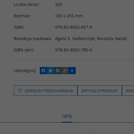
Liczba stron
:
326
Rozmiar
:
165 x 235 mm
ISBN
:
978-83-8002-857-9
Redakcja naukowa
:
Agata S. Nalborczyk, Mustafa Switat
ISBN serii
:
978-83-8002-780-0
Udostępnij
:
F
T
W
C
P
a
w
y
o
o
c
i
k
p
d
e
t
o
y
z
b
t
p
L
i
DODAJ DO PRZECHOWALNI
ZAPYTAJ O PRODUKT
WYD
o
e
i
e
o
r
n
l
k
k
s
i
ę
OPIS