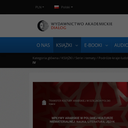
PLN
Polski
O NAS
KSIĄŻKI
E-BOOKI
AUDI
Kategoria główna
/
KSIĄŻKI
/
Serie i tematy
/
Podróże-kraje-ludz
IV