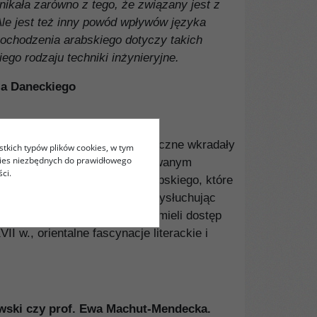
nikała zarówno z tego, że związany jest z
Ale jest też inny powód wpływów języka
pochodzenia arabskiego dotyczy takich
ego rodzaju techniki inżynieryjne.
za Daneckiego
et bliskowschodnie motywy muzyczne wkradały
stkich typów plików cookies, w tym
kies niezbędnych do prawidłowego
iej w dziejach Polski”, zatytułowanym
ci.
kujące – słowa pochodzenia arabskiego, które
i Arabowie, czy muzyczną, „przysłuchując
bitni naukowcy naszych ziem mieli dostęp
I w., orientalne fascynacje literackie i
jewski czy prof. Ewa Machut-Mendecka.