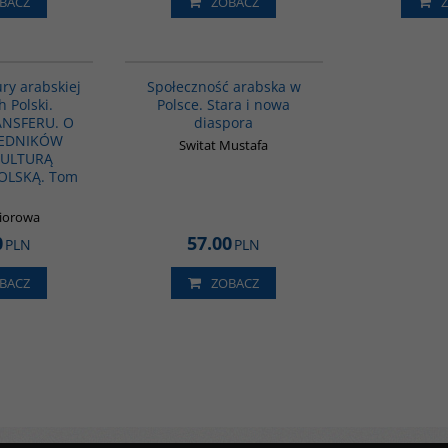
BACZ
ZOBACZ
G1063
00300G
ury arabskiej
Społeczność arabska w
h Polski.
Polsce. Stara i nowa
NSFERU. O
diaspora
REDNIKÓW
Switat Mustafa
KULTURĄ
OLSKĄ. Tom
biorowa
0
57.00
PLN
PLN
BACZ
ZOBACZ