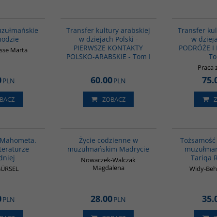
G1148
G1021
uzułmańskie
Transfer kultury arabskiej
Transfer kul
hodzie
w dziejach Polski -
w dzieja
PIERWSZE KONTAKTY
PODRÓŻE I
sse Marta
POLSKO-ARABSKIE - Tom I
To
Praca 
0
60.00
75.
PLN
PLN
BACZ
ZOBACZ
G1027
G358
e Mahometa.
Życie codzienne w
Tożsamość 
iteraturze
muzułmańskim Madrycie
muzułman
dniej
Tariqa
Nowaczek-Walczak
Magdalena
GÜRSEL
Widy-Beh
0
28.00
35.
PLN
PLN