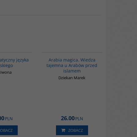
00274G
00071G
atyczny języka
Arabia magica. Wiedza
skiego
tajemna u Arabów przed
islamem
 Iwona
Dziekan Marek
00
26.00
PLN
PLN
ZOBACZ
ZOBACZ