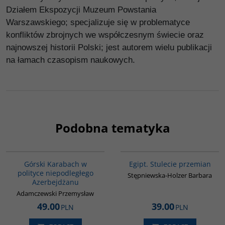
Działem Ekspozycji Muzeum Powstania
Warszawskiego; specjalizuje się w problematyce
konfliktów zbrojnych we współczesnym świecie oraz
najnowszej historii Polski; jest autorem wielu publikacji
na łamach czasopism naukowych.
Podobna tematyka
G067
G055
Górski Karabach w
Egipt. Stulecie przemian
polityce niepodległego
Stępniewska-Holzer Barbara
Azerbejdżanu
Adamczewski Przemysław
49.00
39.00
PLN
PLN