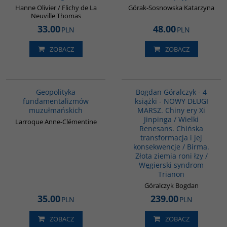
Hanne Olivier / Flichy de La
Górak-Sosnowska Katarzyna
Neuville Thomas
33.00
48.00
PLN
PLN
ZOBACZ
ZOBACZ
00172G
G1158
Geopolityka
Bogdan Góralczyk - 4
fundamentalizmów
książki - NOWY DŁUGI
muzułmańskich
MARSZ. Chiny ery Xi
Jinpinga / Wielki
Larroque Anne-Clémentine
Renesans. Chińska
transformacja i jej
konsekwencje / Birma.
Złota ziemia roni łzy /
Węgierski syndrom
Trianon
Góralczyk Bogdan
35.00
239.00
PLN
PLN
ZOBACZ
ZOBACZ