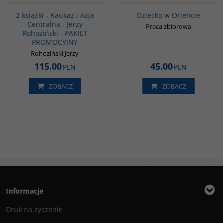
2 książki - Kaukaz i Azja
Dziecko w Oriencie
Centralna - Jerzy
Praca zbiorowa
Rohoziński - PAKIET
PROMOCYJNY
Rohoziński Jerzy
115.00
45.00
PLN
PLN
ZOBACZ
ZOBACZ
Informacje
Druk na życzenie