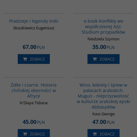
00199G
G1150
Pradzieje i legendy Indii
e-book Konflikty we
współczesnej Azji.
Słuszkiewicz Eugeniusz
Studium przypadków
Niedziela Szymon
67.00
35.00
PLN
PLN
ZOBACZ
ZOBACZ
00253G
G323
Żółte i czarne. Historia
Wino, kobiety i śpiew w
chińskiej obecności w
pałacach arabskich.
Afryce
Mugun - nieprzyzwoitość
w kulturze arabskiej epoki
N'Diaye Tidiane
Abbasydów
Kass George
45.00
47.00
PLN
PLN
ZOBACZ
ZOBACZ