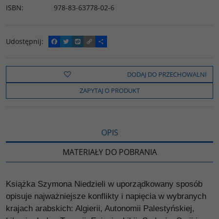
ISBN
:
978-83-63778-02-6
Udostępnij
:
F
T
W
C
P
a
w
y
o
o
c
i
k
p
d
e
t
o
y
z
b
t
p
L
i
DODAJ DO PRZECHOWALNI
o
e
i
e
o
r
n
l
ZAPYTAJ O PRODUKT
k
k
s
i
ę
OPIS
MATERIAŁY DO POBRANIA
Książka Szymona Niedzieli w uporządkowany sposób
opisuje najważniejsze konflikty i napięcia w wybranych
krajach arabskich: Algierii, Autonomii Palestyńskiej,