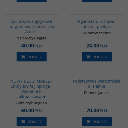
G342
00116G
Zachowania językowe
Afganistan. Historia -
imigrantów arabskich w
ludzie - polityka
Austrii
Balcerowicz Piotr
Nalborczyk Agata
40.00
24.00
PLN
PLN
ZOBACZ
ZOBACZ
G1191
00035G
BESTSELLER
NOWY DŁUGI MARSZ -
Podstawowe wiadomości
Chiny ery Xi Jinpinga -
o Islamie
Wydanie II
Danecki Janusz
zaktualizowane
Góralczyk Bogdan
60.00
70.00
PLN
PLN
ZOBACZ
ZOBACZ