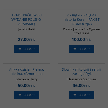
G826
PAG1012
TRAKT KRÓLEWSKI
2 książki - Religie i
(WYDANIE POLSKO-
historia Korei - PAKIET
ARABSKIE)
PROMOCYJNY
Janabi Hatif
Rurarz Joanna P. / Ogarek-
Czoj Halina
27.00
100.00
PLN
PLN
ZOBACZ
ZOBACZ
00028G
G439
Afryka dzisiaj. Piękna,
Słownik mitologii i religii
biedna, różnorodna
czarnej Afryki
Gilarowski Jerzy
Piłaszewicz Stanisław
50.00
36.00
PLN
PLN
ZOBACZ
ZOBACZ
PAG1016
G048