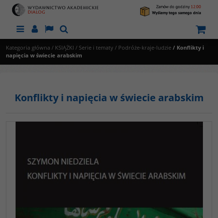
Menu
Panel
Lang
Szukaj
Kategoria główna
/
KSIĄŻKI
/
Serie i tematy
/
Podróże-kraje-ludzie
/
Konflikty i
napięcia w świecie arabskim
Konflikty i napięcia w świecie arabskim