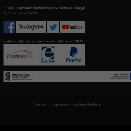
E-mail :
biurohandlowe@wydawnictwodialog.pl
Telefon :
226208703
szybka płatność online / karta płatnicza / BLIK
InfoSerwis
-
oprogramowanie sklepu BestSeller