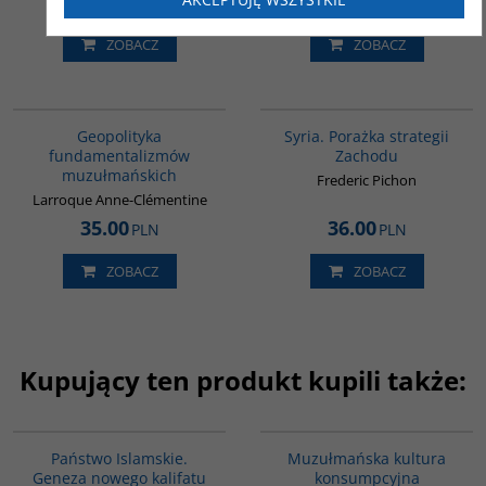
33.00
49.00
PLN
PLN
ZOBACZ
ZOBACZ
00172G
G586
Geopolityka
Syria. Porażka strategii
fundamentalizmów
Zachodu
muzułmańskich
Frederic Pichon
Larroque Anne-Clémentine
35.00
36.00
PLN
PLN
ZOBACZ
ZOBACZ
Kupujący ten produkt kupili także:
G576
G188
Państwo Islamskie.
Muzułmańska kultura
Geneza nowego kalifatu
konsumpcyjna