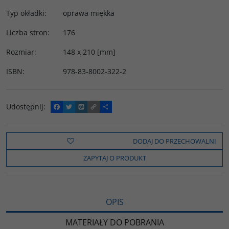
Typ okładki
:
oprawa miękka
Liczba stron
:
176
Rozmiar
:
148 x 210 [mm]
ISBN
:
978-83-8002-322-2
Udostępnij
:
F
T
W
C
P
a
w
y
o
o
c
i
k
p
d
e
t
o
y
z
b
t
p
L
i
DODAJ DO PRZECHOWALNI
o
e
i
e
o
r
n
l
ZAPYTAJ O PRODUKT
k
k
s
i
ę
OPIS
MATERIAŁY DO POBRANIA