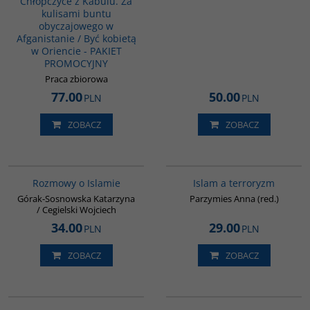
Chłopczyce z Kabulu. Za
kulisami buntu
obyczajowego w
Afganistanie / Być kobietą
w Oriencie - PAKIET
PROMOCYJNY
Praca zbiorowa
77.00
50.00
PLN
PLN
ZOBACZ
ZOBACZ
G595
00025G
Rozmowy o Islamie
Islam a terroryzm
Górak-Sosnowska Katarzyna
Parzymies Anna (red.)
/ Cegielski Wojciech
34.00
29.00
PLN
PLN
ZOBACZ
ZOBACZ
G006
00254G