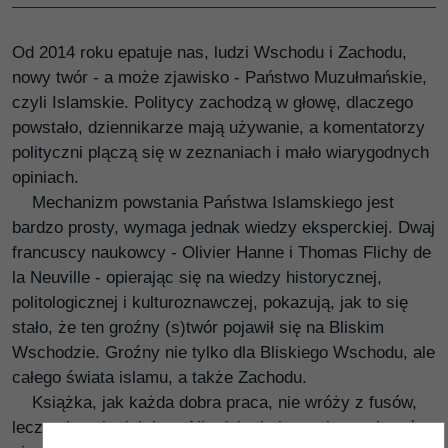
Od 2014 roku epatuje nas, ludzi Wschodu i Zachodu,
nowy twór - a może zjawisko - Państwo Muzułmańskie,
czyli Islamskie. Politycy zachodzą w głowę, dlaczego
powstało, dziennikarze mają używanie, a komentatorzy
polityczni plączą się w zeznaniach i mało wiarygodnych
opiniach.
Mechanizm powstania Państwa Islamskiego jest
bardzo prosty, wymaga jednak wiedzy eksperckiej. Dwaj
francuscy naukowcy - Olivier Hanne i Thomas Flichy de
la Neuville - opierając się na wiedzy historycznej,
politologicznej i kulturoznawczej, pokazują, jak to się
stało, że ten groźny (s)twór pojawił się na Bliskim
Wschodzie. Groźny nie tylko dla Bliskiego Wschodu, ale
całego świata islamu, a także Zachodu.
Książka, jak każda dobra praca, nie wróży z fusów,
lecz pokazuje, jak jest. Nie dyktuje łatwych rozwiązań,