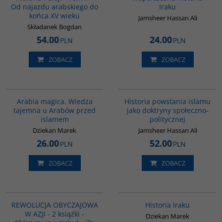
Od najazdu arabskiego do
Iraku
końca XV wieku
Jamsheer Hassan Ali
Składanek Bogdan
54.00
24.00
PLN
PLN
ZOBACZ
ZOBACZ
00071G
00043G
Arabia magica. Wiedza
Historia powstania islamu
tajemna u Arabów przed
jako doktryny społeczno-
islamem
politycznej
Dziekan Marek
Jamsheer Hassan Ali
26.00
52.00
PLN
PLN
ZOBACZ
ZOBACZ
PAG1138
G085
REWOLUCJA OBYCZAJOWA
Historia Iraku
W AZJI - 2 książki -
Dziekan Marek