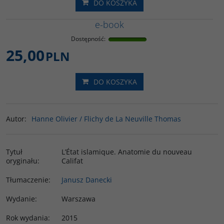
DO KOSZYKA
e-book
Dostępność
:
25,00
PLN
DO KOSZYKA
Autor
:
Hanne Olivier / Flichy de La Neuville Thomas
Tytuł
L’État islamique. Anatomie du nouveau
oryginału
:
Califat
Tłumaczenie
:
Janusz Danecki
Wydanie
:
Warszawa
Rok wydania
:
2015