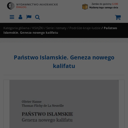
Menu
Panel
Lang
Szukaj
Kategoria główna
/
KSIĄŻKI
/
Serie i tematy
/
Podróże-kraje-ludzie
/
Państwo
Islamskie. Geneza nowego kalifatu
Państwo Islamskie. Geneza nowego
kalifatu