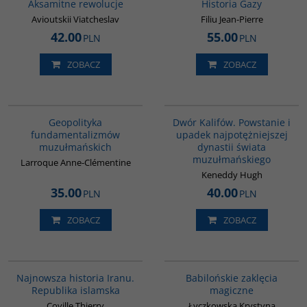
Aksamitne rewolucje
Historia Gazy
Avioutskii Viatcheslav
Filiu Jean-Pierre
42.00
55.00
PLN
PLN
ZOBACZ
ZOBACZ
00172G
00173G
BESTSELLER
Geopolityka
Dwór Kalifów. Powstanie i
fundamentalizmów
upadek najpotężniejszej
muzułmańskich
dynastii świata
muzułmańskiego
Larroque Anne-Clémentine
Keneddy Hugh
35.00
40.00
PLN
PLN
ZOBACZ
ZOBACZ
00114G
00125G
Najnowsza historia Iranu.
Babilońskie zaklęcia
Republika islamska
magiczne
Coville Thierry
Łyczkowska Krystyna