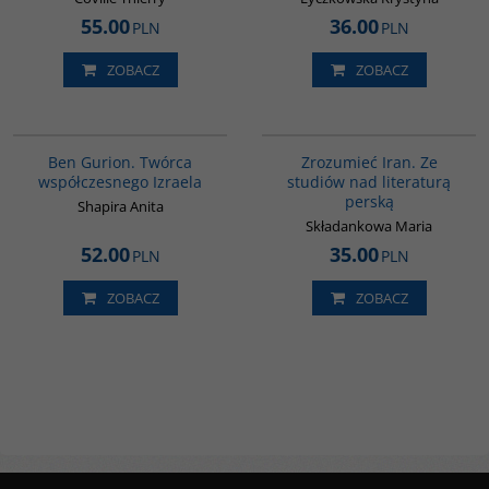
55.00
36.00
PLN
PLN
ZOBACZ
ZOBACZ
00304G
00130G
Ben Gurion. Twórca
Zrozumieć Iran. Ze
współczesnego Izraela
studiów nad literaturą
perską
Shapira Anita
Składankowa Maria
52.00
35.00
PLN
PLN
ZOBACZ
ZOBACZ