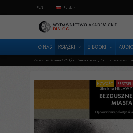
PLN
Polski
O NAS
KSIĄŻKI
E-BOOKI
AUDI
Kategoria główna
/
KSIĄŻKI
/
Serie i tematy
/
Podróże-kraje-ludz
NOWOŚĆ
BESTSEL