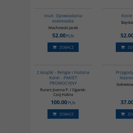
00184G
Inuit. Opowiadania
Kocie 
eskimoskie
Bayda
Machowski Jacek
52.00
52.0
PLN
ZOBACZ
ZO
PAG1012
2 książki - Religie i historia
Przygod
Korei - PAKIET
Nasre
PROMOCYJNY
Sołowiow
Rurarz Joanna P. / Ogarek-
Czoj Halina
100.00
37.0
PLN
ZOBACZ
ZO