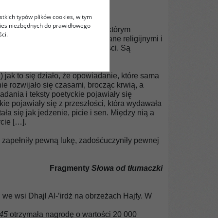
stkich typów plików cookies, w tym
kies niezbędnych do prawidłowego
i dziewczynek w środowisku, w którym
ci.
kim społeczeństwie są skrępowane religijnymi i
nie rozwijać własnej osobowości. Są
jak to się działo, że opowiadanie, które sama
e rozwijało się czasami, brocząc krwią, a
dania i teksty poetyckie pojawiały się
ie pojawiały się z przeszłości, która wydawała
ła się jak jedzenie, picie i sen. Między nią a
cie […].
y zapełniły pewną lukę, zadośćuczyniły pewnej
Fragmenty
Słowa od tłumaczki
j we wsi Dhajl Al-’irdż na obrzeżach Hajfy. W
45
otrzymała nagrodę o wartości 20 000