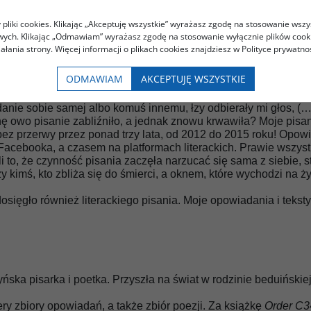
pliki cookies. Klikając „Akceptuję wszystkie” wyrażasz zgodę na stosowanie wszy
owych. Klikając „Odmawiam” wyrażasz zgodę na stosowanie wyłącznie plików coo
przedstawia nam przede wszystkim sytuację kobiet, dziewcząt 
iałania strony. Więcej informacji o plikach cookies znajdziesz w Polityce prywatnoś
sami aluzyjnie, pośrednio. Widzimy, że w muzułmańsko-beduińs
 w większości pozbawione dostępu do nauki, nie mogą swobod
ODMAWIAM
AKCEPTUJĘ WSZYSTKIE
nie sobie samej albo komuś innemu, łzy odbierały mi głos, (…) 
 owo pisanie zabliźniło, a jednak znowu krwawiła? Moje pisani
ez przerwy przez ponad trzy lata, od 2012 do 2015 roku! Opowia
Facebooka, a czasem na platformach literackich. Prawie wszystk
 to, że czynność pisania zaczęła narzucać się sama z siebie, sta
y kimś, kto zbliża się do śmierci, a oknem, które wychodzi na ży
sięgło również literackiego pisania. Moje opowiadania i tekst
yńska pisarka i poetka. Przyszła na świat w rodzinie beduińskie
ery zbiory opowiadań, a także zbiór poezji. Za książkę
Order C3