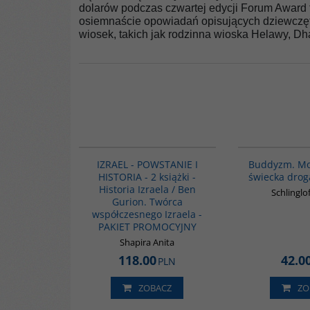
dolarów podczas czwartej edycji Forum Award f
osiemnaście opowiadań opisujących dziewczęta i
wiosek, takich jak rodzinna wioska Helawy, Dhaj
PAG1112
IZRAEL - POWSTANIE I
Buddyzm. Mo
HISTORIA - 2 książki -
świecka drog
Historia Izraela / Ben
Schlinglo
Gurion. Twórca
współczesnego Izraela -
PAKIET PROMOCYJNY
Shapira Anita
118.00
42.0
PLN
ZOBACZ
ZO