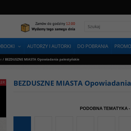
OBOOKI
AUTORZY I AUTORKI
DO POBRANIA
PROMO
ie
/
BEZDUSZNE MIASTA Opowiadania palestyńskie
BEZDUSZNE MIASTA Opowiadania 
LER
PODOBNA TEMATYKA -