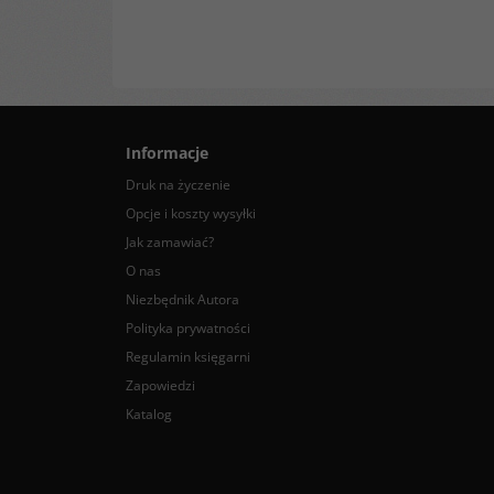
Informacje
Druk na życzenie
Opcje i koszty wysyłki
Jak zamawiać?
O nas
Niezbędnik Autora
Polityka prywatności
Regulamin księgarni
Zapowiedzi
Katalog