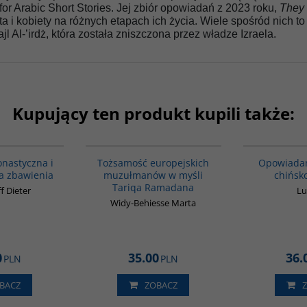
or Arabic Short Stories. Jej zbiór opowiadań z 2023 roku,
They 
 kobiety na różnych etapach ich życia. Wiele spośród nich to p
l Al-’irdż, która została zniszczona przez władze Izraela.
Kupujący ten produkt kupili także:
00148G
G298
nastyczna i
Tożsamość europejskich
Opowiadan
a zbawienia
muzułmanów w myśli
chińsko
Tariqa Ramadana
ff Dieter
Lu
Widy-Behiesse Marta
0
35.00
36.
PLN
PLN
BACZ
ZOBACZ