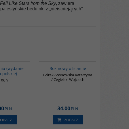
Fell Like Stars from the Sky
, zawiera
alestyńskie beduinki z „nieistniejących”
00171G
G595
ia (wydanie
Rozmowy o Islamie
-polskie)
Górak-Sosnowska Katarzyna
/ Cegielski Wojciech
 Xun
00
34.00
PLN
PLN
ZOBACZ
ZOBACZ