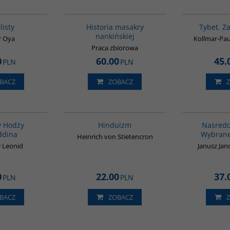
G1218
G1147
BESTSELLER
listy
Historia masakry
Tybet. Za
nankińskiej
r Oya
Kollmar-Pau
Praca zbiorowa
0
60.00
45.
PLN
PLN
BACZ
ZOBACZ
00053G
00177G
y Hodży
Hinduizm
Nasredd
ddina
Wybrane
Heinrich von Stietencron
 Leonid
Janusz Janc
0
22.00
37.
PLN
PLN
BACZ
ZOBACZ