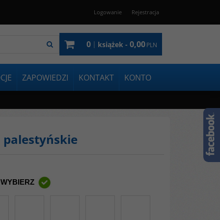
Logowanie
Rejestracja
0
0,00
|
książek -
PLN
CJE
ZAPOWIEDZI
KONTAKT
KONTO
palestyńskie
 WYBIERZ