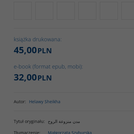
książka drukowana:
45,00
PLN
e-book (format epub, mobi):
32,00
PLN
Autor
:
Helawy Sheikha
Tytuł oryginału
:
مدن منزوعة الروح
Tłumaczenie
:
Małgorzata Szyburska