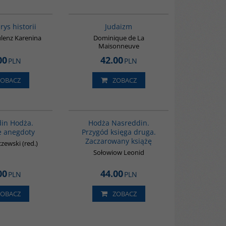
G307
G138
rys historii
Judaizm
lenz Karenina
Dominique de La
Maisonneuve
00
42.00
PLN
PLN
ZOBACZ
ZOBACZ
00061G
G513
in Hodża.
Hodża Nasreddin.
 anegdoty
Przygód księga druga.
Zaczarowany książę
zewski (red.)
Sołowiow Leonid
00
44.00
PLN
PLN
ZOBACZ
ZOBACZ