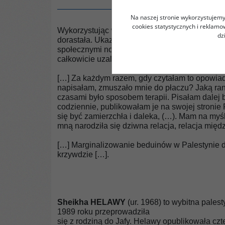
Na naszej stronie wykorzystujemy 
cookies statystycznych i reklam
Wykorzystując własne doświadczenia, autorka 
dz
dorastała. Ukazuje ich problemy wprost, a cza
społecznymi normami, obyczajowymi zakazami,
całkowicie uzależnione od mężczyzn.
[…] Za każdym razem, gdy czytałam to opowiada
napisałam, zmuszało mnie do płaczu? Jaką ranę
czasami było sposobem terapii. Pisałam dalej b
codziennie, publikowałam je na swojej stronie 
się być zamierzchła i daleka, (…). Mam na myśli
mną narodziła się dziwna relacja, relacja międz
[…] Marginalizowanie beduinów w Palestynie do
krzywdzie […].
Sheikha HELAWY
(ur. 1968) to wybitna palest
1989 roku przeprowadziła
się z rodziną do Jafy. Helawy opublikowała czt