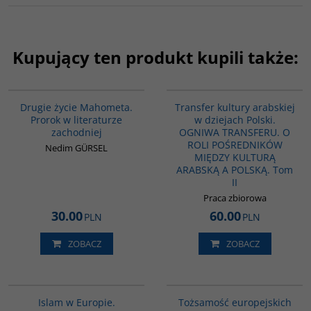
Kupujący ten produkt kupili także:
G1027
G1063
Drugie życie Mahometa.
Transfer kultury arabskiej
Prorok w literaturze
w dziejach Polski.
zachodniej
OGNIWA TRANSFERU. O
ROLI POŚREDNIKÓW
Nedim GÜRSEL
MIĘDZY KULTURĄ
ARABSKĄ A POLSKĄ. Tom
II
Praca zbiorowa
30.00
60.00
PLN
PLN
ZOBACZ
ZOBACZ
G113
G298
Islam w Europie.
Tożsamość europejskich