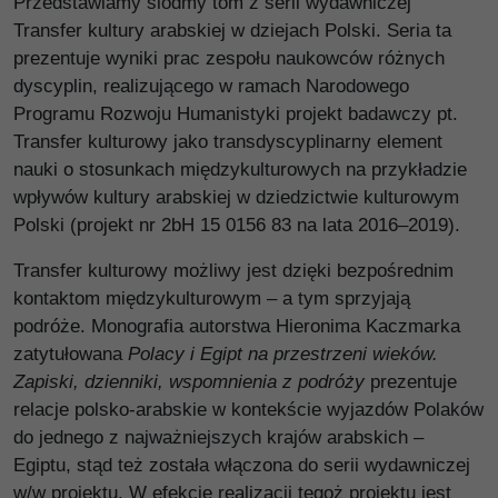
Przedstawiamy siódmy tom z serii wydawniczej
Transfer kultury arabskiej w dziejach Polski. Seria ta
prezentuje wyniki prac zespołu naukowców różnych
dyscyplin, realizującego w ramach Narodowego
Programu Rozwoju Humanistyki projekt badawczy pt.
Transfer kulturowy jako transdyscyplinarny element
nauki o stosunkach międzykulturowych na przykładzie
wpływów kultury arabskiej w dziedzictwie kulturowym
Polski (projekt nr 2bH 15 0156 83 na lata 2016–2019).
Transfer kulturowy możliwy jest dzięki bezpośrednim
kontaktom międzykulturowym – a tym sprzyjają
podróże. Monografia autorstwa Hieronima Kaczmarka
zatytułowana
Polacy i Egipt na przestrzeni wieków.
Zapiski, dzienniki, wspomnienia z podróży
prezentuje
relacje polsko-arabskie w kontekście wyjazdów Polaków
do jednego z najważniejszych krajów arabskich –
Egiptu, stąd też została włączona do serii wydawniczej
w/w projektu. W efekcie realizacji tegoż projektu jest