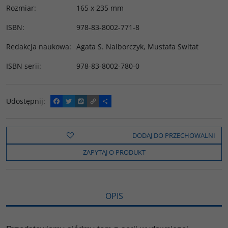
Rozmiar
:
165 x 235 mm
ISBN
:
978-83-8002-771-8
Redakcja naukowa
:
Agata S. Nalborczyk
,
Mustafa Switat
ISBN serii
:
978-83-8002-780-0
Udostępnij
:
F
T
W
C
P
a
w
y
o
o
c
i
k
p
d
e
t
o
y
z
b
t
p
L
i
DODAJ DO PRZECHOWALNI
o
e
i
e
o
r
n
l
ZAPYTAJ O PRODUKT
k
k
s
i
ę
OPIS