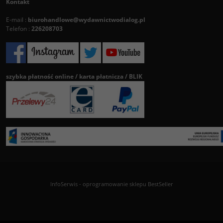
Kontakt
E-mail :
biurohandlowe@wydawnictwodialog.pl
Telefon :
226208703
szybka płatność online / karta płatnicza / BLIK
InfoSerwis
-
oprogramowanie sklepu BestSeller