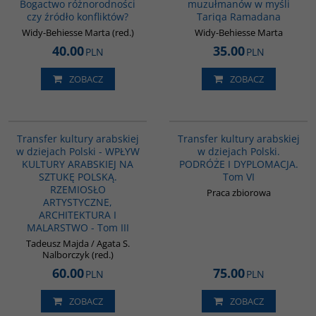
Bogactwo różnorodności
muzułmanów w myśli
czy źródło konfliktów?
Tariqa Ramadana
Widy-Behiesse Marta (red.)
Widy-Behiesse Marta
40.00
35.00
PLN
PLN
ZOBACZ
ZOBACZ
G1047
G1073
Transfer kultury arabskiej
Transfer kultury arabskiej
w dziejach Polski - WPŁYW
w dziejach Polski.
KULTURY ARABSKIEJ NA
PODRÓŻE I DYPLOMACJA.
SZTUKĘ POLSKĄ.
Tom VI
RZEMIOSŁO
Praca zbiorowa
ARTYSTYCZNE,
ARCHITEKTURA I
MALARSTWO - Tom III
Tadeusz Majda / Agata S.
Nalborczyk (red.)
60.00
75.00
PLN
PLN
ZOBACZ
ZOBACZ