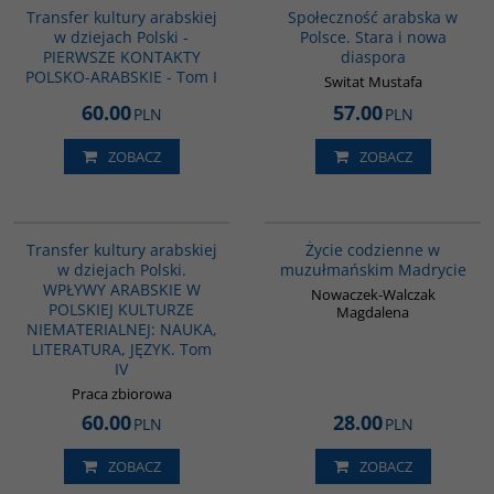
Transfer kultury arabskiej
Społeczność arabska w
w dziejach Polski -
Polsce. Stara i nowa
PIERWSZE KONTAKTY
diaspora
POLSKO-ARABSKIE - Tom I
Switat Mustafa
60.00
57.00
PLN
PLN
ZOBACZ
ZOBACZ
G1064
G358
Transfer kultury arabskiej
Życie codzienne w
w dziejach Polski.
muzułmańskim Madrycie
WPŁYWY ARABSKIE W
Nowaczek-Walczak
POLSKIEJ KULTURZE
Magdalena
NIEMATERIALNEJ: NAUKA,
LITERATURA, JĘZYK. Tom
IV
Praca zbiorowa
60.00
28.00
PLN
PLN
ZOBACZ
ZOBACZ