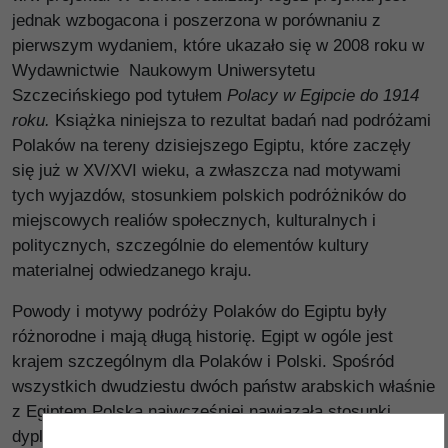
jednak wzbogacona i poszerzona w porównaniu z
pierwszym wydaniem, które ukazało się w 2008 roku w
Wydawnictwie Naukowym Uniwersytetu
Szczecińskiego pod tytułem
Polacy w Egipcie do 1914
roku.
Książka niniejsza to rezultat badań nad podróżami
Polaków na tereny dzisiejszego Egiptu, które zaczęły
się już w XV/XVI wieku, a zwłaszcza nad motywami
tych wyjazdów, stosunkiem polskich podróżników do
miejscowych realiów społecznych, kulturalnych i
politycznych, szczególnie do elementów kultury
materialnej odwiedzanego kraju.
Powody i motywy podróży Polaków do Egiptu były
różnorodne i mają długą historię. Egipt w ogóle jest
krajem szczególnym dla Polaków i Polski. Spośród
wszystkich dwudziestu dwóch państw arabskich właśnie
z Egiptem Polska najwcześniej nawiązała stosunki
dyplomatyczne (sięgają one 1927 roku), w kraju tym