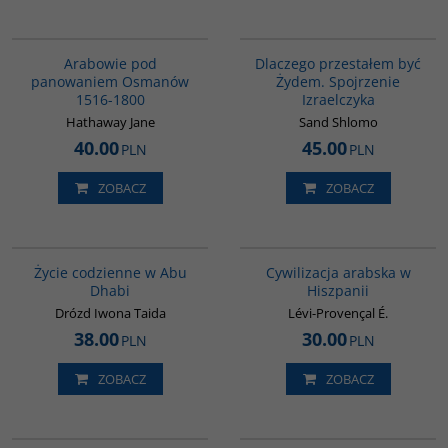
G011
00034G
Arabowie pod
Dlaczego przestałem być
panowaniem Osmanów
Żydem. Spojrzenie
1516-1800
Izraelczyka
Hathaway Jane
Sand Shlomo
40.00
45.00
PLN
PLN
ZOBACZ
ZOBACZ
00186G
00020G
Życie codzienne w Abu
Cywilizacja arabska w
Dhabi
Hiszpanii
Drózd Iwona Taida
Lévi-Provençal É.
38.00
30.00
PLN
PLN
ZOBACZ
ZOBACZ
G1021
00300G