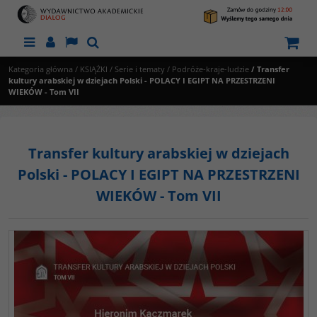
Menu
Panel
Lang
Szukaj
Kategoria główna
/
KSIĄŻKI
/
Serie i tematy
/
Podróże-kraje-ludzie
/
Transfer
kultury arabskiej w dziejach Polski - POLACY I EGIPT NA PRZESTRZENI
WIEKÓW - Tom VII
Transfer kultury arabskiej w dziejach
Polski - POLACY I EGIPT NA PRZESTRZENI
WIEKÓW - Tom VII