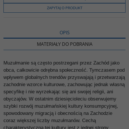
o
e
i
e
o
r
n
l
ZAPYTAJ O PRODUKT
k
k
s
i
ę
OPIS
MATERIAŁY DO POBRANIA
Muzułmanie są często postrzegani przez Zachód jako
obca, całkowicie odrębna społeczność. Tymczasem pod
wpływem globalnych trendów przyswajają i przetwarzają
zachodnie wzorce kulturowe, zachowując jednak własną
specyfikę i nie wyrzekając się ani swojej religii, ani
obyczajów. W ostatnim dziesięcioleciu obserwujemy
szybki rozwój muzułmańskiej kultury konsumpcyjnej,
spowodowany migracją i obecnością na Zachodzie
coraz większej liczby muzułmanów. Cechą
charakterystyczną tej kultury jest z jednej strony