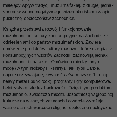
malejący wpływ tradycji muzułmańskiej, z drugiej jednak
sprzeciw wobec negatywnego wizerunku islamu w opinii
publicznej społeczeństw zachodnich.
Książka przedstawia rozwój i funkcjonowanie
muzułmańskiej kultury konsumpcyjnej na Zachodzie z
odniesieniami do państw muzułmańskich. Zawiera
omówienie produktów kultury masowej, które czerpiąc z
konsumpcyjnych wzorów Zachodu zachowują jednak
muzułmański charakter. Omówiono między innymi:
modę (w tym hidżaby i T-shirty), lalki typu Barbie,
napoje orzeźwiające, żywność
halal
, muzykę (hip-hop,
heavy metal i punk rock), programy i gry komputerowe,
beletrystykę, ale też bankowość. Dzięki tym produktom
muzułmanie, zwłaszcza młodzi, uczestniczą w globalnej
kulturze na własnych zasadach i otwarcie wyrażają
ważne dla nich wartości religijne, społeczne i polityczne.