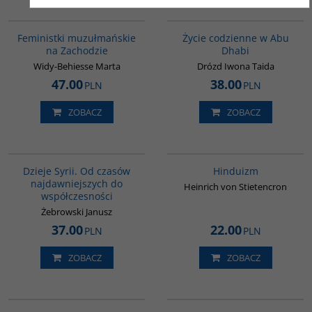
G1148
00186G
Feministki muzułmańskie
Życie codzienne w Abu
na Zachodzie
Dhabi
Widy-Behiesse Marta
Drózd Iwona Taida
47.00
38.00
PLN
PLN
ZOBACZ
ZOBACZ
00101G
00177G
Dzieje Syrii. Od czasów
Hinduizm
najdawniejszych do
Heinrich von Stietencron
współczesności
Żebrowski Janusz
37.00
22.00
PLN
PLN
ZOBACZ
ZOBACZ
00055G
G113