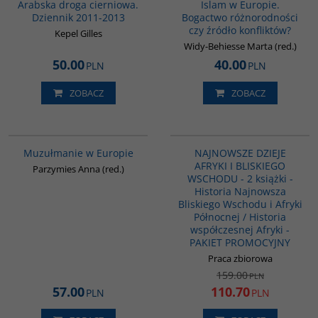
Arabska droga cierniowa.
Islam w Europie.
Dziennik 2011-2013
Bogactwo różnorodności
czy źródło konfliktów?
Kepel Gilles
Widy-Behiesse Marta (red.)
50.00
40.00
PLN
PLN
ZOBACZ
ZOBACZ
G521
G1122
PROMOCJA
Muzułmanie w Europie
NAJNOWSZE DZIEJE
AFRYKI I BLISKIEGO
Parzymies Anna (red.)
WSCHODU - 2 książki -
Historia Najnowsza
Bliskiego Wschodu i Afryki
Północnej / Historia
współczesnej Afryki -
PAKIET PROMOCYJNY
Praca zbiorowa
159.00
PLN
57.00
110.70
PLN
PLN