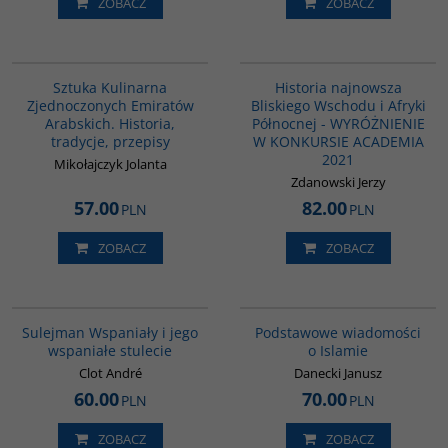
ZOBACZ
ZOBACZ
G1195
G1039
BESTSELLER
BESTSELLER
Sztuka Kulinarna
Historia najnowsza
Zjednoczonych Emiratów
Bliskiego Wschodu i Afryki
Arabskich. Historia,
Północnej - WYRÓŻNIENIE
tradycje, przepisy
W KONKURSIE ACADEMIA
2021
Mikołajczyk Jolanta
Zdanowski Jerzy
57.00
82.00
PLN
PLN
ZOBACZ
ZOBACZ
00281G
00035G
BESTSELLER
Sulejman Wspaniały i jego
Podstawowe wiadomości
wspaniałe stulecie
o Islamie
Clot André
Danecki Janusz
60.00
70.00
PLN
PLN
ZOBACZ
ZOBACZ