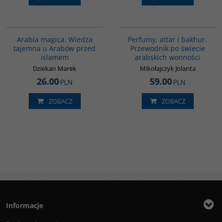
00071G
G1129
BESTSELLER
Arabia magica. Wiedza
Perfumy, attar i bakhur.
tajemna u Arabów przed
Przewodnik po świecie
islamem
arabskich wonności
Dziekan Marek
Mikołajczyk Jolanta
26.00
59.00
PLN
PLN
ZOBACZ
ZOBACZ
Informacje