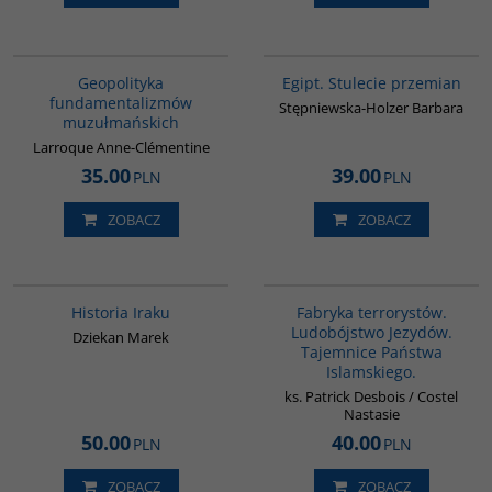
00172G
G055
Geopolityka
Egipt. Stulecie przemian
fundamentalizmów
Stępniewska-Holzer Barbara
muzułmańskich
Larroque Anne-Clémentine
35.00
39.00
PLN
PLN
ZOBACZ
ZOBACZ
G085
G1002
Historia Iraku
Fabryka terrorystów.
Ludobójstwo Jezydów.
Dziekan Marek
Tajemnice Państwa
Islamskiego.
ks. Patrick Desbois / Costel
Nastasie
50.00
40.00
PLN
PLN
ZOBACZ
ZOBACZ