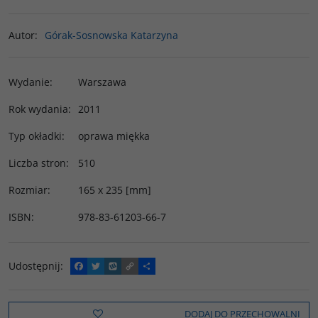
Autor
:
Górak-Sosnowska Katarzyna
Wydanie
:
Warszawa
Rok wydania
:
2011
Typ okładki
:
oprawa miękka
Liczba stron
:
510
Rozmiar
:
165 x 235 [mm]
ISBN
:
978-83-61203-66-7
Udostępnij
:
F
T
W
C
P
a
w
y
o
o
c
i
k
p
d
e
t
o
y
z
b
t
p
L
i
DODAJ DO PRZECHOWALNI