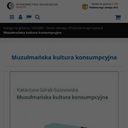
Menu
Panel
Lang
Szukaj
Kategoria główna
/
KSIĄŻKI
/
Serie i tematy
/
Podróże-kraje-ludzie
/
Muzułmańska kultura konsumpcyjna
Muzułmańska kultura konsumpcyjna